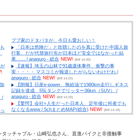
ブブ家のドタバタが、今日も愛おしい！
も
「日本は危険だ」と吹聴したのを真に受けた中国人旅
！
行客、だが代替旅行先が日本ほど安全ではなかった結
果…… / anaguro - 総合
NEW!
(8/8 14:30)
服が
【速報】埼玉の山林で91歳遺体事件、衝撃の事
!
実・・・・ マスコミが報道したがらないわけだわ /
anaguro - 総合
NEW!
(8/8 14:25)
 加
【朗報】日産e-power、無給油で1980km走行しギネス
記録を達成 55Lタンクでリッター36km（SUV） /
anaguro - 総合
NEW!
/
(8/8 14:20)
【驚愕】会社=人生だった日本人、定年後に何者でも
なくなるwww / 5chまとめMAP(総合)
NEW!
っ
(8/8 14:19)
–
【悲報】ワンダンス作者「手書きでダンスアニメ描い
てみました」←アニメの当てつけにしか見えないと話題
に / 5chまとめMAP(総合)
NEW!
ア
(8/8 13:59)
ンタッチャブル・山崎弘也さん、直進バイクと非接触事
…
【速報】よゐこ、新たなゲームチャンネルを立ち上げ