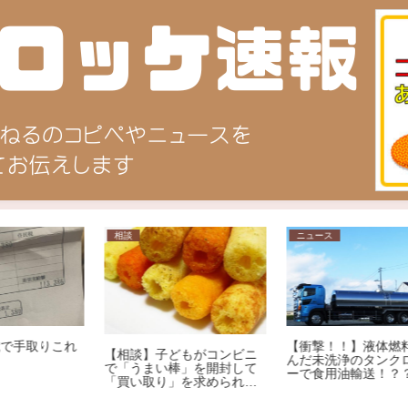
ニュース
ニュース
【衝撃！！】液体燃料を運
ニ
んだ未洗浄のタンクローリ
て
ーで食用油輸送！？？
ま
【工業】ラブドールメーカ