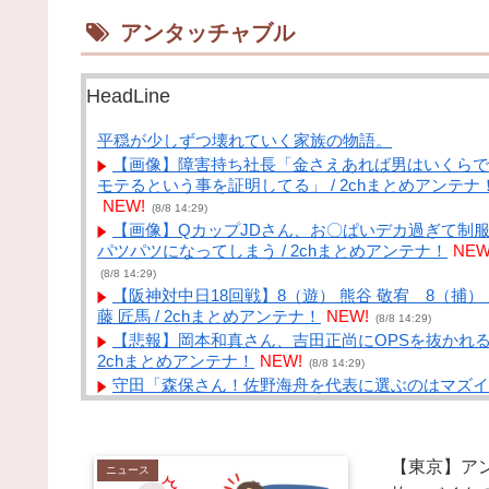
アンタッチャブル
HeadLine
平穏が少しずつ壊れていく家族の物語。
【画像】障害持ち社長「金さえあれば男はいくらで
モテるという事を証明してる」 / 2chまとめアンテナ
NEW!
(8/8 14:29)
【画像】QカップJDさん、お〇ぱいデカ過ぎて制
パツパツになってしまう / 2chまとめアンテナ！
NEW
(8/8 14:29)
【阪神対中日18回戦】8（遊） 熊谷 敬宥 8（捕）
藤 匠馬 / 2chまとめアンテナ！
NEW!
(8/8 14:29)
【悲報】岡本和真さん、吉田正尚にOPSを抜かれる 
2chまとめアンテナ！
NEW!
(8/8 14:29)
守田「森保さん！佐野海舟を代表に選ぶのはマズイ
すよ」→ 守田代表落ち / VIP・ネタ・オールジャンル 
New World Antenna
NEW!
(8/8 14:27)
【驚愕】アニメキャラの凄い事に気付いたｗｗｗ「
【東京】ア
ニメキャラの大好物」←これに1番多くなった食べ物
ニュース