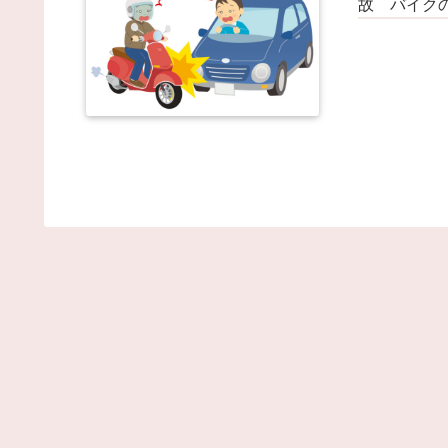
もしかして… / NEWまとめサイトアンテナ！
NEW!
故 バイク
(
14:12)
【悲報】靖国神社、コスプレ軍装を禁止へ / NEW
とめサイトアンテナ！
NEW!
(8/8 14:10)
【画像】美人JD「すき家のローストビーフ丼1人で
べてきた！」←合成みたいと話題にｗｗｗｗｗｗｗｗ 
NEWまとめサイトアンテナ！
NEW!
(8/8 14:05)
【悲報】日本の盆踊り文化、キモオタに浸食される
ｗｗｗ / NEWまとめサイトアンテナ！
NEW!
(8/8 14:05)
５７年生きてきた / まとめるZ
NEW!
(8/8 14:05)
彼女が失踪して４年になるんだけど / まとめる
Z
NEW!
(8/8 14:05)
TOKIO～光を求めて～ 二部 第１２１話 / まと
Z
NEW!
(8/8 14:05)
【韓国サッカー協会 過去に外国人審判ら20人に
待 日本人審判2人も含む・・・一度も負けなし】韓
でサッカーファンや国民から怒りと失望の声 / まとめ
Z
NEW!
(8/8 14:05)
うちのﾒｲﾝｸｰﾝは、なぜか私の頭の上で寝る。 枕に
って、全体重を私の頭に預け、爆睡。【再】 / まとめ
Z
NEW!
(8/8 14:05)
低身長イケメンやけどガチでモテなくて辛いんやが
ｗｗｗｗｗ / NEWまとめサイトアンテナ！
NEW!