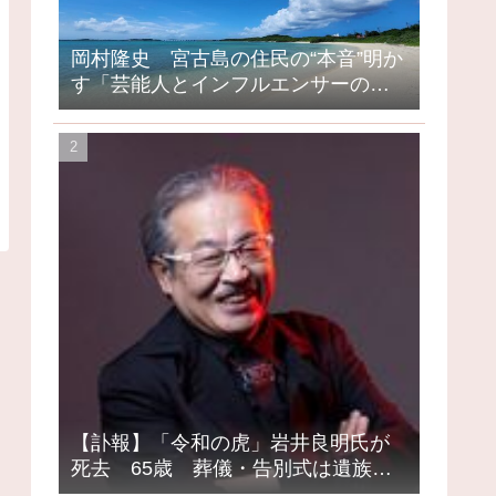
岡村隆史 宮古島の住民の“本音”明か
す「芸能人とインフルエンサーの島
になってしまったって」
【訃報】「令和の虎」岩井良明氏が
死去 65歳 葬儀・告別式は遺族の
意向で密葬