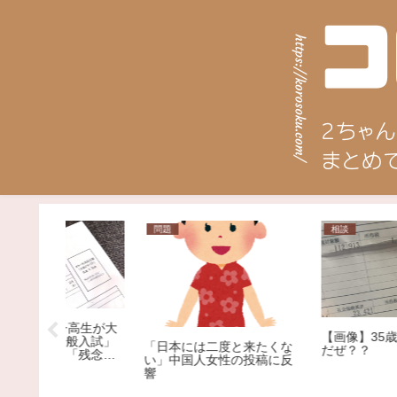
相談
相談
【画像】35歳で手取りこれ
【相談】子どもがコンビ
来たくな
だぜ？？
で「うまい棒」を開封し
投稿に反
「買い取り」を求められ
した。1本12円で、小さな