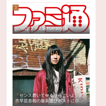
[07/02] ファミ通TOP30更新
「センス磨いてやるからこいよ」高
市早苗首相の服装選びポストにロッ