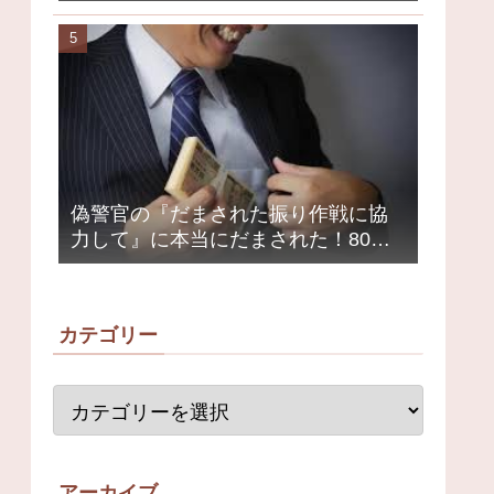
クミュージシャンが激怒、ネット大
荒れ
偽警官の『だまされた振り作戦に協
力して』に本当にだまされた！80代
女性1200万円被害
カテゴリー
アーカイブ