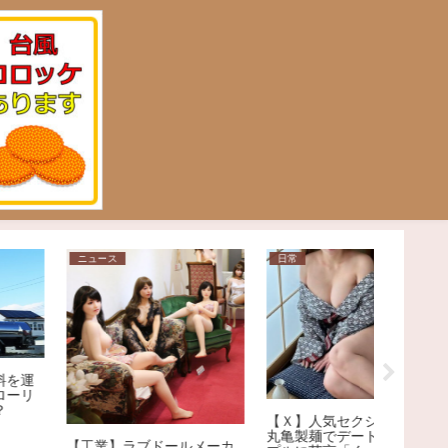
日常
芸能
ニュース
【爆笑】自称覇権アイドル
逮捕され
ME:Iさん、初日売上でNiziu
と話題に
のデビューシングルを下回
【Ｘ】人気セクシー女優
る大爆死ｗｗｗｗｗｗｗｗ
丸亀製麺でデートするカッ
ｗｗｗｗｗｗｗｗｗｗｗ