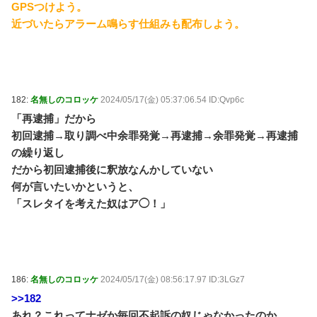
GPSつけよう。
近づいたらアラーム鳴らす仕組みも配布しよう。
182:
名無しのコロッケ
2024/05/17(金) 05:37:06.54 ID:Qvp6c
「再逮捕」だから
初回逮捕→取り調べ中余罪発覚→再逮捕→余罪発覚→再逮捕
の繰り返し
だから初回逮捕後に釈放なんかしていない
何が言いたいかというと、
「スレタイを考えた奴はア◯！」
186:
名無しのコロッケ
2024/05/17(金) 08:56:17.97 ID:3LGz7
>>182
あれ？これってナゼか毎回不起訴の奴じゃなかったのか