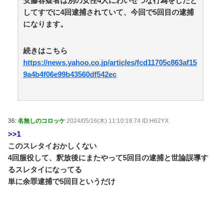
安藤容疑者は別の女性4人にわいせつな行為をしたと
ｗｗｗｗｗ / 5chまとめMAP(総合)
NEW!
(8/9 07:23)
してすでに4回逮捕されていて、今回で5回目の逮捕
３大アニメは綺麗なのに漫画の絵が死ぬほど下手な漫
画「鬼滅」「進撃の巨人」 / 5chまとめMAP(総合)
NEW!
になります。
(8/9 07:19)
【朗報】高瀬くるみ＆浅倉樹々がランチ「ききちゃん
続きはこちら
って呼んで？今日から友達ね！」 / おまとめアンテナ
NEW!
https://news.yahoo.co.jp/articles/fcd11705c863af15
(8/9 07:00)
三大王道寿司「まぐろ」「サーモン」あとひとつは？
9a4b4f06e99b43560df542ec
/ おまとめアンテナ
NEW!
(8/9 06:26)
【悲報】大阪府、愛知県にGDPを抜かれ3位に転落。
維新と万博で潤ってるはずじゃ… / おまとめアンテナ
NEW!
(8/9 03:23)
36:
名無しのコロッケ
2024/05/16(木) 11:10:19.74 ID:H62YX
友人「子供の頃、誕生日とクリスマスとお年玉を一緒
にされて本当に嫌だった！」と毎年愚痴ってたのに……
>>1
結婚式と入籍を誕生日と同じ日に決定！←いや、毎年の
このスレタイおかしくない
愚痴は何だったんだよ！？ / おまとめアンテナ
NEW!
(8/9
4回服役して、釈放後にまたやって5回目の逮捕と世論誤導す
03:19)
るスレタイになってる
【同人ヱロゲ】勝つとヱロイベないけどわざと負ける
のもなあというのはヱロゲーによくあるジレンマ / おま
単に余罪逮捕で5回目というだけ
とめアンテナ
NEW!
(8/9 03:01)
Powered by livedoor 相互RSS