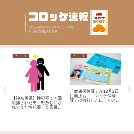
ニュース
ニュース
問
「健康保険証」が12月2日
ニ
に廃止も…「マイナ保険
【神奈川県】性犯罪で４回
て
証」に移行したほうがメリ
逮捕された男、野放しにさ
ま
「
ット大!?その理由を専門家
れてまた性犯罪 ５回目の
な
い
が解説
逮捕
ど
選
れ
ジ
荒