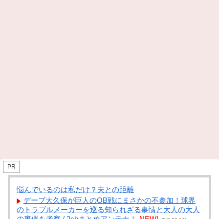
PR
悩んでいるのは私だけ？夫との距離
デーブ大久保が巨人のOB戦にまさかの不参加！球界
のトラブルメーカーを巡る知られざる事情と大人の大人
の裏側を考察 / 2chまとめアンテナ！
NEW!