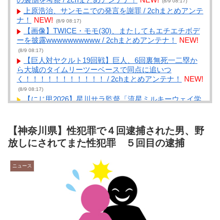
(8/9 08:17)
上原浩治、サンモニでの発言を謝罪 / 2chまとめアンテ
ナ！
NEW!
(8/9 08:17)
【画像】TWICE・モモ(30)、またしてもエチエチボデ
ーを披露wwwwwwwwww / 2chまとめアンテナ！
NEW!
(8/9 08:17)
【巨人対ヤクルト19回戦】巨人、6回裏無死一二塁か
ら大城のタイムリーツーベースで同点に追いつ
く！！！！！！！！！！！ / 2chまとめアンテナ！
NEW!
(8/9 08:17)
【にじ甲2026】星川サラ監督「流星ミルキーウェイ学
園」完結！転生1人からの有終の美＆号泣必至の3年間育
成グラフィティ！ / まとめるZ
NEW!
(8/9 08:04)
【にじ甲2026】不破湊「ギラギラホスト高校」が甲子
【神奈川県】性犯罪で４回逮捕された男、野
園3連覇＆超名門到達で完結！公式戦通算52勝を叩き出
放しにされてまた性犯罪 ５回目の逮捕
した堅実×大胆の神采配 / まとめるZ
NEW!
(8/9 08:04)
【R-18】やる夫は裏の世界を生きるサマナーのようで
ニュース
す【オリジナルメガテン】 第三話 ナビゲーター、ア
カネ / まとめるZ
NEW!
(8/9 08:04)
呼び名は100種類以上 「御座候」「回転焼き」
「暫」…あんこ入りのあの和菓子を関西では何と呼
ぶ？ 姫路では「御座候」米原では「暫」 関西圏を離
れると「大判焼き」に “境界線”を調査 / まとめる