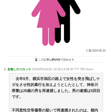
Z
NEW!
(8/9 08:04)
何の気なしにまとめブログ回ってたら 10年も昔に描い
た絵が貼られてた【再】 / まとめるZ
NEW!
(8/9 08:04)
【絶望】学校の遠足「おやつは7000円までだぞ」 /
NEWまとめサイトアンテナ！
NEW!
(8/9 08:00)
トー横キッズ、大人に失望「悩み相談しても○○されて
終わり。傷つくだけ」 / NEWまとめサイトアンテナ！
NEW!
(8/9 08:00)
【動画】秋田県職員、ラブホテルから記者会見ｗ /
NEWまとめサイトアンテナ！
NEW!
(8/9 08:00)
2024.05.23
『ポケモンカード』バンダイのカードゲームも転売対
策に“マイナンバー”導入開始「効果テキメン」 / NEWま
この記事は
約10分
で読めます。
とめサイトアンテナ！
NEW!
(8/9 07:57)
ネットやSNSが昔よりつまらなくなった人 / NEWまと
1:
名無しのコロッケ
2024/05/16(木) 10:30:14.66 ID:??? TID:choru
めサイトアンテナ！
NEW!
(8/9 07:57)
去年9月、横浜市旭区の路上で女性を突き飛ばしケ
【議論】「宇宙の謎」と「死後の世界」って結局どこ
かで繋がってるよな？ / VIP・ネタ・オールジャンル –
ガをさせ性的暴行を加えようとしたとして、神奈川
New World Antenna
NEW!
(8/9 07:27)
県警は28歳の男を再逮捕しました。男の逮捕は5回目
36歳の彼女と結婚したいのに、家族が猛反対。家族か
です。
ら信じられない言葉が飛び出した… 他 / 2chnaviヘッド
ライン
(12/24 07:00)
不同意性交等傷害の疑いで再逮捕されたのは、都内
Powered by livedoor 相互RSS