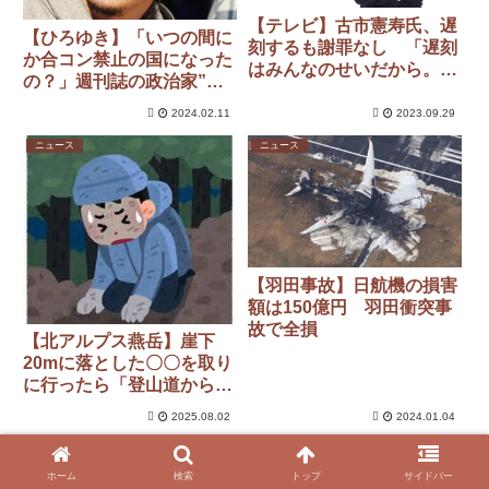
【テレビ】古市憲寿氏、遅
【ひろゆき】「いつの間に
刻するも謝罪なし 「遅刻
か合コン禁止の国になった
はみんなのせいだから。謝
の？」週刊誌の政治家”飲
っても状況は変わらない。
み会”参加記事に私見
謝って20分戻るならいいけ
2024.02.11
2023.09.29
ど」 独自理論にスタジオ
ニュース
ニュース
あ然
【羽田事故】日航機の損害
額は150億円 羽田衝突事
故で全損
【北アルプス燕岳】崖下
20mに落とした〇〇を取り
に行ったら「登山道から外
れ、登れなくなった」東京
2025.08.02
2024.01.04
都の男性（41）を救助
ニュース
ニュース
ホーム
検索
トップ
サイドバー