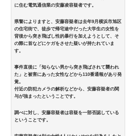
に住む電気通信業の安藤凌容疑者です。
夫婦なのに、心が一番遠かった日々
県警によりますと、安藤容疑者は去年9月横浜市旭区
呼び名は100種類以上 「御座候」「回転焼き」
「暫」…あんこ入りのあの和菓子を関西では何と呼
の住宅街で、徒歩で帰宅途中だった大学生の女性を
ぶ？ 姫路では「御座候」米原では「暫」 関西圏を離
背後から突き飛ばし性的暴行を加えようとして、そ
れると「大判焼き」に “境界線”を調査 / 5chまとめ
の際に首などにケガをさせた疑いが持たれていま
MAP(総合)
NEW!
(8/9 08:15)
す。
【朗報】かわいい動物の動画がストレス・不安の軽減
になる可能性。英大学の研究で実証 / anaguro - 総合
NEW!
(8/9 08:10)
事件直後に「知らない男から突き飛ばされて襲われ
【なぜ韓国にはキム姓が多いのか】 韓国の姓は250、
た」と被害にあった女性などから110番通報があり発
日本は30万…歴史的背景を米学者分析「学問尊重と平和
覚。
な歴史が原動力」 / anaguro - 総合
NEW!
(8/9 08:05)
TBS新人アナ ブラチラ、お尻くっきり、Y字開
付近の防犯カメラの解析などから、安藤容疑者の関
脚！！ / anaguro - 総合
NEW!
(8/9 08:00)
与が強まったということです。
遊戯王OCG、ガチでシコらせにくる / 5chまとめ
MAP(総合)
NEW!
(8/9 07:41)
調べに対し、安藤容疑者は容疑を一部否認している
【唯一の五輪メダルを日本に奪われるのか】外国人審
判への性接待で大揺れの韓国サッカー界、ロンドン五輪
ということです。
メダル剝奪… / 5chまとめMAP(総合)
NEW!
(8/9 07:35)
【動画】昔のドラマ、今見るとアウトすぎるｗｗｗｗ