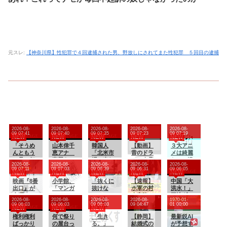
元スレ:
【神奈川県】性犯罪で４回逮捕された男、野放しにされてまた性犯罪 ５回目の逮捕
2026-08-
2026-08-
2026-08-
2026-08-
2026-08-
09 07:41
09 07:40
09 07:35
09 07:23
09 07:19
NEW
NEW
NEW
NEW
NEW
「そうめ
山本倖千
韓国人
【動画】
３大アニ
んともう
恵アナ
「北米市
昔のドラ
メは綺麗
一品」何
直履きレ
場で売れ
マ、今見
なのに漫
2026-08-
2026-08-
2026-08-
2026-08-
2026-08-
にする？
ギンスで
まくりト
るとアウ
画の絵が
09 07:11
09 07:03
09 06:39
09 06:31
09 06:05
NEW
NEW
NEW
NEW
NEW
激しく乳
ヨタに続
トすぎる
死ぬほど
映画『8番
揺れトレ
小学館、
き日本の
「抜くに
ｗｗｗｗ
【速報】
下手な漫
中国「大
出口』が
ーニン
「マンガ
ホンダや
抜けな
ｗｗｗｗ
ホ軍の村
画「鬼
洪水！」
金曜ロー
グ！！
ワン」と
スズキも
い……」
ｗ
上宗隆、2
滅」「進
三峡ダム
2026-08-
2026-08-
2026-08-
2026-08-
1970-01-
ドショー
【GIF動画
は別の大
今年第2四
自転車の
試合連続
撃の巨
「決壊危
09 06:03
09 06:03
09 06:03
09 04:47
01 00:00
NEW
NEW
NEW
にて放送
あり】
問題が判
半期に大
青切符導
の26号‼
人」
機」台風
権利権利
明してし
何で祭り
幅な黒字
入で”車道
「生き
【静岡】
13号「三
最新鋭AI
ばっかり
まう…
の屋台っ
を記
ハミ出
る。」
結婚式の
峡直撃確
が予想す