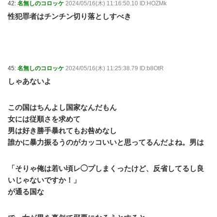
42:
名無しのコロッケ
2024/05/16(木) 11:16:50.10 ID:HOZMk
性犯罪者はチンチン切り落としすべき
45:
名無しのコロッケ
2024/05/16(木) 11:25:38.79 ID:b8OtR
しゃあないよ
この国はちんよし国家なんだもん
女には従順さを求めて
男は好き勝手暴れてもお咎めなし
誰かに暴力振るうのがカッコいいと思ってるんだよね。男は
「そりゃ俺は若い頃レ◯プしまくったけど、反省してるし良
いじゃないですか！」
が通る国な