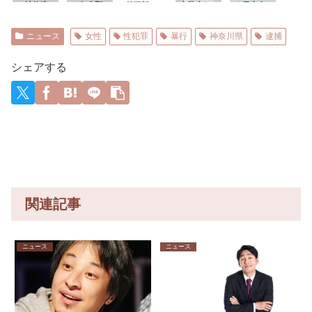
で法律違
て魚介類
録！」
し”が急増
第三部＜
衣装合わ
定」日本
る日本人
反ですよ
ないの？
→「あま
中
宇宙激震
せに向か
「最も強
メジャー
パワハラ
りにも見
編＞ 第
った夫婦
い勢力で
リーガー
パワハラ
事なV字回
４０１話
「何度も
接近！
達の2026
ニュース
女性
性犯罪
暴行
神奈川県
逮捕
で仕事で
復‥」
何度も追
（伊勢湾
年の打撃
きねぇ新
突され…
台風級」
成績
入社員に
何が目的
台風13号
wywywy
シェアする
メンタル
か本当に
と15号
wwywyw
やられて
理解でき
「中国本
ywywywy
る
ない」東
土でぶつ
wywyww
名高速で
かり合う
y
「死の恐
（前代未
怖」約1.7
聞」→
キロの追
突！
関連記事
ニュース
ニュース