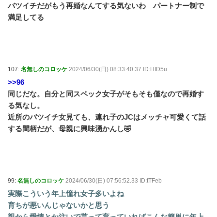
バツイチだがもう再婚なんてする気ないわ パートナー制で
満足してる
107:
名無しのコロッケ
2024/06/30(日) 08:33:40.37 ID:HID5u
>>96
同じだな。自分と同スペック女子がそもそも僅なので再婚す
る気なし。
近所のバツイチ女見ても、連れ子のJCはメッチャ可愛くて話
する間柄だが、母親に興味湧かんし🤣
99:
名無しのコロッケ
2024/06/30(日) 07:56:52.33 ID:tTFeb
実際こういう年上憧れ女子多いよね
育ちが悪いんじゃないかと思う
親から愛情とか注いで貰って育っていればこんな簡単に年上