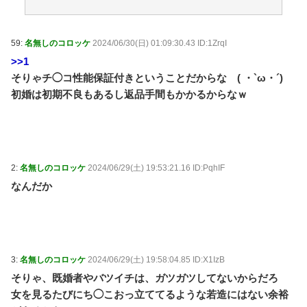
手をしゃぶり、口から出した骨をテーブルに並べ
る・・・ / おまとめアンテナ
NEW!
(8/7 00:19)
【朗報】イギリス、タバコ販売禁止法案を可決
59:
名無しのコロッケ
2024/06/30(日) 01:09:30.43 ID:1ZrqI
wwwwww / おまとめアンテナ
NEW!
(8/7 00:12)
>>1
人の睡眠と食事に過剰に口を出してくる母親と彼氏う
そりゃチ◯コ性能保証付きということだからな ( ・`ω・´)
るさい…薬を飲まないと眠れない苦しさも知らないくせ
に「薬やめな」、食べたくない時に「一口食べて」とし
初婚は初期不良もあるし返品手間もかかるからなｗ
つこい無神経すぎる！！ / おまとめアンテナ
NEW!
(8/6
23:19)
「住信SBI」が「ドコモの銀行」に変わってうんざり
してるやつｗｗｗｗｗｗｗ / おまとめアンテナ
NEW!
(8/6
23:00)
2:
名無しのコロッケ
2024/06/29(土) 19:53:21.16 ID:PqhIF
我が家・杉山裕之、自力歩行できるまで回復！退院を
なんだか
報告 / おまとめアンテナ
(8/6 20:16)
Powered by livedoor 相互RSS
3:
名無しのコロッケ
2024/06/29(土) 19:58:04.85 ID:X1IzB
そりゃ、既婚者やバツイチは、ガツガツしてないからだろ
女を見るたびにち◯こおっ立ててるような若造にはない余裕