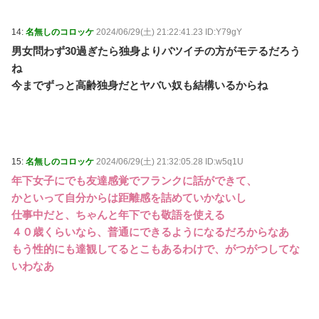
14:
名無しのコロッケ
2024/06/29(土) 21:22:41.23 ID:Y79gY
男女問わず30過ぎたら独身よりバツイチの方がモテるだろう
ね
今までずっと高齢独身だとヤバい奴も結構いるからね
15:
名無しのコロッケ
2024/06/29(土) 21:32:05.28 ID:w5q1U
年下女子にでも友達感覚でフランクに話ができて、
かといって自分からは距離感を詰めていかないし
仕事中だと、ちゃんと年下でも敬語を使える
４０歳くらいなら、普通にできるようになるだろからなあ
もう性的にも達観してるとこもあるわけで、がつがつしてな
いわなあ