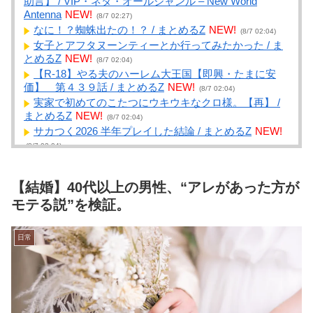
助言】 / VIP・ネタ・オールジャンル – New World
Antenna
NEW!
(8/7 02:27)
なに！？蜘蛛出たの！？ / まとめるZ
NEW!
(8/7 02:04)
女子とアフタヌーンティーとか行ってみたかった / ま
とめるZ
NEW!
(8/7 02:04)
【R-18】やる夫のハーレム大王国【即興・たまに安
価】 第４３９話 / まとめるZ
NEW!
(8/7 02:04)
実家で初めてのこたつにウキウキなクロ様。【再】 /
まとめるZ
NEW!
(8/7 02:04)
サカつく2026 半年プレイした結論 / まとめるZ
NEW!
(8/7 02:04)
【悲報】FIFA会長、UEFAが許してくれなくて詰む /
NEWまとめサイトアンテナ！
NEW!
(8/7 02:01)
【結婚】40代以上の男性、“アレがあった方が
【悲報】Googleエンジニア「AIで仕事は楽になった。
でも、つまらなくなった」 / NEWまとめサイトアンテ
モテる説”を検証。
ナ！
NEW!
(8/7 02:00)
【画像】マツダが黒字転換！！CX-5がバカ売れ / NEW
日常
まとめサイトアンテナ！
NEW!
(8/7 02:00)
あまりにも酷すぎる出来でバカにされまくったアニメ
『ワンダンス』、原作者本人が手書きアニメを投稿した
結果・・・ｗｗｗｗｗｗ / NEWまとめサイトアンテナ！
NEW!
(8/7 02:00)