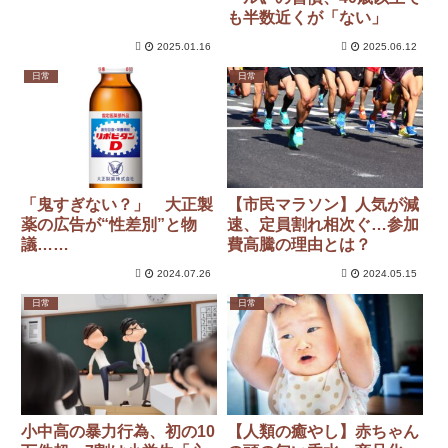
も半数近くが「ない」
2025.01.16
2025.06.12
日常
日常
「鬼すぎない？」 大正製
【市民マラソン】人気が減
薬の広告が“性差別”と物
速、定員割れ相次ぐ…参加
議……
費高騰の理由とは？
2024.07.26
2024.05.15
日常
日常
小中高の暴力行為、初の10
【人類の癒やし】赤ちゃん