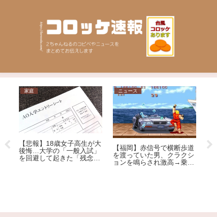
家庭
ニュース
ニ
【悲報】18歳女子高生が大
【福岡】赤信号で横断歩道
後悔…大学の「一般入試」
を渡っていた男、クラクシ
を回避して起きた「残念す
【
ョンを鳴らされ激高→乗用
ぎる悲劇」
逮
こ
車を殴りへこませたか 自
れ
装
称アメリカ人の男を現行犯
逮
ー
逮捕
大