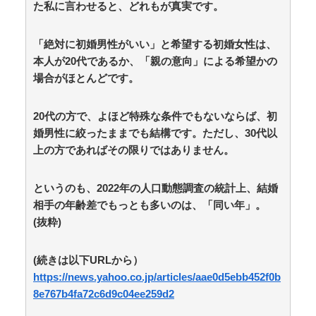
タビューに登場した女子高生4人組がエモすぎると話題
た私に言わせると、どれもが真実です。
に / anaguro - 総合
NEW!
(8/7 02:10)
海外「世界で日本を死守するぞ！」 日本の消防署を訪
れたちびっ子集団が世界をメロメロに / anaguro - 総合
「絶対に初婚男性がいい」と希望する初婚女性は、
NEW!
(8/7 02:05)
本人が20代であるか、「親の意向」による希望かの
姫野美南アナ ピタパンのお尻、土手、仰向け巨乳が
場合がほとんどです。
くっきり！！【GIF動画あり】 / anaguro - 総合
NEW!
(8/7 02:00)
【動画】俺の指導を聞かないZ世代新人「仕事はAIに
20代の方で、よほど特殊な条件でもないならば、初
聞けば余裕w」俺「AI以下でごめんね」→指導やめて放
婚男性に絞ったままでも結構です。ただし、30代以
置プレイした結果w / 5chまとめMAP(総合)
NEW!
(8/7
上の方であればその限りではありません。
01:43)
【朗報】キングダムの河了貂、覚醒する / 5chまとめ
MAP(総合)
NEW!
(8/7 01:43)
というのも、2022年の人口動態調査の統計上、結婚
「あったなぁ」ってなる商品を挙げるスレ / 5chまとめ
相手の年齢差でもっとも多いのは、「同い年」。
MAP(総合)
NEW!
(8/7 01:33)
(抜粋)
シャウエッセン公式、こういうのでいいんだよ丼を作
る / 5chまとめMAP(総合)
NEW!
(8/7 01:23)
【国際】なぜフランス人はこれほど日本が好きなの
(続きは以下URLから）
か? 中国ネット「中国人も日本が好き」「普通の人
https://news.yahoo.co.jp/articles/aae0d5ebb452f0b
は…」 / 5chまとめMAP(総合)
NEW!
(8/7 01:17)
8e767b4fa72c6d9c04ee259d2
「お皿は綺麗だけど食べ方が汚い」焼き魚を食べた知
人の信じられない所作…両手で1本ずつ箸を持ち、骨や