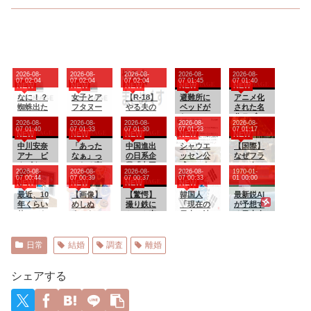
2026-08-
2026-08-
2026-08-
2026-08-
2026-08-
07 02:04
07 02:04
07 02:04
07 01:45
07 01:40
NEW
NEW
NEW
NEW
NEW
なに！？
女子とア
【R-18】
避難所に
アニメ化
蜘蛛出た
フタヌー
やる夫の
ベッドが
された名
の！？
ンティー
ハーレム
ない！と
作ラブコ
2026-08-
2026-08-
2026-08-
2026-08-
2026-08-
とか行っ
大王国
文句たら
メ『まも
07 01:40
07 01:33
07 01:30
07 01:23
07 01:17
NEW
NEW
NEW
NEW
NEW
てみたか
【即興・
たらだっ
って守護
中川安奈
った
「あった
たまに安
中国進出
た左派、
シャウエ
月天！』
【国際】
アナ ピ
なぁ」っ
価】 第
の日系企
実際に避
ッセン公
が「全巻
なぜフラ
タピタニ
てなる商
４３９話
業「中国
難所にベ
式、こう
99円」の
ンス人は
2026-08-
2026-08-
2026-08-
2026-08-
1970-01-
ットで巨
品を挙げ
ビジネス
ッドが搬
いうので
激安セー
これほど
07 00:44
07 00:39
07 00:37
07 00:33
01 00:00
NEW
NEW
NEW
NEW
乳がくっ
るスレ
はもう大
入されて
いいんだ
ル開
日本が好
きり！！
最近、10
【画像】
変」
【驚愕】
しまった
よ丼を作
韓国人
催！！続
きなのか?
最新鋭AI
【GIF動画
年くらい
めしぬ
撮り鉄に
結果……
る
「現在の
編『まも
中国ネッ
が予想す
あり】
使ってた
ま、キモ
ケンカ売
日本の沖
って守護
ト「中国
る日本人
モニター
くなって
ったなんJ
縄のスー
月天！ 解
人も日本
メジャー
が流石に
しまう
民、謎の
パーは台
封の章』
が好き」
リーガー
焼き付き
電車攻撃
風のおか
は3巻まで
「普通の
達の2026
日常
結婚
調査
離婚
始めたん
に敗れて
げでこう
無料
人は…」
年の打撃
ですけ
しまう
なりまし
に！！
成績
ど、あ
www
た」
wywywy
シェアする
の...
wwywyw
ywywywy
wywyww
y