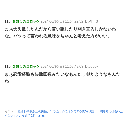
118:
名無しのコロッケ
2024/06/30(日) 11:04:22.32 ID:PI4TS
まぁ大失敗したんだから言い訳したり開き直るしかないわ
な。バツって言われる意味をちゃんと考えた方がいい。
119:
名無しのコロッケ
2024/06/30(日) 11:05:42.08 ID:ouopx
まぁ恋愛経験も失敗回数みたいなもんだし似たようなもんだ
わ
元スレ:
【結婚】40代以上の男性、“バツありのほうがモテる説”を検証。「初婚者には会いた
くない」という婚活女性も存在