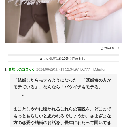
今月の雑談トピ【2026年8月】 / NEWまとめサイトア
ンテナ！
NEW!
(8/7 01:57)
【画像】本田望結の妹、本田望結より実ってしまう /
2chまとめアンテナ！
NEW!
(8/6 21:54)
【朗報】阪神の新外国人D.ガルシアさんOPS.966の
wRC+188wwwwwwwwwwwwwwwwwwwwwwwwwwww
ww / 2chまとめアンテナ！
NEW!
(8/6 21:54)
移民を過剰に問題視してる人ら一定数いるけどさ / 2ch
まとめアンテナ！
NEW!
(8/6 21:54)
2024.08.11
【悲報】韓国サッカー 国際試合で審判買収(性接待)
をしてた模様
この記事は
約10分
で読めます。
wwwwwwwwwwwwwwwwwwwwwwwwwwwwwwwwww
wwwwwwwwwwwwwww / 2chまとめアンテナ！
NEW!
1:
名無しのコロッケ
2024/06/29(土) 19:52:34.97 ID:??? TID:taylor
(8/6 21:54)
「結婚したらモテるようになった」「既婚者の方が
36歳の彼女と結婚したいのに、家族が猛反対。家族か
ら信じられない言葉が飛び出した… 他 / 2chnaviヘッド
モテている」、なんなら「バツイチもモテる」
ライン
(12/24 07:00)
……。
Powered by livedoor 相互RSS
まことしやかに囁かれるこれらの言説を、どこまで
【マンガ】バラシ屋トシヤの漫画セレクション
もっともらしいと思われるでしょうか。さまざまな
海外「日本がキラキラして見える…」 日本の街頭イン
方の恋愛や結婚のお話を、長年にわたって聞いてき