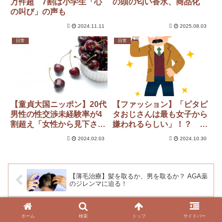
万件超 7割は小学生「心
の頭の匂い香水、商品化
の叫び」の声も
2024.11.11
2025.08.03
日常
日常
【童貞大国ニッポン】20代
【ファッション】「ピタピ
男性の性交渉未経験率が4
タおじさんは最も女子から
割超え「女性から見下され
嫌われるらしい」！？ い
ているようでとてもつら
ま普通なのは・・・
2024.02.03
2024.10.30
い…」現役童貞の悩みと独
身研究家が指摘するこれか
らの不安
【薄毛治療】髪を取るか、男を取るか？ AGA薬
のジレンマに迫る！
登録者数７００万人超えの超人気YouTuberさ
ホーム
検索
トップ
サイドバー