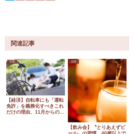
関連記事
日常
日常
【経済】自転車にも「運転
免許」を義務化すべきこれ
だけの理由、11月からの道
交法改正では足りない！
【飲み会】〝とりあえずビ
ール〟の習慣、40歳以上で