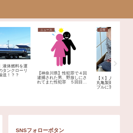
ニュース
日常
問題
「日本に
【神奈川県】性犯罪で４回
い」中国
逮捕された男、野放しにさ
【Ｘ】人気セクシー女優
響
れてまた性犯罪 ５回目の
丸亀製麺でデートするカッ
逮捕
プルに苦言「くっちゃべる
ための店じゃないんだよ」
SNSフォローボタン