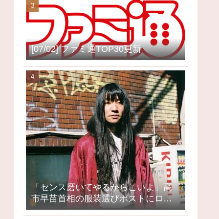
[07/02] ファミ通TOP30更新
「センス磨いてやるからこいよ」高
市早苗首相の服装選びポストにロッ
クミュージシャンが激怒、ネット大