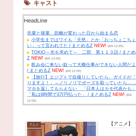
キャスト
HeadLine
先輩と後輩、距離が変わった日から始まる恋
小学生まではワイも「天然」とか「おっちょこちょ
い」って言われてた / まとめるZ
NEW!
(8/6 12:05)
TOKIO～光を求めて～ 二部 第１１３話 / まと
Z
NEW!
(8/6 12:05)
飲み会に来ない奴って大概仕事ができない人間だよ
/ まとめるZ
NEW!
(8/6 12:05)
【旅行】エジプトで自撮りしていたら、ガイドが「
りますよ！」→ノリノリでポーズを取っていたら…
マホを返してもらえない 「日本人はカモ代表かも
「私は6時間で3万円払った」 / まとめるZ
NEW!
(8/6
12:05)
ストーブの前で寝ている猫に突進していき夫婦で交
に…【再】 / まとめるZ
NEW!
(8/6 12:05)
ローソンで半額品を買ってきたぞ！！！（※画像あ
【アニメ】
り） / NEWまとめサイトアンテナ！
NEW!
アニメ
(8/6 12:03)
【悲報】中国の街並み、日本に汚染されすぎて終わ