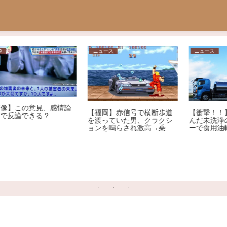
ニュース
ニュース
論
【福岡】赤信号で横断歩道
【衝撃！！】液体燃料を運
を渡っていた男、クラクシ
んだ未洗浄のタンクローリ
ョンを鳴らされ激高→乗用
ーで食用油輸送！？？
車を殴りへこませたか 自
称アメリカ人の男を現行犯
逮捕