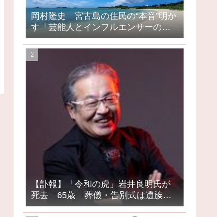
岡村隆史 宮古島の住民の“本音”明か
す「芸能人とインフルエンサーの島
になってしまったって」
【訃報】「令和の虎」岩井良明氏が
死去 65歳 葬儀・告別式は遺族の
意向で密葬