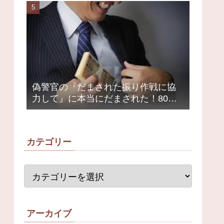
荒れ
偽警官の『だまされた振り作戦に協
力して』に本当にだまされた！80代
女性1200万円被害
カテゴリー
アーカイブ