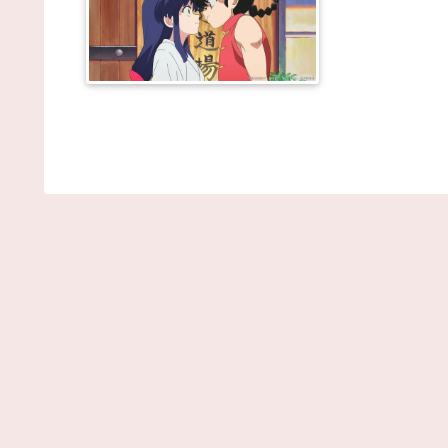
る・・・ / NEWまとめサイトアンテナ！
NEW!
(8/6 12:
【東京】睡眠時無呼吸症候群の男 睡眠障害を自覚
つつ車運転…事故起こし自転車の女性に重傷負わせ
「厳重処分」意見つけ書類送検 / NEWまとめサイト
ンテナ！
NEW!
(8/6 12:00)
【狂気】米政府「黒人の梅毒患者399人を治療せず
置したらどうなるか見たろ！」→40年間続けてしまう 
NEWまとめサイトアンテナ！
NEW!
(8/6 12:00)
会社にいるアラサーの29歳の女がきもすぎる。 /
NEWまとめサイトアンテナ！
NEW!
(8/6 12:00)
【阪神】暗黒期を知らない新世代の若虎ファン！黄
期しか知らない現代のファン事情と驚きのリアル / 2c
まとめアンテナ！
NEW!
(8/6 11:47)
後藤真希(15)に告白されたらどうする？画像 / 2ch
とめアンテナ！
NEW!
(8/6 11:47)
【プロ野球】強すぎるソフトバンクの一人勝ち？パ
ーグファンが語る毎年のペナントレースのリアルな
/ 2chまとめアンテナ！
NEW!
(8/6 11:47)
【悲報】お弁当屋さん、消費税が下がっても値段据
置き / 2chまとめアンテナ！
NEW!
(8/6 11:47)
専門家「日本車はダサい、見てて恥ずかしい」 /
VIP・ネタ・オールジャンル – New World
Antenna
NEW!