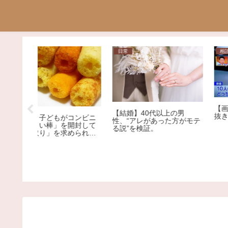
日常
相談
【画像】この意見、感情
【結婚】40代以上の男
抜きで反論できる？
コンビニ
性、“アレがあった方がモテ
開封して
る説”を検証。
められま
、小さな
です。ど
しなけれ
ょう