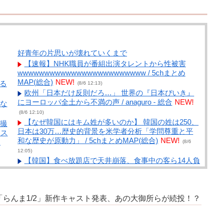
好青年の片思いが壊れていくまで
【速報】NHK職員が番組出演タレントから性被害
wwwwwwwwwwwwwwwwwwwwwwww / 5chまとめ
MAP(総合)
NEW!
める
(8/6 12:13)
欧州「日本だけ反則だろ…」 世界の『日本びいき』
にヨーロッパ全土から不満の声 / anaguro - 総合
NEW!
な
(8/6 12:10)
【なぜ韓国にはキム姓が多いのか】 韓国の姓は250、
撮
日本は30万…歴史的背景を米学者分析「学問尊重と平
…ス
和な歴史が原動力」 / 5chまとめMAP(総合)
NEW!
」
(8/6
12:05)
【韓国】食べ放題店で天井崩落、食事中の客ら14人負
傷 / anaguro - 総合
NEW!
互
(8/6 12:05)
【動画撮影OKなギャル】経験人数少なめな遅咲きギ
ャルの場合！！ / anaguro - 総合
NEW!
(8/6 12:00)
「らんま1/2」新作キャスト発表、あの大御所らが続投！？
NEW踊る大捜査さん例のあの人出演で面白そう / 5ch
まとめMAP(総合)
NEW!
(8/6 11:55)