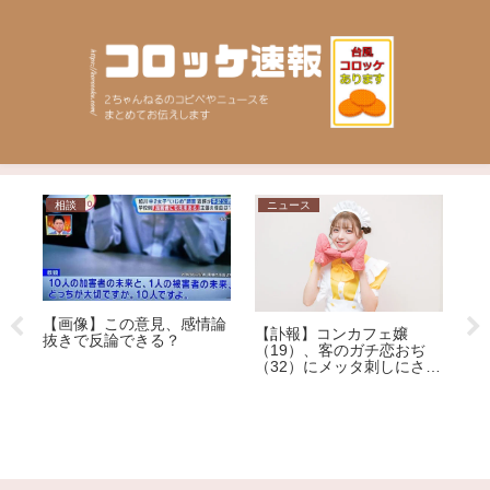
相談
ニュース
家
【
【画像】この意見、感情論
【訃報】コンカフェ嬢
後
抜きで反論できる？
な
（19）、客のガチ恋おぢ
を
反
（32）にメッタ刺しにされ
ぎ
死亡