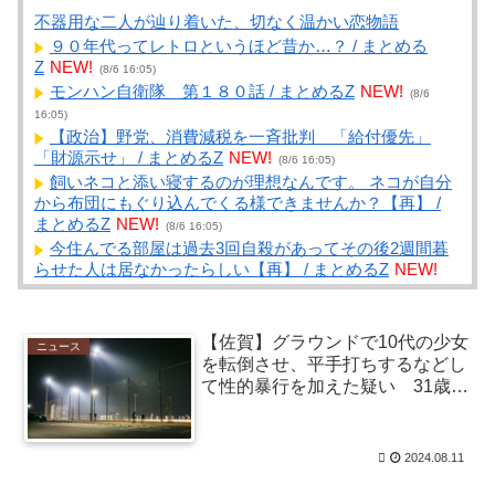
不器用な二人が辿り着いた、切なく温かい恋物語
９０年代ってレトロというほど昔か…？ / まとめる
Z
NEW!
(8/6 16:05)
モンハン自衛隊 第１８０話 / まとめるZ
NEW!
(8/6
16:05)
【政治】野党、消費減税を一斉批判 「給付優先」
「財源示せ」 / まとめるZ
NEW!
(8/6 16:05)
飼いネコと添い寝するのが理想なんです。 ネコが自分
から布団にもぐり込んでくる様できませんか？【再】 /
まとめるZ
NEW!
(8/6 16:05)
今住んでる部屋は過去3回自殺があってその後2週間暮
らせた人は居なかったらしい【再】 / まとめるZ
NEW!
(8/6 16:05)
【金田一耕助】歴代の役者でどの人のが好き？ / NEW
まとめサイトアンテナ！
NEW!
(8/6 15:39)
【佐賀】グラウンドで10代の少女
ニュース
女性「そうめん作るのは大変。簡単とか言ってる奴は
を転倒させ、平手打ちするなどし
エアプ」 / NEWまとめサイトアンテナ！
NEW!
(8/6 15:35)
て性的暴行を加えた疑い 31歳の
【画像】田舎特有の「謎の神社」wwwwwww / NEWま
団体職員を逮捕
とめサイトアンテナ！
NEW!
(8/6 15:30)
「プチプチ」の川上産業、「プチプチ株式会社」に社
2024.08.11
名変更 創業58年で / NEWまとめサイトアンテナ！
NEW!
(8/6 15:29)