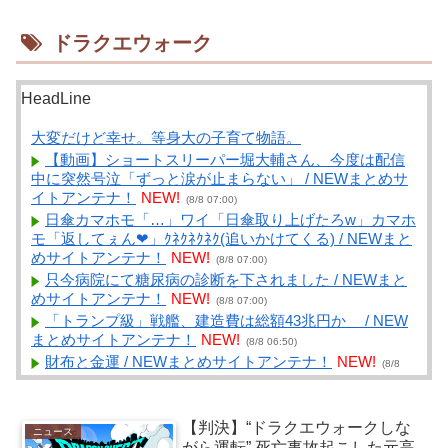
ドラクエウォーク
HeadLine
大変だけど幸せ。等身大の子育て物語。
【動画】ショートスリーパー堀大輔さん、今度は配信
中に突然号泣「ずっと涙が止まらない」 / NEWまとめサ
イトアンテナ！
NEW!
(8/8 07:00)
日傘カマホモ「…」ワイ「日傘取り上げたろw」カマホ
モ「返してぇん❤」ｸﾈｸﾈｸﾈｸ(追いかけてくる) / NEWまと
めサイトアンテナ！
NEW!
(8/8 07:00)
只今病院にて糖尿病の診断を下されました / NEWまと
めサイトアンテナ！
NEW!
(8/8 07:00)
「トランプ級」戦艦、建造費は総額43兆円か / NEW
まとめサイトアンテナ！
NEW!
(8/8 06:50)
財布と金運 / NEWまとめサイトアンテナ！
NEW!
(8/8
06:47)
【悲報】ラッパーさん、札束披露するもネット民から
新社会人の初ボーナスくらいしかないと笑われる / VIP・
【判決】“ドラクエウォークしな
ニュース
ネタ・オールジャンル – New World Antenna
NEW!
(8/8
がら運転” 死亡事故起こした元高