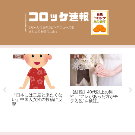
問題
日常
ニ
大
【結婚】40代以上の男
【福
」
「日本には二度と来たくな
性、“アレがあった方がモ
を渡
す
い」中国人女性の投稿に反
テる説”を検証。
ョン
響
車を
称ア
逮捕