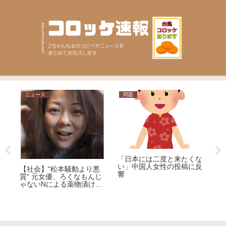
ス
問題
ニュース
「健康保険証」が
「日本には二度と来たくな
に廃止も…「マ
い」中国人女性の投稿に反
】"松本騒動より悪
証」に移行した
響
元女優、ろくなもんじ
ット大!?その理
Nによる薬物漬けレ
が解説
発