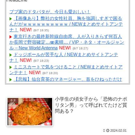
ブブ家のドタバタが、今日も愛おしい！
【画像あり】弊社の女性社員、胸を強調しすぎで困る
んだがｗｗｗｗｗｗｗｗｗｗ / NEWまとめサイトアンテ
ナ！
NEW!
(8/7 18:35)
東京行きの最終新幹線自由席、人が入りきらず何百人
か長岡で野宿確定…🫨素晴… / VIP・ネタ・オールジャン
ル – New World Antenna
NEW!
(8/7 18:27)
ドッジボールが苦手な人 / NEWまとめサイトアンテ
ナ！
NEW!
(8/7 18:23)
ミニスカートで気をつけること / NEWまとめサイトア
ンテナ！
NEW!
(8/7 18:20)
【悲報】仙台育英のマネージャー、首をひねっただけ
でなぜかウインクしたことにされてしまうｗｗｗ / NEW
まとめサイトアンテナ！
NEW!
(8/7 18:10)
好きなアメリカのミュージシャン / NEWまとめサイト
小学生の頃女子から「恐怖のナポ
ネタ
アンテナ！
NEW!
(8/7 18:09)
リタン男」って呼ばれてたけど質
【水戸地検】覚醒剤密輸容疑のカンボジア人を不起訴
問ある？
処分 / まとめるZ
NEW!
(8/7 18:05)
国際的な小咄 読者投稿 中小企業診断士受験者向けのIT
パスポート試験対策 / まとめるZ
NEW!
(8/7 18:05)
2024.02.01
【橋本幹彦】国民民主党の代表選におまえら注目！ち