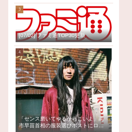
[07/02] ファミ通TOP30更新
「センス磨いてやるからこいよ」高
市早苗首相の服装選びポストにロッ