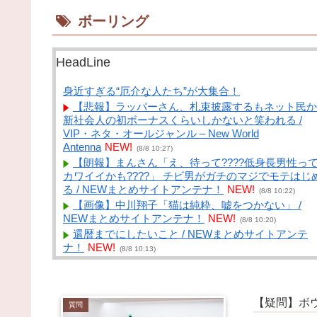
ボーリング
HeadLine
身近すぎる“厄介な人たち”が大集合！
【悲報】ラッパーさん、札束披露するもネット民か
新社会人の初ボーナスくらいしかないと笑われる /
VIP・ネタ・オールジャンル – New World
Antenna
NEW!
(8/8 10:27)
【朗報】まんさん「え、待って????低身長男性っ
カワイイかも????」 チビ男がガチのマジでモテはじ
る / NEWまとめサイトアンテナ！
NEW!
(8/8 10:22)
【画像】中川翔子「猫は純粋、嘘をつかない」 /
NEWまとめサイトアンテナ！
NEW!
(8/8 10:20)
還暦までにしたいこと / NEWまとめサイトアンテ
ナ！
NEW!
(8/8 10:13)
寝れない人いる？ / NEWまとめサイトアンテナ！
NEW!
(8/8 10:12)
【画像】女子野球部員『星よつは』とかいうガチで
【疑問】ボ
愛すぎるJKwww / NEWまとめサイトアンテナ！
NEW
質問