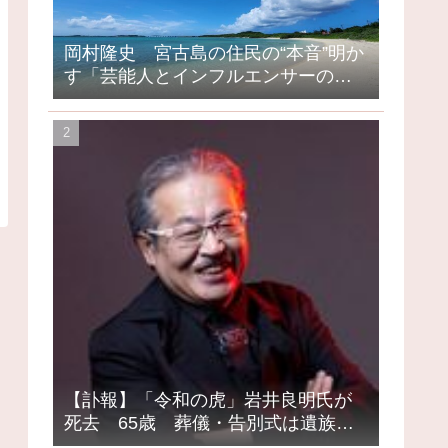
岡村隆史 宮古島の住民の“本音”明か
す「芸能人とインフルエンサーの島
になってしまったって」
【訃報】「令和の虎」岩井良明氏が
死去 65歳 葬儀・告別式は遺族の
意向で密葬