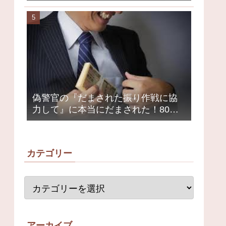
クミュージシャンが激怒、ネット大
荒れ
偽警官の『だまされた振り作戦に協
力して』に本当にだまされた！80代
女性1200万円被害
カテゴリー
アーカイブ