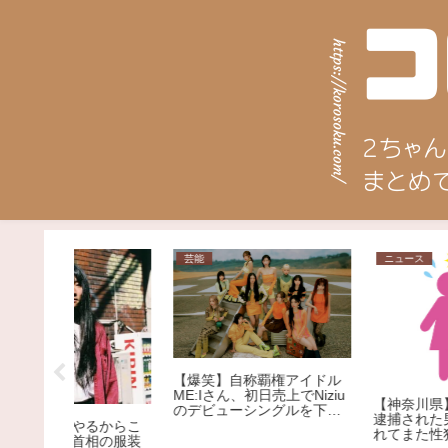
芸能
ニュース
【爆笑】自称覇権アイドル
ME:Iさん、初日売上でNiziu
【神奈川県】性犯罪で４
のデビューシングルを下回
逮捕された男、野放しに
る大爆死ｗｗｗｗｗｗｗｗ
るからこ
れてまた性犯罪 ５回目
ｗｗｗｗｗｗｗｗｗｗｗ
相の服装