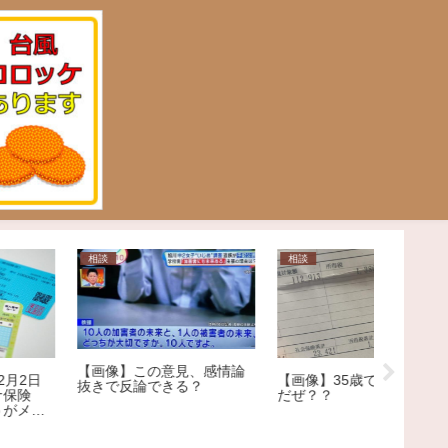
相談
相談
日常
【画像】この意見、感情論
【画像】35歳で手取りこれ
【結婚】
抜きで反論できる？
だぜ？？
性、“ア
る説”を