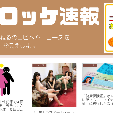
ニュース
ニュース
「健康保険証」が12月2日
に廃止も…「マイナ保険
回
証」に移行したほうがメリ
さ
ット大!?その理由を専門家
の
が解説
【工業】ラブドールメーカ