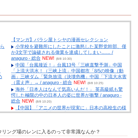
【マンガ】バラシ屋トシヤの漫画セレクション
ら
小学校を避難所にしたことに激怒した某野党幹部、僅
か3文字で論破される偉業を達成してしまい…… /
anaguro - 総合
NEW!
(8/8 10:30)
中国「台風接近！」台風13号「三峡直撃予測」中国
て
「上流大洪水！（三峡上流」中国都市「8/5の映像（動
め
画」三峡ダム「緊急放流（決壊危機」中国「下流大水害
（震え声」→ / anaguro - 総合
NEW!
(8/8 10:25)
海外「日本人はなんて気高いんだ！」 英高級紙も驚
愕した極限の中の日本人の姿に世界が衝撃 / anaguro -
総合
NEW!
(8/8 10:20)
【中国】「アニメの世界が現実に」日本の高校生の様
子に中国ネット「青春」「うらやましい」 / 5chまとめ
MAP(総合)
NEW!
(8/8 10:03)
ルパンの着てるジャケットの色って / 5chまとめ
可
ウリング場のレンに入るのって非常識なんか？
MAP(総合)
NEW!
!
(8/8 09:47)