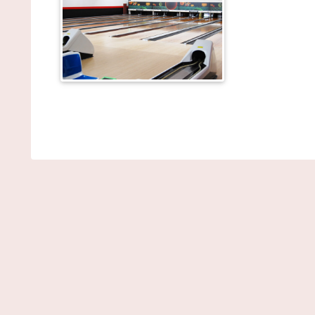
(8/8 10:11)
【ジャングリア沖縄】「ロイヤルチケット」発売、
トラクション優先案内、ソフトドリンク飲み放題、
利用、駐車場無料…大人29700円 / まとめるZ
NEW!
(8
10:07)
国連事務総長「お金がありません。このままでは国
が完全崩壊します。助けて下さい」 / まとめるZ
NEW
(8/8 10:07)
【R-18】やる夫は聖騎士だったようです 第１５
話 / まとめるZ
NEW!
(8/8 10:07)
【中国】「アニメの世界が現実に」日本の高校生の
子に中国ネット「青春」「うらやましい」 / まとめる
Z
NEW!
(8/8 10:07)
このごろ、あのスキシップの大嫌いなうちの子が、
分が寝てると自分に寄りかかってくっついて毛づく
してる・・【再】 / まとめるZ
NEW!
(8/8 10:07)
【画像】障害持ち社長「金さえあれば男はいくらで
モテるという事を証明してる」 / 2chまとめアンテナ
NEW!
(8/8 09:07)
元巨人・小笠原道大さん、青森ねぶた祭を楽しむ /
2chまとめアンテナ！
NEW!
(8/8 09:07)
令和八年八月八日、役所窓口には朝から婚姻届を持
たカップルの列「この日に提出しようねと」 / 2chま