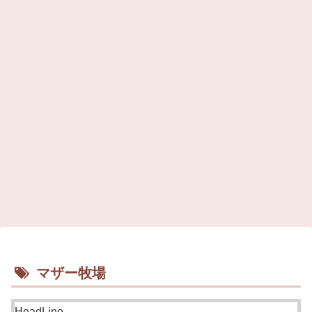
マザー牧場
HeadLine