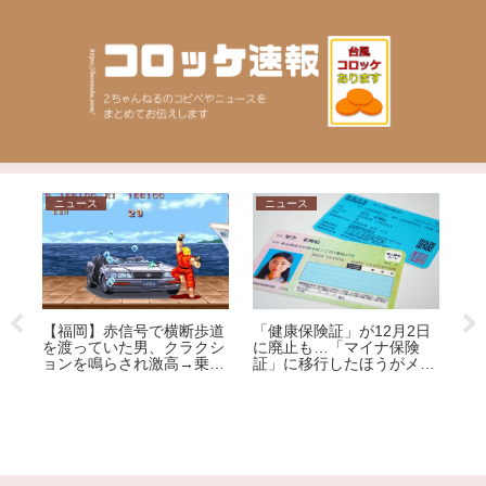
ス
ニュース
日常
】赤信号で横断歩道
「健康保険証」が12月2日
ていた男、クラクシ
に廃止も…「マイナ保険
鳴らされ激高→乗用
証」に移行したほうがメリ
【Ｘ】人気セ
りへこませたか 自
ット大!?その理由を専門家
丸亀製麺でデー
リカ人の男を現行犯
が解説
プルに苦言「く
ための店じゃな