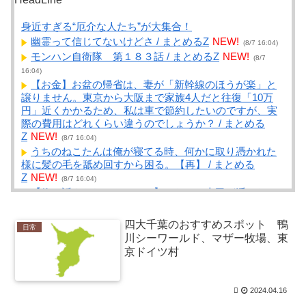
身近すぎる“厄介な人たち”が大集合！
幽霊って信じてないけどさ / まとめるZ
NEW!
(8/7 16:04)
モンハン自衛隊 第１８３話 / まとめるZ
NEW!
(8/7
16:04)
【お金】お盆の帰省は、妻が「新幹線のほうが楽」と
譲りません。東京から大阪まで家族4人だと往復「10万
円」近くかかるため、私は車で節約したいのですが、実
際の費用はどれくらい違うのでしょうか？ / まとめる
Z
NEW!
(8/7 16:04)
うちのねこたんは俺が寝てる時、何かに取り憑かれた
様に髪の毛を舐め回すから困る。【再】 / まとめる
Z
NEW!
(8/7 16:04)
【俺に訴えられても・・・】こないだ上司が浮かない
顔をしていたから、理由を聞いてみたら、ほんのりだっ
た。【再】 / まとめるZ
NEW!
(8/7 16:04)
四大千葉のおすすめスポット 鴨
日常
夫が外で子どもを作ってしまったが、相手方が「私生
川シーワールド、マザー牧場、東
児になっては困る」とお金を包んで頭を下げに来ても応
京ドイツ村
じず、晩年まで離婚に応じなかった親戚の話→「一生復
讐... / NEWまとめサイトアンテナ！
NEW!
(8/7 16:02)
最近行った神社仏閣 / NEWまとめサイトアンテナ！
2024.04.16
NEW!
(8/7 16:02)