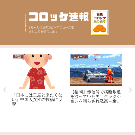
問題
ニュース
芸
【爆
【福岡】赤信号で横断歩道
「日本には二度と来たくな
ME
を渡っていた男、クラクシ
い」中国人女性の投稿に反
のデ
れ
ョンを鳴らされ激高→乗用
響
る大
車を殴りへこませたか 自
ｗｗ
称アメリカ人の男を現行犯
逮捕