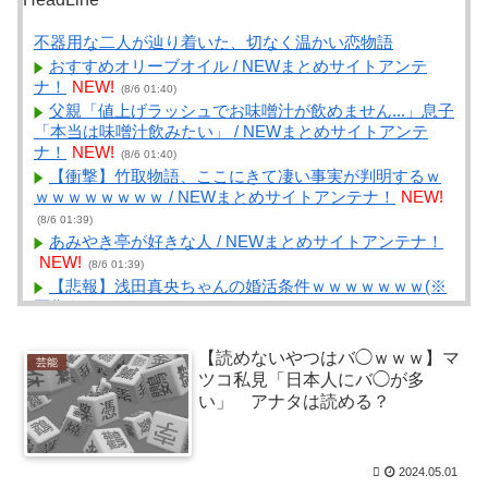
不器用な二人が辿り着いた、切なく温かい恋物語
おすすめオリーブオイル / NEWまとめサイトアンテ
ナ！
NEW!
(8/6 01:40)
父親「値上げラッシュでお味噌汁が飲めません...」息子
「本当は味噌汁飲みたい」 / NEWまとめサイトアンテ
ナ！
NEW!
(8/6 01:40)
【衝撃】竹取物語、ここにきて凄い事実が判明するｗ
ｗｗｗｗｗｗｗｗ / NEWまとめサイトアンテナ！
NEW!
(8/6 01:39)
あみやき亭が好きな人 / NEWまとめサイトアンテナ！
NEW!
(8/6 01:39)
【悲報】浅田真央ちゃんの婚活条件ｗｗｗｗｗｗｗ(※
画像あり) / NEWまとめサイトアンテナ！
NEW!
(8/6
01:35)
ウォシュレットって母親から「汚い」って言われて人
【読めないやつはバ◯ｗｗｗ】マ
芸能
生で一度も使ってなかった… / VIP・ネタ・オールジャン
ツコ私見「日本人にバ◯が多
ル – New World Antenna
NEW!
(8/6 01:27)
い」 アナタは読める？
宿題の進み確認したりがなければ夏休みもう少し気楽
でいられるのになぁ / まとめるZ
NEW!
(8/6 01:05)
【R-18】やる夫のハーレム大王国【即興・たまに安
2024.05.01
価】 第４３８話 / まとめるZ
NEW!
(8/6 01:05)