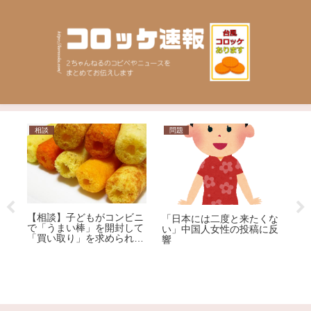
問題
ニュース
ンビニ
「日本には二度と来たくな
封して
い」中国人女性の投稿に反
【社会】"松本騒動より悪
られま
響
質" 元女優、ろくなもんじ
小さな
ゃないNによる薬物漬けレ
す。ど
イプ告発
なけれ
う