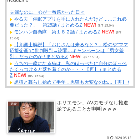
夫婦なのに、心が一番遠かった日々
やる夫「催眠アプリを手に入れたんだけど……これ必
要だった？」 第29話 / まとめるZ
NEW!
(8/7 15:04)
モンハン自衛隊 第１８２話 / まとめるZ
NEW!
(8/7
15:04)
【弁護士解説】「おじさんは来るなと？」松のや“ママ
応援企画”に批判殺到→謝罪…キャンペーンは「男女差
別」だったのか / まとめるZ
NEW!
(8/7 15:04)
うちの一歳になる猫は、私のほっぺたに自分のほっぺ
たくっつけると落ち着くのか・・・【再】 / まとめる
Z
NEW!
(8/7 15:04)
黒猫と暮らし始めて半年，黒猫も大変なのね…【再】 /
まとめるZ
NEW!
(8/7 15:04)
【悲報】ワイのトッモドパガキすぎるｗｗｗ / NEWま
とめサイトアンテナ！
NEW!
(8/7 15:03)
ホリエモン、AVのモザなし推進
芸能
【動画】公園の水飲み場で前屈みで水を飲む女子、危
派であることが判明ｗｗｗ
うく乳が見えてしまう / NEWまとめサイトアンテナ！
NEW!
(8/7 15:01)
【悲報】仙台育英のマネージャー、首をひねっただけ
でなぜかウインクしたことにされてしまう / NEWまとめ
サイトアンテナ！
NEW!
2024.05.12
(8/7 15:00)