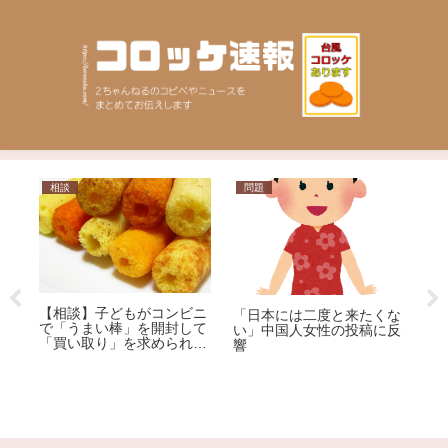
相談
問題
ニ
だ
【相談】子どもがコンビニ
「日本には二度と来たくな
で「うまい棒」を開封して
い」中国人女性の投稿に反
【
「買い取り」を求められま
響
質
した。1本12円で、小さな
ゃ
子どもがしたことです。ど
イ
うしても「弁償」しなけれ
ばいけないのでしょう
か…？