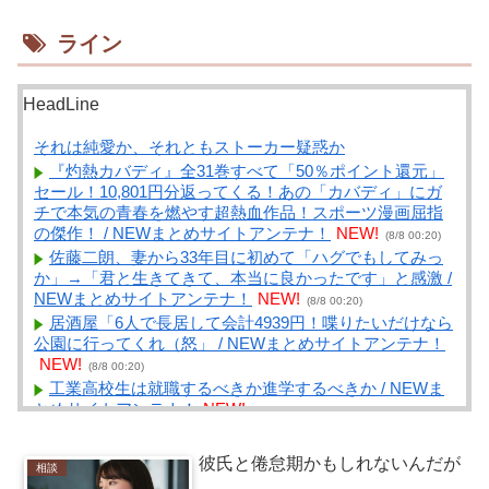
ライン
HeadLine
それは純愛か、それともストーカー疑惑か
『灼熱カバディ』全31巻すべて「50％ポイント還元」
セール！10,801円分返ってくる！あの「カバディ」にガ
チで本気の青春を燃やす超熱血作品！スポーツ漫画屈指
の傑作！ / NEWまとめサイトアンテナ！
NEW!
(8/8 00:20)
佐藤二朗、妻から33年目に初めて「ハグでもしてみっ
か」→「君と生きてきて、本当に良かったです」と感激 /
NEWまとめサイトアンテナ！
NEW!
(8/8 00:20)
居酒屋「6人で長居して会計4939円！喋りたいだけなら
公園に行ってくれ（怒」 / NEWまとめサイトアンテナ！
NEW!
(8/8 00:20)
工業高校生は就職するべきか進学するべきか / NEWま
とめサイトアンテナ！
NEW!
(8/8 00:18)
【イカ天】平成のバンドブームを語ろう！！ / NEWま
とめサイトアンテナ！
NEW!
(8/8 00:15)
彼氏と倦怠期かもしれないんだが
相談
やる夫は供給源になるようです もこっち編 その７ /