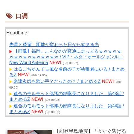
口調
HeadLine
先輩と後輩、距離が変わった日から始まる恋
【画像】福岡、こんなのが普通に走ってるｗｗｗｗｗ
ｗｗｗｗｗｗｗｗｗｗｗ / VIP・ネタ・オールジャンル –
New World Antenna
NEW!
(8/6 09:27)
はるこちゃんて古風な名前の子が幼稚園にいる / まとめ
るZ
NEW!
(8/6 09:05)
米津玄師も歌い手？だったの？ / まとめるZ
NEW!
(8/6
09:05)
連合のモルモット部隊の部隊長になりました 第43話 /
まとめるZ
NEW!
(8/6 09:05)
連合のモルモット部隊の部隊長になりました 第44話 /
まとめるZ
NEW!
(8/6 09:05)
『らぶぽーしょんめーかー』 エピローグ / まとめる
Z
NEW!
(8/6 09:05)
【Kindle】あの「GANTZ」が全巻100円 / NEWまとめサ
【能登半島地震】「今すぐ逃げる
ニュース