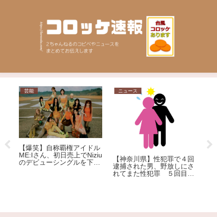
ニュース
問題
権アイドル
「日本には二度と来たく
上でNiziu
【神奈川県】性犯罪で４回
い」中国人女性の投稿に
グルを下回
逮捕された男、野放しにさ
響
ｗｗｗｗｗ
れてまた性犯罪 ５回目の
ｗｗｗｗ
逮捕