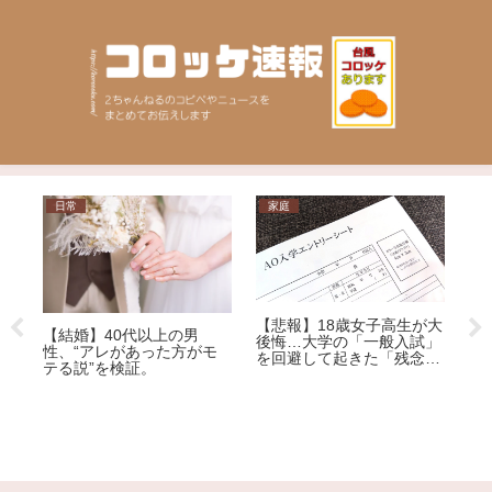
日常
家庭
ニ
【悲報】18歳女子高生が大
れ
【結婚】40代以上の男
【訃
後悔…大学の「一般入試」
性、“アレがあった方がモ
（1
を回避して起きた「残念す
テる説”を検証。
（3
ぎる悲劇」
死亡