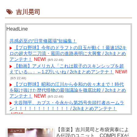
吉川晃司
HeadLine
共感必至の“日常修羅場”短編集！
【プロ野球】今年のドラフトの目玉が動く！最速152キ
ロの超大型二刀流・菰田の進路表明に大興奮 / 2chまとめ
アンテナ！
NEW!
(8/5 22:48)
【動画】アメリカ人「これは親子のスキンシップを超
えている…」←1.2万いいね / 2chまとめアンテナ！
NEW!
(8/5 22:48)
【プロ野球】昭和の江川から令和の佐々木まで！時代
を駆け抜けた歴代怪物の最強議論を徹底比較 / 2chまとめ
アンテナ！
NEW!
(8/5 22:48)
大谷翔平、カブス・今永から第25号先頭打者ホームラ
ン！！！！！！！！！！！！ / 2chまとめアンテナ！
NEW!
(8/5 22:48)
スクワットは本当に効果あるの？ / NEWまとめサイト
アンテナ！
NEW!
(8/5 22:41)
【音楽】吉川晃司と布袋寅泰によ
ニュース
【悲報】公立中学校の闇、可視化される
る伝説のユニット、COMPLEXが