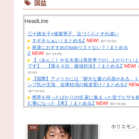
国益
HeadLine
三十路女子×後輩男子、近づく心とすれ違い
ネギきらぁい / まとめるZ
NEW!
(8/7 03:05)
発達におすすめのtodoリストない？ / まとめる
Z
NEW!
(8/7 03:05)
【｛あんこ｝やる夫達は異世界でのし上がりたいよ
です】 【第６４話：最強対決】 / まとめるZ
NEW!
(
03:04)
【国際】アメリカには「膨大な量の兵器がある」ト
ンプ氏が主張 在庫枯渇の報道受け / まとめるZ
NEW
(8/7 03:04)
携帯を持ったばかりの頃 家に集まった皆でピザを
む事になった【再】 / まとめるZ
NEW!
(8/7 03:04)
ニューバランスはダサい！onは時代遅れ！サロモ
買え！って言われたから買ったんやが / NEWまとめ
イトアンテナ！
NEW!
(8/7 02:41)
ホリエモン
芸能
【画像】美人ママ、息子との入浴中の画像が流出し
結果・・・ / NEWまとめサイトアンテナ！
NEW!
(8/7