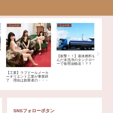
ニュース
ニュース
相談
【画像】
【衝撃！！】液体燃料を運
抜きで反
逮捕された保育士が美人だ
んだ未洗浄のタンクローリ
と話題にｗｗｗｗｗｗ
ーで食用油輸送！？？
SNSフォローボタン