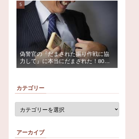
荒れ
偽警官の『だまされた振り作戦に協
力して』に本当にだまされた！80代
女性1200万円被害
カテゴリー
アーカイブ