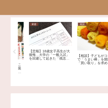
相談
芸能
子高生が大
【爆笑】自称覇権アイド
般入試」
【相談】子どもがコンビニ
ME:Iさん、初日売上でNizi
「残念す
で「うまい棒」を開封して
のデビューシングルを下
「買い取り」を求められま
る大爆死ｗｗｗｗｗｗｗ
した。1本12円で、小さな
ｗｗｗｗｗｗｗｗｗｗｗ
子どもがしたことです。ど
うしても「弁償」しなけれ
ばいけないのでしょう
か…？