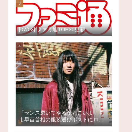
[07/02] ファミ通TOP30更新
「センス磨いてやるからこいよ」高
市早苗首相の服装選びポストにロッ
クミュージシャンが激怒、ネット大