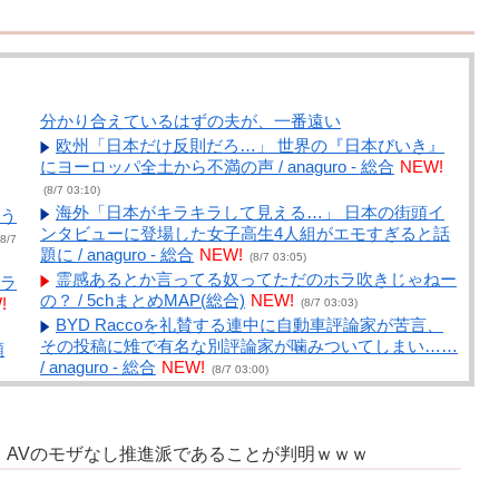
分かり合えているはずの夫が、一番遠い
欧州「日本だけ反則だろ…」 世界の『日本びいき』
にヨーロッパ全土から不満の声 / anaguro - 総合
NEW!
(8/7 03:10)
海外「日本がキラキラして見える…」 日本の街頭イ
う
ンタビューに登場した女子高生4人組がエモすぎると話
8/7
題に / anaguro - 総合
NEW!
(8/7 03:05)
霊感あるとか言ってる奴ってただのホラ吹きじゃねー
ラ
の？ / 5chまとめMAP(総合)
NEW!
!
(8/7 03:03)
BYD Raccoを礼賛する連中に自動車評論家が苦言、
その投稿に雉で有名な別評論家が噛みついてしまい……
頼
/ anaguro - 総合
NEW!
(8/7 03:00)
【悲報】週刊少年ジャンプ、発行部数100万部割れ /
ンを
5chまとめMAP(総合)
NEW!
サ
(8/7 02:47)
韓国人「今海外で韓国2002W杯ベスト4も怪しいと言
、AVのモザなし推進派であることが判明ｗｗｗ
われてるよ！性接待がバレちゃったからね」 / 5chまと
た
めMAP(総合)
NEW!
(8/7 02:41)