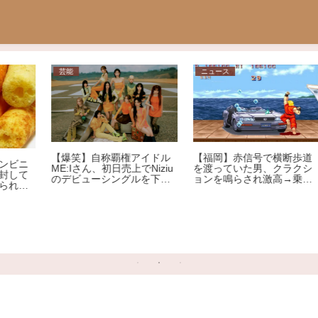
ニュース
ニュース
ル
【福岡】赤信号で横断歩道
u
を渡っていた男、クラクシ
回
ョンを鳴らされ激高→乗用
ｗ
車を殴りへこませたか 自
称アメリカ人の男を現行犯
【工業】ラブドールメーカ
逮捕
ーオリエント工業が事業終
了 理由は創業者の・・・