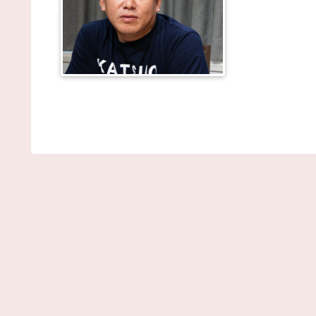
02:41)
【画像】芋系女子大生「え～！？ 私と付き合いた
い？ 私脱いだらこんなんだけどいいの…？????」 /
NEWまとめサイトアンテナ！
NEW!
(8/7 02:40)
【悲報】 名探偵プリキュアさん、前作から売上を1
億円も落としてしまう / NEWまとめサイトアンテナ
NEW!
(8/7 02:39)
人の雰囲気や見た目から生まれた季節わかる？ /
NEWまとめサイトアンテナ！
NEW!
(8/7 02:39)
「公立に行ったら笑われる」5歳から受験漬け。高
まで公立の39歳夫が見た妻の「ある豹変」とは【専
家助言】 / VIP・ネタ・オールジャンル – New World
Antenna
NEW!
(8/7 02:27)
【画像】本田望結の妹、本田望結より実ってしまう 
2chまとめアンテナ！
NEW!
(8/6 21:54)
【朗報】阪神の新外国人D.ガルシアさんOPS.966の
wRC+188wwwwwwwwwwwwwwwwwwwwwwwwww
ww / 2chまとめアンテナ！
NEW!
(8/6 21:54)
移民を過剰に問題視してる人ら一定数いるけどさ /
2chまとめアンテナ！
NEW!
(8/6 21:54)
【悲報】韓国サッカー 国際試合で審判買収(性接待
をしてた模様
wwwwwwwwwwwwwwwwwwwwwwwwwwwwwwww