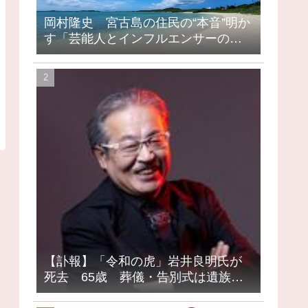
岡村隆史 宮古島の住民の“本音”明か
す「芸能人とインフルエンサーの島
になってしまったって」
【訃報】「令和の虎」岩井良明氏が
死去 65歳 葬儀・告別式は遺族の
意向で密葬