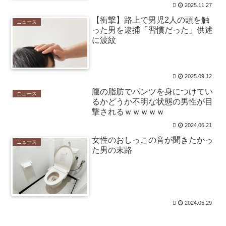
お茶入れたりコピー取るだけの仕事したい窓際族とか
2025.11.27
も憧れる / まとめるZ
NEW!
(8/7 04:05)
【衝撃】路上で男児2人の頭を触
ニュース
【｛あんこ｝やる夫達は異世界でのし上がりたいよう
った男を逮捕「習慣だった」供述
です】 【第６５話：勝てばよかろうなのだぁ！！】 /
に波紋
まとめるZ
NEW!
(8/7 04:05)
【芸能】愛煙家・岸谷蘭丸「喫煙者の権利がマジで侵
害されてる」と私見 「いくら税金を我々が払ってるん
だと」 / まとめるZ
NEW!
2025.09.12
(8/7 04:05)
うちの猫、ほとんど鳴かないんだよな。 ○か月に一回
腹の脂肪でパンツを身につけてい
ニュース
くらいかな【再】 / まとめるZ
NEW!
(8/7 04:05)
るかどうか不明な状態の男性が目
【画像】本田望結の妹、本田望結より実ってしまう /
撃されるｗｗｗｗｗ
2chまとめアンテナ！
(8/6 21:54)
2024.06.21
【朗報】阪神の新外国人D.ガルシアさんOPS.966の
wRC+188wwwwwwwwwwwwwwwwwwwwwwwwwwwww
女性のおしっこの音が聞きたかっ
ニュース
w / 2chまとめアンテナ！
た男の末路
(8/6 21:54)
移民を過剰に問題視してる人ら一定数いるけどさ / 2ch
まとめアンテナ！
(8/6 21:54)
【悲報】韓国サッカー 国際試合で審判買収(性接待)を
してた模様
wwwwwwwwwwwwwwwwwwwwwwwwwwwwwwwwwww
2024.05.29
wwwwwwwwwwwwww / 2chまとめアンテナ！
(8/6 21:54)
36歳の彼女と結婚したいのに、家族が猛反対。家族か