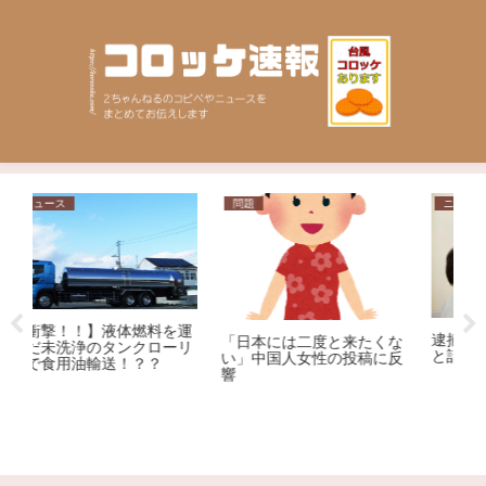
問題
ニュース
料を運
逮捕された保育士が美人だ
「日本には二度と来たくな
ローリ
と話題にｗｗｗｗｗｗ
い」中国人女性の投稿に反
？
響