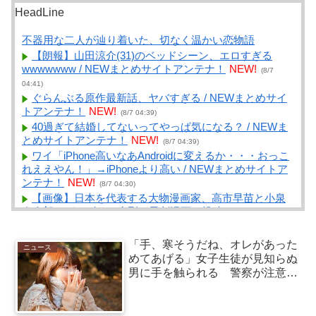
HeadLine
不器用な二人が辿り着いた、切なく温かい恋物語
【朗報】山田涼介(31)のベッドシーン、エロすぎる
wwwwwww / NEWまとめサイトアンテナ！
NEW!
(8/7
04:41)
ぐらんぶる原作最新話、ヤバすぎる / NEWまとめサイ
トアンテナ！
NEW!
(8/7 04:39)
40過ぎて結婚してないってやっぱ気になる？ / NEWま
とめサイトアンテナ！
NEW!
(8/7 04:39)
ワイ「iPhone高いなあAndroidに変えるか・・・おっこ
れええやん！」→iPhoneより高い / NEWまとめサイトア
ンテナ！
NEW!
(8/7 04:30)
【画像】日本を代表する大物漫画家、高市早苗と小泉
進次郎にガチギレ 痛烈な風刺漫画を投稿 / NEWまとめ
サイトアンテナ！
NEW!
(8/7 04:30)
情シス「不審メールのURLはクリックするなよ！」同
「手、寒そうだね、オレがあった
ニュース
僚「ふむ、ではURLをコピーしてブラウザに貼り付け
めてあげる」女子生徒が見知らぬ
て…っと」 / VIP・ネタ・オールジャンル – New World
男に手を触られる 警察が注意を
Antenna
NEW!
(8/7 04:27)
呼びかけ
ゼット世代って今の14～30歳前後？ / まとめるZ
NEW!
(8/7 04:05)