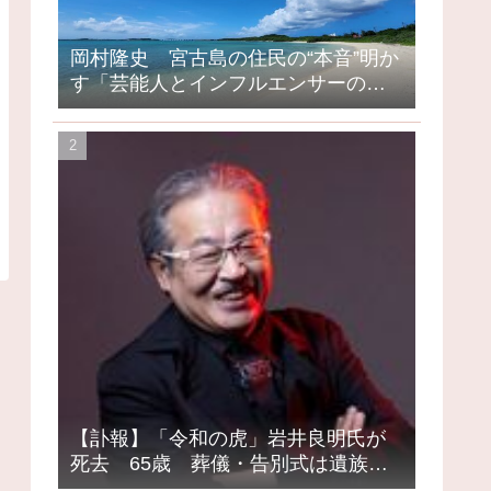
岡村隆史 宮古島の住民の“本音”明か
す「芸能人とインフルエンサーの島
になってしまったって」
【訃報】「令和の虎」岩井良明氏が
死去 65歳 葬儀・告別式は遺族の
意向で密葬