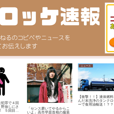
問題
ニュース
【衝撃！！】液体燃料を運
んだ未洗浄のタンクローリ
回
ーで食用油輸送！？？
さ
「センス磨いてやるからこ
の
いよ」高市早苗首相の服装