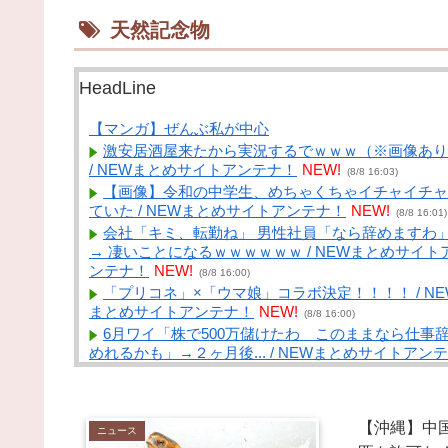
天然記念物
HeadLine
【マンガ】ぜんぶ私が中心
激安居酒屋来たから実況するでｗｗｗ（※画像あり
/ NEWまとめサイトアンテナ！
NEW!
(8/8 16:03)
【画像】令和の中学生、めちゃくちゃイチャイチャ
ていた / NEWまとめサイトアンテナ！
NEW!
(8/8 16:01)
会社「キミ、転勤ね」 男性社員「なら辞めますわ
→ 凄いことになるｗｗｗｗｗｗ / NEWまとめサイト
ンテナ！
NEW!
(8/8 16:00)
「プリコネ」×「ウマ娘」コラボ決定！！！！ / NE
まとめサイトアンテナ！
NEW!
(8/8 16:00)
6月ワイ「株で500万儲けたわ このままなら仕事
めれるかも」→２ヶ月後... / NEWまとめサイトアンテ
ナ！
NEW!
(8/8 16:00)
【動画】移民受け入れ派のパヨおば、自分の家に来
れたら全力で拒否るｗｗｗｗｗｗｗｗｗｗ / VIP・ネ
【沖縄】中
タ・オールジャンル – New World Antenna
NEW!
ニュース
(8/8