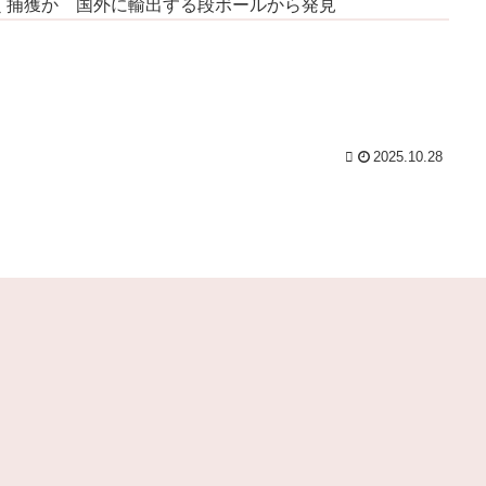
く捕獲か 国外に輸出する段ボールから発見
(8/8 15:49)
【緊急】ハロプロ新作FSK、唯一全く売れないグルー
ｗ
プが・・・ / 5chまとめMAP(総合)
NEW!
(8/8 15:33)
【政治】夫・ひろゆきに西村ゆかが“離婚”を提示「ひ
初
ろゆき＆いずみ新党（仮）」の届け出を知らされず激怒
「信頼関係が保てない状態で夫婦を続けるのは無理」 /
5chまとめMAP(総合)
NEW!
(8/8 15:31)
【ミスマガジン2027】ベスト10が「ヤンマガ」表紙
2025.10.28
に！ ファイナリスト選考へ！！ / 5chまとめMAP(総
が
合)
NEW!
(8/8 15:27)
起
【日常に潜む恐怖】部屋の壁紙をめくると・・・。 /
おまとめアンテナ
NEW!
(8/8 15:00)
て
週刊少年ジャンプ、発行部数100万部を初めて割る /
!
おまとめアンテナ
NEW!
(8/8 13:15)
予定日10日過ぎて帝王切開したら、病院のおばちゃん
も
に『楽でいいわねー切るだけで済んで』と言われ、野良
！
妊婦認定までされた話 / おまとめアンテナ
NEW!
(8/8
12:27)
服が
【セトリ】「ハロ！コン！2026」TOYOTA ARENA
!
TOKYO 8月8日昼・夜公演セットリスト / おまとめアン
テナ
NEW!
(8/8 11:39)
 加
百田夏菜子との結婚2年堂本剛、印象ガラリな姿に
「匂わせなの？」※私の本音 / おまとめアンテナ
(8/8
/