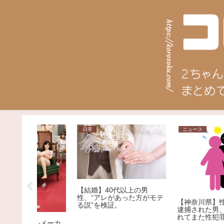
日常
ニュース
【結婚】40代以上の男
性、“アレがあった方がモテ
【神奈川県】性犯罪で４
る説”を検証。
逮捕された男、野放しに
れてまた性犯罪 ５回目
ルメーカ