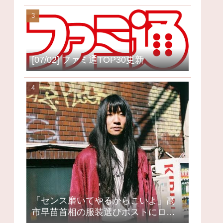
[07/02] ファミ通TOP30更新
「センス磨いてやるからこいよ」高
市早苗首相の服装選びポストにロッ