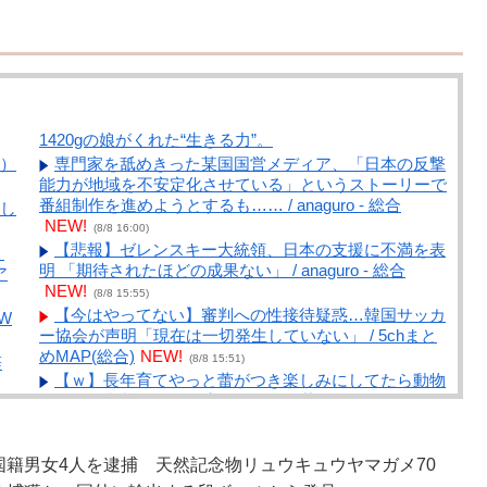
1420gの娘がくれた“生きる力”。
）
専門家を舐めきった某国国営メディア、「日本の反撃
能力が地域を不安定化させている」というストーリーで
番組制作を進めようとするも…… / anaguro - 総合
し
NEW!
(8/8 16:00)
【悲報】ゼレンスキー大統領、日本の支援に不満を表
」
明 「期待されたほどの成果ない」 / anaguro - 総合
ア
NEW!
(8/8 15:55)
【今はやってない】審判への性接待疑惑…韓国サッカ
W
ー協会が声明「現在は一切発生していない」 / 5chまと
めMAP(総合)
NEW!
(8/8 15:51)
辞
【ｗ】長年育てやっと蕾がつき楽しみにしてたら動物
の死肉に擬態（外観・腐肉臭）する花が！ / anaguro -
総合
NEW!
(8/8 15:50)
ら
アニメ業界「助けて！原作が枯渇してるの！」←いや
国籍男女4人を逮捕 天然記念物リュウキュウヤマガメ70
既存作品の2期やったら良いよね？ / 5chまとめMAP(総
合)
NEW!