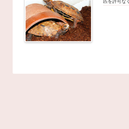
匹を許可な
15:27)
おっさんになってから始めるべき趣味Tier表作った
ｗｗ / まとめるZ
NEW!
(8/8 15:05)
新人ワイ「ボーナスが入ってまとまった金を人生で
めて手に入れたンゴ！・・・せや！ｗ」 / まとめる
Z
NEW!
(8/8 15:05)
モンハン自衛隊 第１８５話 / まとめるZ
NEW!
(8/8
15:05)
【社会】「撃たれても撃っちゃイカン」警視庁OB
明かす拳銃使用の葛藤…河内長野「2発で射殺」なぜ
きた？ / まとめるZ
NEW!
(8/8 15:05)
うちの猫がなんか要求する時。２本足で立ち上がっ
下僕の肩に両手をかけ・・・【再】 / まとめるZ
NEW
(8/8 15:05)
【画像】障害持ち社長「金さえあれば男はいくらで
モテるという事を証明してる」 / 2chまとめアンテナ
NEW!
(8/8 14:29)
【画像】QカップJDさん、お〇ぱいデカ過ぎて制
パツパツになってしまう / 2chまとめアンテナ！
NEW
(8/8 14:29)
【阪神対中日18回戦】8（遊） 熊谷 敬宥 8（捕）
藤 匠馬 / 2chまとめアンテナ！
NEW!
(8/8 14:29)
【悲報】岡本和真さん、吉田正尚にOPSを抜かれる 