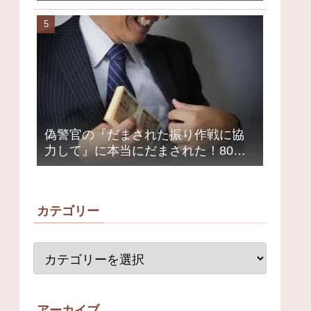
クミュージシャンが激怒、ネット大
荒れ
偽警官の『だまされた振り作戦に協
力して』に本当にだまされた！80代
女性1200万円被害
カテゴリー
アーカイブ