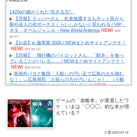
1420gの娘がくれた“生きる力”。
【悲報】ラッパーさん、札束披露するもネット民から
新社会人の初ボーナスくらいしかないと笑われる / VIP・
ネタ・オールジャンル – New World Antenna
NEW!
(8/8
06:27)
【お盆】in 義実家 2026 / NEWまとめサイトアンテナ！
NEW!
(8/8 06:22)
【悲報】 飛行機のパイロットさん、「駅弁」を食べ
ていることがバレる…… / NEWまとめサイトアンテナ！
NEW!
(8/8 06:20)
基地外パヨク集団「人殺しの汚い足で広島の土を踏む
な！」→広島県民「お前らの方が汚いんじゃ！」（※動
画あり） / NEWまとめサイトアンテナ！
NEW!
(8/8 06:20)
ログイン手続きがしんどい / NEWまとめサイトアンテ
ナ！
NEW!
(8/8 06:18)
ゲームの「攻略本」が衰退したワ
ゲーム
「子どもにとっては私しか母親がいない」持田香織が
ケ いまは「◯◯◯」的な本が増
語る、ELTデビュー30周年と“歌手”よりも大切にしたかっ
えている？
た時間 / NEWまとめサイトアンテナ！
NEW!
(8/8 06:07)
早速鶏ももを冷凍 / まとめるZ
NEW!
(8/8 06:04)
8月末に健康診断だけど胃カメラやるの嫌だわ / まとめ
2024.07.14
るZ
NEW!
(8/8 06:04)