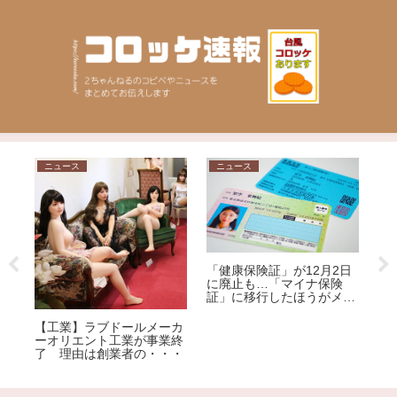
ニュース
ニュース
問題
「健康保険証」が12月2日
に廃止も…「マイナ保険
証」に移行したほうがメリ
「セ
ット大!?その理由を専門家
いよ
が解説
【工業】ラブドールメーカ
選び
ーオリエント工業が事業終
ジシ
了 理由は創業者の・・・
荒れ