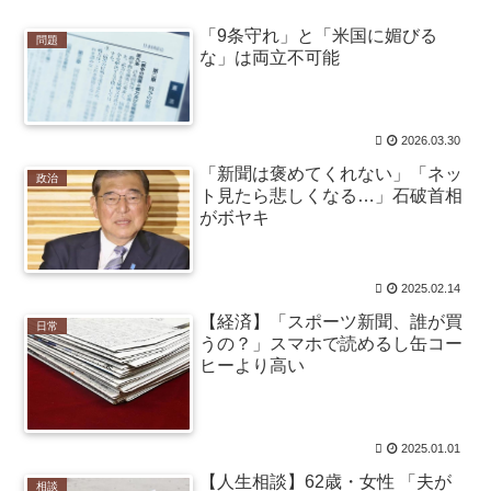
たんやが / NEWまとめサイトアンテナ！
NEW!
(8/6 14:30)
日本酒とかいう美味すぎる酒 / VIP・ネタ・オールジャ
「9条守れ」と「米国に媚びる
問題
ンル – New World Antenna
NEW!
(8/6 14:27)
な」は両立不可能
コメリとかいうホームセンター / まとめるZ
NEW!
(8/6
14:05)
バイク乗りワイ、バイク降りる事を決意する / まとめる
Z
NEW!
2026.03.30
(8/6 14:05)
TOKIO～光を求めて～ 二部 第１１５話 / まとめる
「新聞は褒めてくれない」「ネッ
政治
Z
NEW!
(8/6 14:05)
ト見たら悲しくなる…」石破首相
【国際】韓国在住の日本人女性インフルエンサー ラ
がボヤキ
イブ配信中に自殺 / まとめるZ
NEW!
(8/6 14:05)
猫の集会が見たいです・・・・【再】 / まとめる
Z
NEW!
(8/6 14:04)
2025.02.14
【阪神】暗黒期を知らない新世代の若虎ファン！黄金
期しか知らない現代のファン事情と驚きのリアル / 2chま
【経済】「スポーツ新聞、誰が買
日常
とめアンテナ！
NEW!
うの？」スマホで読めるし缶コー
(8/6 11:47)
後藤真希(15)に告白されたらどうする？画像 / 2chまと
ヒーより高い
めアンテナ！
NEW!
(8/6 11:47)
【プロ野球】強すぎるソフトバンクの一人勝ち？パリ
ーグファンが語る毎年のペナントレースのリアルな本音 /
2chまとめアンテナ！
NEW!
2025.01.01
(8/6 11:47)
【悲報】お弁当屋さん、消費税が下がっても値段据え
【人生相談】62歳・女性 「夫が
相談