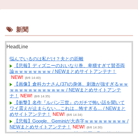
新聞
HeadLine
悩んでいるのは私だけ？夫との距離
【悲報】ディズニーのおいなり巻、卑猥すぎて賛否両
論ｗｗｗｗｗｗｗｗ / NEWまとめサイトアンテナ！
NEW!
(8/6 14:40)
【画像】倉科カナさん(37)の身体、刺激が強すぎるｗｗ
ｗｗｗｗｗｗｗｗｗｗｗｗ / NEWまとめサイトアンテ
ナ！
NEW!
(8/6 14:35)
【衝撃】名作『ルパン三世』のガチで怖い話を聞いて
ワイ震えが止まらない…これは…怖すぎる… / NEWまと
めサイトアンテナ！
NEW!
(8/6 14:34)
【悲報】Google、Geminiが大赤字ｗｗｗｗｗｗｗｗｗ /
NEWまとめサイトアンテナ！
NEW!
(8/6 14:30)
【画像】ヨッメがエアコンに謎の装置を取り付け始め