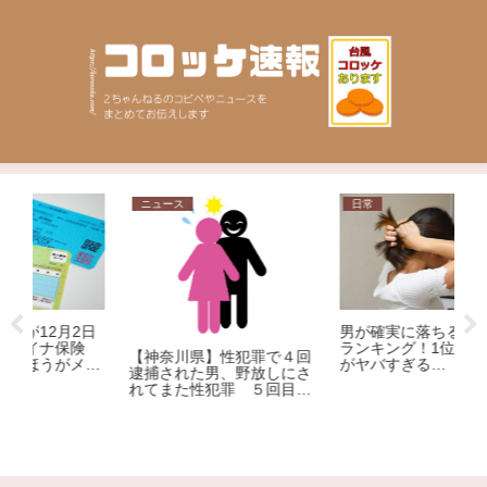
日常
相談
【画像】この意見、
男が確実に落ちる女の仕草
抜きで反論できる？
ランキング！1位の破壊力
】性犯罪で４回
がヤバすぎる…
男、野放しにさ
犯罪 ５回目の