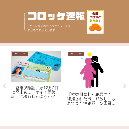
ニュース
ニュース
問
「健康保険証」が12月2日
「
モ
に廃止も…「マイナ保険
【神奈川県】性犯罪で４回
い
証」に移行したほうがメリ
逮捕された男、野放しにさ
響
ット大!?その理由を専門家
れてまた性犯罪 ５回目の
が解説
逮捕