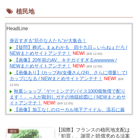
植民地
HeadLine
身近すぎる“厄介な人たち”が大集合！
【疑問】葬式←まぁわかる 四十九日←いらねぇだろ /
NEWまとめサイトアンテナ！
NEW!
(8/8 12:00)
【画像】20年前のAV、キチガイすぎるwwwwww /
NEWまとめサイトアンテナ！
NEW!
(8/8 12:00)
【画像あり】IカップAV女優さん(24)、さらに増量してI
カップになる / NEWまとめサイトアンテナ！
NEW!
(8/8
12:00)
秋葉ショップ「ゲーミングデバイス1000個無償で配り
ます！」→人が殺到しガチの地獄絵図に / NEWまとめサ
イトアンテナ！
NEW!
(8/8 12:00)
【画像】加工なしのローカル地下アイドル、流石に厳
しいwwwwww / NEWまとめサイトアンテナ！
NEW!
(8/8
12:00)
巨人へ移籍した田中マーと則本が共に二軍で汗を流す
【国際】フランスの植民地支配は
政治
日々！ベテランコンビを待ち受けるプロ野球の非情な現
「犯罪」、謝罪と賠償求める法案