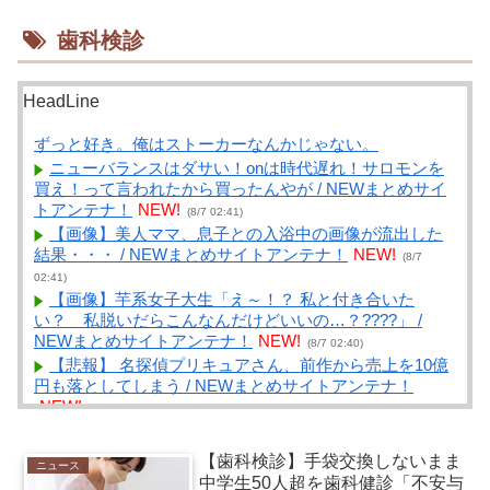
歯科検診
HeadLine
ずっと好き。俺はストーカーなんかじゃない。
ニューバランスはダサい！onは時代遅れ！サロモンを
買え！って言われたから買ったんやが / NEWまとめサイ
トアンテナ！
NEW!
(8/7 02:41)
【画像】美人ママ、息子との入浴中の画像が流出した
結果・・・ / NEWまとめサイトアンテナ！
NEW!
(8/7
02:41)
【画像】芋系女子大生「え～！？ 私と付き合いた
い？ 私脱いだらこんなんだけどいいの…？????」 /
NEWまとめサイトアンテナ！
NEW!
(8/7 02:40)
【悲報】 名探偵プリキュアさん、前作から売上を10億
円も落としてしまう / NEWまとめサイトアンテナ！
NEW!
(8/7 02:39)
人の雰囲気や見た目から生まれた季節わかる？ / NEW
まとめサイトアンテナ！
NEW!
(8/7 02:39)
【歯科検診】手袋交換しないまま
ニュース
「公立に行ったら笑われる」5歳から受験漬け。高校ま
中学生50人超を歯科健診「不安与