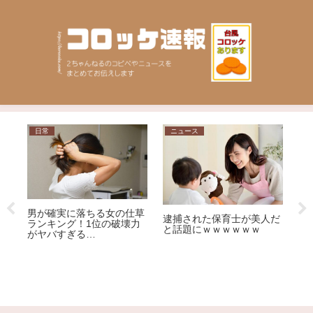
日常
ニュース
問
ル
男が確実に落ちる女の仕草
逮捕された保育士が美人だ
iu
ランキング！1位の破壊力
と話題にｗｗｗｗｗｗ
回
がヤバすぎる…
「
ｗ
い
選
ジ
荒