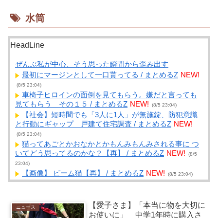
水筒
HeadLine
ぜんぶ私が中心、そう思った瞬間から歪み出す
最初にマージンとして一口貰ってる / まとめるZ
NEW!
(8/5 23:04)
車椅子ヒロインの面倒を見てもらう。嫌だと言っても
見てもらう その１５ / まとめるZ
NEW!
(8/5 23:04)
【社会】短時間でも「3人に1人」が無施錠、防犯意識
と行動にギャップ 戸建て住宅調査 / まとめるZ
NEW!
(8/5 23:04)
猫ってあごとかおなかとかもんみもんみされる事に つ
いてどう思ってるのかな？【再】 / まとめるZ
NEW!
(8/5
23:04)
【画像】 ビーム猫【再】 / まとめるZ
NEW!
(8/5 23:04)
【プロ野球】今年のドラフトの目玉が動く！最速152キ
ロの超大型二刀流・菰田の進路表明に大興奮 / 2chまとめ
アンテナ！
NEW!
(8/5 22:48)
【愛子さま】「本当に物を大切に
ニュース
【動画】アメリカ人「これは親子のスキンシップを超
お使いに」 中学1年時に購入さ