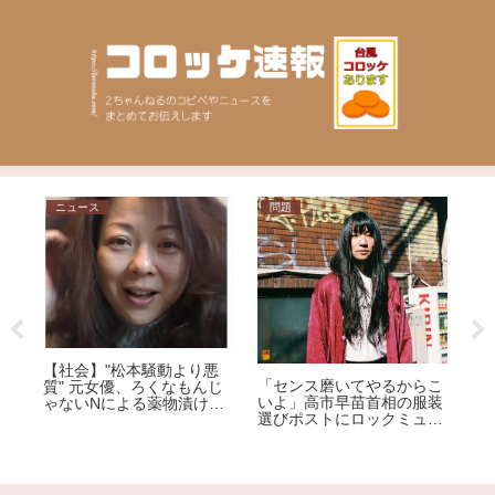
ニュース
問題
ニ
「健
に廃
回
【社会】"松本騒動より悪
証」
さ
「センス磨いてやるからこ
質" 元女優、ろくなもんじ
ット
の
いよ」高市早苗首相の服装
ゃないNによる薬物漬けレ
が解
選びポストにロックミュー
イプ告発
ジシャンが激怒、ネット大
荒れ