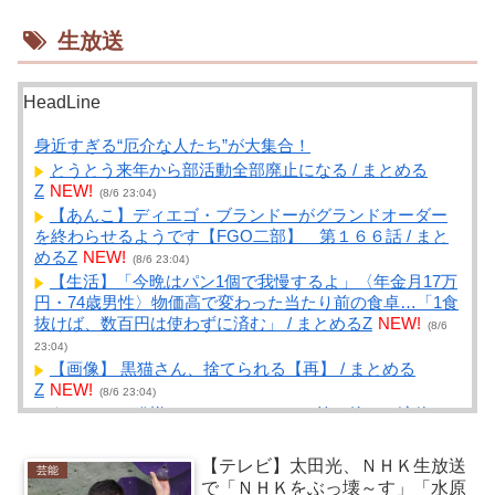
生放送
HeadLine
身近すぎる“厄介な人たち”が大集合！
とうとう来年から部活動全部廃止になる / まとめる
Z
NEW!
(8/6 23:04)
【あんこ】ディエゴ・ブランドーがグランドオーダー
を終わらせるようです【FGO二部】 第１６６話 / まと
めるZ
NEW!
(8/6 23:04)
【生活】「今晩はパン1個で我慢するよ」〈年金月17万
円・74歳男性〉物価高で変わった当たり前の食卓…「1食
抜けば、数百円は使わずに済む」 / まとめるZ
NEW!
(8/6
23:04)
【画像】 黒猫さん、捨てられる【再】 / まとめる
Z
NEW!
(8/6 23:04)
うちとこの猫様、フロントライン（首の後ろに液体の
薬たらすタイプ）すると、もの凄く機嫌が悪くなるので
すが、皆さんのところの猫様は如何ですか？【再】 / ま
【テレビ】太田光、ＮＨＫ生放送
芸能
とめるZ
NEW!
(8/6 23:04)
で「ＮＨＫをぶっ壊～す」「水原