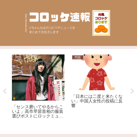
問題
問題
ニュ
「日本には二度と来たくな
【神
い」中国人女性の投稿に反
逮捕
響
「センス磨いてやるからこ
れて
いよ」高市早苗首相の服装
逮捕
選びポストにロックミュー
ジシャンが激怒、ネット大
荒れ