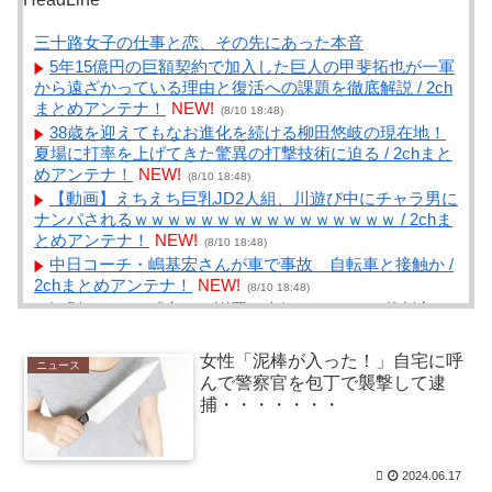
三十路女子の仕事と恋、その先にあった本音
5年15億円の巨額契約で加入した巨人の甲斐拓也が一軍
から遠ざかっている理由と復活への課題を徹底解説 / 2ch
まとめアンテナ！
NEW!
(8/10 18:48)
38歳を迎えてもなお進化を続ける柳田悠岐の現在地！
夏場に打率を上げてきた驚異の打撃技術に迫る / 2chまと
めアンテナ！
NEW!
(8/10 18:48)
【動画】えちえち巨乳JD2人組、川遊び中にチャラ男に
ナンパされるｗｗｗｗｗｗｗｗｗｗｗｗｗｗｗｗ / 2chま
とめアンテナ！
NEW!
(8/10 18:48)
中日コーチ・嶋基宏さんが車で事故 自転車と接触か /
2chまとめアンテナ！
NEW!
(8/10 18:48)
江別リンチ犯「立って謝罪は本気じゃない」 裁判官
「裁判で土下座してないキミは本気じゃないな」 / VIP・
ネタ・オールジャンル – New World Antenna
NEW!
(8/10
女性「泥棒が入った！」自宅に呼
ニュース
18:27)
んで警察官を包丁で襲撃して逮
【16日頃から日本列島がほぼ真っ赤・・・気象庁が高
捕・・・・・・・
温に関する早期天候情報発表】「この時期としては10年
に1度程度しか起きないような著しい高温に」 / まとめる
Z
NEW!
(8/10 18:03)
2024.06.17
善意で頂けるものに対して一般的な飲み物なら問題な