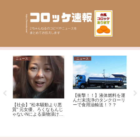
ニュース
日常
【衝撃！！】液体燃料を運
んだ未洗浄のタンクローリ
松本騒動より悪
ーで食用油輸送！？？
【Ｘ】人気セクシ
、ろくなもんじ
丸亀製麺でデートす
よる薬物漬けレ
プルに苦言「くっち
ための店じゃないん