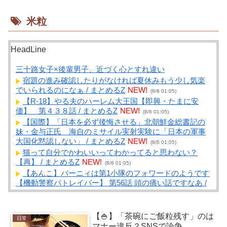
米粒
HeadLine
三十路女子×後輩男子、近づく心とすれ違い
宿題の進み確認したりがなければ夏休みもう少し気楽
でいられるのになぁ / まとめるZ
NEW!
(8/6 01:05)
【R-18】やる夫のハーレム大王国【即興・たまに安
価】 第４３８話 / まとめるZ
NEW!
(8/6 01:05)
【国際】「日本を必ず後悔させる」北朝鮮金総書記の
妹・金与正氏 海自のミサイル実射実験に「日本の軍事
大国化黙認しない」 / まとめるZ
NEW!
(8/6 01:05)
猫って自分でかわいいってわかってると思わない？
【再】 / まとめるZ
NEW!
(8/6 01:05)
【あんこ】バーニィは第1小隊のフォワードのようです
【機動警察パトレイバー】 第56話 頭の痛い話ですなあ /
まとめるZ
NEW!
(8/6 01:05)
【画像】覇権漫画ワンピースの主人公モンキー・D・ル
フィさん、変わり果てた姿で発見される・・・ / NEWま
【🍚】「茶碗にご飯粒残す」のは
日常
とめサイトアンテナ！
NEW!
(8/6 01:01)
マナー違反？SNSで論争