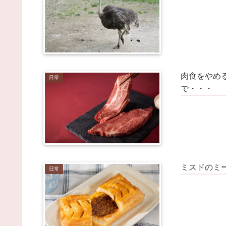
(8/7 03:40)
【洋画】出演者を2名だけ挙げて何の映画が当てる
ピ / NEWまとめサイトアンテナ！
NEW!
(8/7 03:39)
【悲報】イオン、大行列ができる…一体何が起きて
んだ？ｗｗｗｗ / NEWまとめサイトアンテナ！
NEW
(8/7 03:35)
【画像あり】大食いしまくったフードファイターの
遺症、ついに明かされ始める････！！ / NEWまとめ
肉食をやめ
日常
イトアンテナ！
NEW!
(8/7 03:35)
で・・・
陰謀論者と話せるようになるキーワード辞典つくろ
→ / VIP・ネタ・オールジャンル – New World
Antenna
NEW!
(8/7 03:27)
【画像】本田望結の妹、本田望結より実ってしまう 
2chまとめアンテナ！
(8/6 21:54)
【朗報】阪神の新外国人D.ガルシアさんOPS.966の
wRC+188wwwwwwwwwwwwwwwwwwwwwwwwww
ww / 2chまとめアンテナ！
ミスドのミ
(8/6 21:54)
日常
移民を過剰に問題視してる人ら一定数いるけどさ /
2chまとめアンテナ！
(8/6 21:54)
【悲報】韓国サッカー 国際試合で審判買収(性接待
をしてた模様
wwwwwwwwwwwwwwwwwwwwwwwwwwwwwwww
wwwwwwwwwwwwwww / 2chまとめアンテナ！