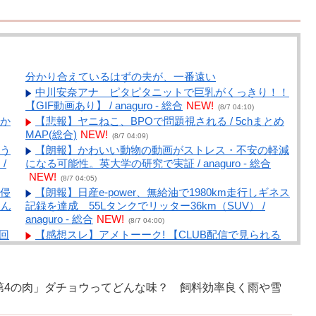
分かり合えているはずの夫が、一番遠い
中川安奈アナ ピタピタニットで巨乳がくっきり！！
【GIF動画あり】 / anaguro - 総合
NEW!
(8/7 04:10)
か
【悲報】ヤニねこ、BPOで問題視される / 5chまとめ
MAP(総合)
NEW!
(8/7 04:09)
う
【朗報】かわいい動物の動画がストレス・不安の軽減
/
になる可能性。英大学の研究で実証 / anaguro - 総合
NEW!
(8/7 04:05)
侵
【朗報】日産e-power、無給油で1980km走行しギネス
るん
記録を達成 55Lタンクでリッター36km（SUV） /
anaguro - 総合
NEW!
(8/7 04:00)
回
【感想スレ】アメトーーク! 【CLUB配信で見られる
懐かし回&傑作回】 / 5chまとめMAP(総合)
NEW!
(8/7
03:47)
【衝撃】見ている方も恥ずかしい共感性羞恥な芸能人
第4の肉」ダチョウってどんな味？ 飼料効率良く雨や雪
ww / 5chまとめMAP(総合)
NEW!
撮
(8/7 03:31)
!
【注目】参政党・神谷代表、食料品の消費減税「天下