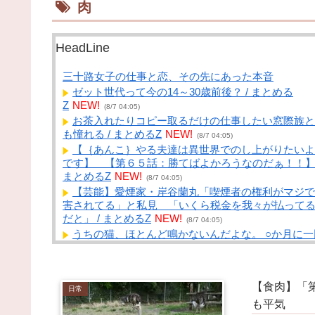
肉
HeadLine
三十路女子の仕事と恋、その先にあった本音
ゼット世代って今の14～30歳前後？ / まとめる
Z
NEW!
(8/7 04:05)
お茶入れたりコピー取るだけの仕事したい窓際族と
も憧れる / まとめるZ
NEW!
(8/7 04:05)
【｛あんこ｝やる夫達は異世界でのし上がりたいよ
です】 【第６５話：勝てばよかろうなのだぁ！！】 
まとめるZ
NEW!
(8/7 04:05)
【芸能】愛煙家・岸谷蘭丸「喫煙者の権利がマジで
害されてる」と私見 「いくら税金を我々が払って
だと」 / まとめるZ
NEW!
(8/7 04:05)
うちの猫、ほとんど鳴かないんだよな。 ○か月に一
くらいかな【再】 / まとめるZ
NEW!
(8/7 04:05)
【画像】日本のOL、やはりシコすぎることが判明
wwww / NEWまとめサイトアンテナ！
NEW!
(8/7 03:41)
【食肉】「
日常
【画像】小倉ゆうかさん、グラビア電撃復帰で水着
も平気
影ｗｗｗｗｗｗ / NEWまとめサイトアンテナ！
NEW