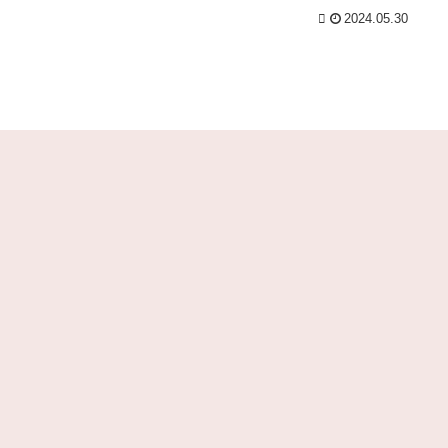
Powered by livedoor 相互RSS
2024.05.30
族か
ド