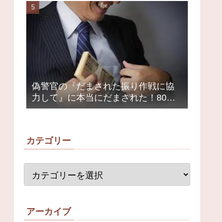
荒れ
偽警官の『だまされた振り作戦に協
力して』に本当にだまされた！80代
女性1200万円被害
カテゴリー
アーカイブ