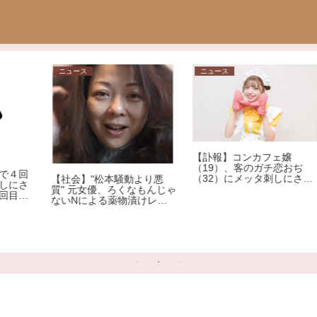
ニュース
相談
【訃報】コンカフェ嬢
【画像】35歳で手取りこれ
（19）、客のガチ恋おぢ
だぜ？？
（32）にメッタ刺しにされ
死亡
ゃ