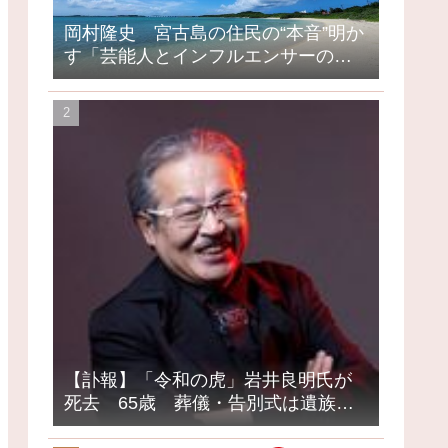
岡村隆史 宮古島の住民の“本音”明か
す「芸能人とインフルエンサーの島
になってしまったって」
【訃報】「令和の虎」岩井良明氏が
死去 65歳 葬儀・告別式は遺族の
意向で密葬