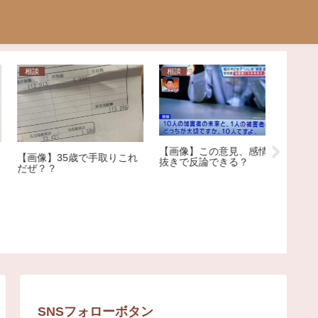
相談
問題
日常
【画像】この意見、感情論
男が確実
抜きで反論できる？
「日本には二度と来たくな
ランキン
い」中国人女性の投稿に反
ヤバすぎ
響
SNSフォローボタン