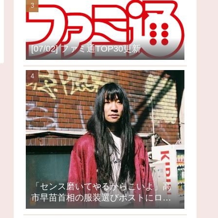
[07/02] ファミ通TOP30更新
「センス磨いてやるからこいよ」高
市早苗首相の服装選びポストにロッ
クミュージシャンが激怒、ネット大