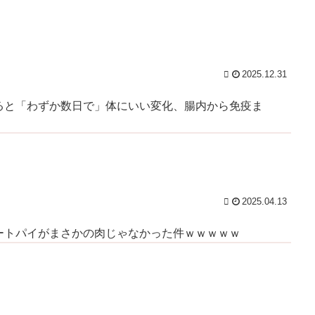
の愚策だ」と批判‼ / 5chまとめMAP(総合)
NEW!
(8/7
ト
03:31)
【芸能】愛煙家・岸谷蘭丸「喫煙者の権利がマジで侵
害されてる」と私見 「いくら税金を我々が払ってるん
る
だと」 / 5chまとめMAP(総合)
NEW!
!
(8/7 03:25)
【財務省】エース級の財務官僚・一松旬氏が“異例転
2025.12.31
出”へ！？官邸幹部「協力的でなかったから」 / おまと
後
めアンテナ
NEW!
サ
(8/7 03:00)
ると「わずか数日で」体にいい変化、腸内から免疫ま
浮気と緊急避妊薬を隠す元カノ！問い詰めると「記憶
がない」と逃げ、私を「モラハラ男」認定してキープ＆
う
おねだり三昧。浮気発覚後、我慢の限界で他の女性とス
ピード婚した結果ｗｗｗｗｗ / おまとめアンテナ
NEW!
(8/7 02:13)
/
「お皿は綺麗だけど食べ方が汚い」焼き魚を食べた知
人の信じられない所作…両手で1本ずつ箸を持ち、骨や
2025.04.13
手をしゃぶり、口から出した骨をテーブルに並べ
ww
る・・・ / おまとめアンテナ
NEW!
(8/7 00:19)
ートパイがまさかの肉じゃなかった件ｗｗｗｗｗ
【朗報】イギリス、タバコ販売禁止法案を可決
wwwwww / おまとめアンテナ
NEW!
(8/7 00:12)
【IT/ネット】中国企業Zbtlink製ルーター20機種にバッ
)
クドア、外部から完全制御のおそれ / おまとめアンテナ
NEW!
(8/7 00:00)
ww