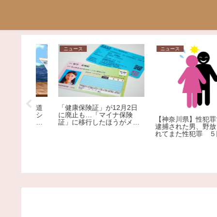
ニュース
ニュース
2月2日
ナ保険
【神奈川県】性犯罪で４回
うがメリ
【社会】"松本騒動より悪
逮捕された男、野放しにさ
を専門家
質" 元女優、ろくなもんじ
れてまた性犯罪 ５回目の
ないNによる薬物漬けレイ
逮捕
プ告発