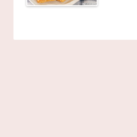
(8/6
21:54)
36歳の彼女と結婚したいのに、家族が猛反対。家
ら信じられない言葉が飛び出した… 他 / 2chnaviヘッ
ライン
(12/24 07:00)
Powered by livedoor 相互RSS