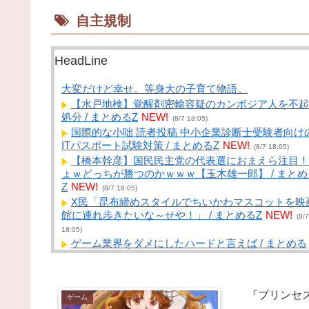
自主規制
HeadLine
大変だけど幸せ。等身大の子育て物語。
【水戸地検】覚醒剤密輸容疑のカンボジア人を不起
処分 / まとめるZ
NEW!
(8/7 18:05)
国際的な小咄 読者投稿 中小企業診断士受験者向け
ITパスポート試験対策 / まとめるZ
NEW!
(8/7 18:05)
【橋本幹彦】国民民主党の代表選におまえら注目！
ょｗどっちが勝つのかｗｗｗ【玉木雄一郎】 / まとめ
Z
NEW!
(8/7 18:05)
X民「昆布締めスタイルでちいかわマスコットを映
館に連れ歩きたいな～せや！」 / まとめるZ
NEW!
(8/7
18:05)
ゲーム業界をダメにしたハードと言えば / まとめる
Z
NEW!
(8/7 18:05)
【画像】森高千里（18）「私がオバさんになった
ニスカートは無理よ」→現在ｗｗｗｗ / NEWまとめ
『プリンセ
イトアンテナ！
NEW!
ゲーム
(8/7 18:00)