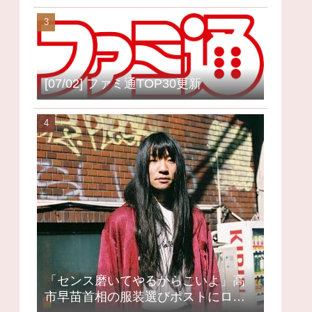
[07/02] ファミ通TOP30更新
「センス磨いてやるからこいよ」高
市早苗首相の服装選びポストにロッ