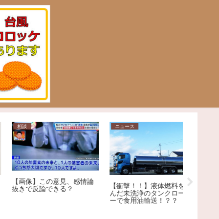
ニュース
日常
問題
【衝撃！！】液体燃料を運
【結婚】40代以上の男
んだ未洗浄のタンクローリ
性、“アレがあった方がモテ
ーで食用油輸送！？？
る説”を検証。
「センス
いよ」高