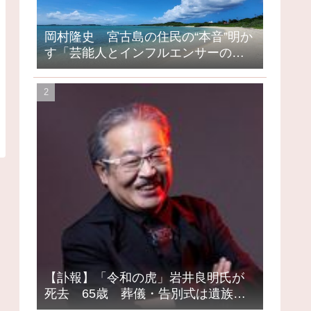
岡村隆史 宮古島の住民の“本音”明か
す「芸能人とインフルエンサーの島
になってしまったって」
【訃報】「令和の虎」岩井良明氏が
死去 65歳 葬儀・告別式は遺族の
意向で密葬