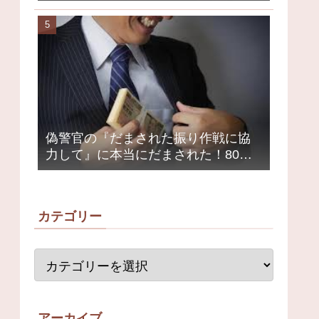
クミュージシャンが激怒、ネット大
荒れ
偽警官の『だまされた振り作戦に協
力して』に本当にだまされた！80代
女性1200万円被害
カテゴリー
アーカイブ