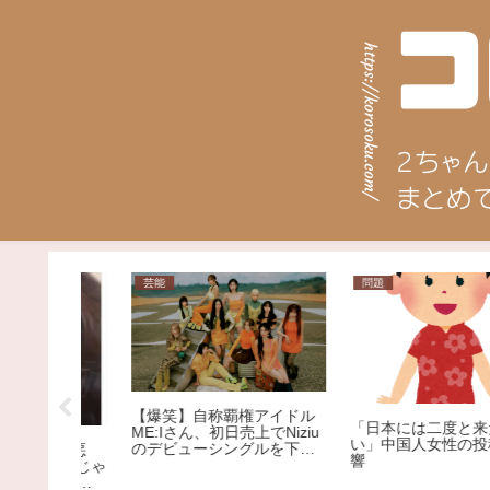
問題
日常
アイドル
男が確実に落ちる女の仕
「日本には二度と来たくな
でNiziu
ランキング！1位の破壊力
い」中国人女性の投稿に反
ルを下回
ヤバすぎる…
響
ｗｗｗｗ
ｗｗｗ