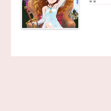
ｗｗ
【動画】春奈の飯の食い方、レベチｗｗｗｗｗｗｗ
ｗｗｗｗｗｗｗｗｗｗｗｗｗｗｗｗ / NEWまとめサ
トアンテナ！
NEW!
(8/7 18:00)
寒がりさんの集い / NEWまとめサイトアンテナ！
NEW!
(8/7 17:59)
兵庫県斎藤知事、不正会計の疑いで前知事に聞き取
調査へ / NEWまとめサイトアンテナ！
NEW!
(8/7 17:58)
20年落ちで走行距離3マンの軽15万 / NEWまとめサ
トアンテナ！
NEW!
(8/7 17:47)
東京行きの最終新幹線自由席、人が入りきらず何百
か長岡で野宿確定…🫨素晴… / VIP・ネタ・オールジ
ンル – New World Antenna
NEW!
(8/7 17:27)
小林製薬「安楽〇の薬作りました」←どんな名前に
りそう？もし作ったら / 2chまとめアンテナ！
NEW!
(
14:46)
【芸能】鈴木奈々「垂れてたバストが上がった！」
「今が一番バスト大きい！」 下着姿を公開、豊満
バストを披露 [冬月記者★] / 2chまとめアンテナ！
NEW!
(8/7 14:46)
【巨人対ヤクルト17回戦】ヤクルト・長岡、巨人
ワードから第4号先制ソロホームラ
ン！！！！！！！！！！！！！ / 2chまとめアンテナ
NEW!
(8/7 14:46)