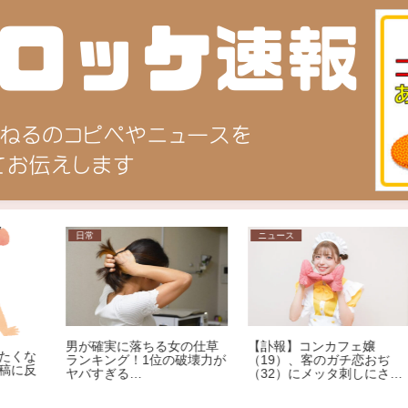
ニュース
相談
【画像】この意見、感情論
草
【訃報】コンカフェ嬢
抜きで反論できる？
が
（19）、客のガチ恋おぢ
（32）にメッタ刺しにされ
死亡