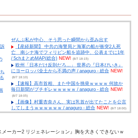
ぜんぶ私が中心、そう思った瞬間から歪み出す
訴
【産経新聞】 中共の海警局と海軍の船が衝突2人死
亡 南シナ海でフィリピン船を追跡中、公表までに1年
/ 5chまとめMAP(総合)
NEW!
の
(8/7 18:15)
欧州「日本だけ反則だろ…」 世界の『日本びいき』
にヨーロッパ全土から不満の声 / anaguro - 総合
NEW!
ち
る
(8/7 18:10)
【速報】高市首相、また中国を挑発ｗｗｗｗ 何故か
毎日新聞がブチギレｗｗｗｗｗ / anaguro - 総合
NEW!
画
(8/7 18:05)
【画像】村重杏奈さん、実は乳首が出てたことを公言
してしまうｗｗｗｗｗｗ / anaguro - 総合
NEW!
(8/7 18:00)
【画像】今のクソガキ共、これを見たこと無くて渡さ
れたらパニクるらしいｗｗｗｗｗｗｗｗｗｗｗｗｗ /
らミ
5chまとめMAP(総合)
NEW!
サ
(8/7 17:27)
スメーカー2 リジェネレーション』胸を大きくできないｗ
【芸能】ココリコ遠藤の自宅、猛暑で全館空調故障…