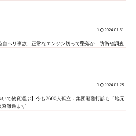
2024.01.31
の陸自ヘリ事故、正常なエンジン切って墜落か 防衛省調査
2024.01.28
歩いて物資運ぶ】今も2600人孤立…集団避難打診も「地元
員避難進まず