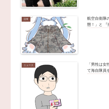
36歳の彼女と結婚したいのに、家族が猛反対。家
ら信じられない言葉が飛び出した… 他 / 2chnaviヘッ
ライン
(12/24 07:00)
Powered by livedoor 相互RSS
航空自衛隊
日常
態！」と 
「男性は女
ニュース
て海自隊員