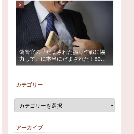
荒れ
偽警官の『だまされた振り作戦に協
力して』に本当にだまされた！80代
女性1200万円被害
カテゴリー
アーカイブ