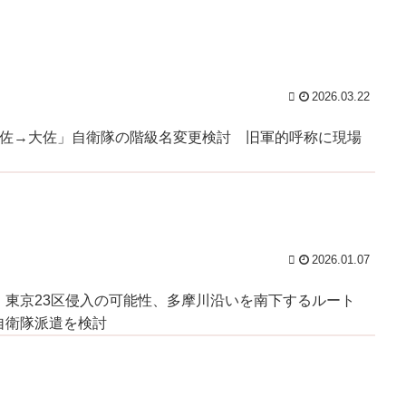
まとめMAP(総合)
NEW!
(8/7 06:53)
【悲報】加藤小夏(おなつ)「演技中に惚れてしまった
俳優がいる」 / 5chまとめMAP(総合)
NEW!
(8/7 06:31)
ア
【韓国の得意技】 韓国サッカー協会 2011～12年に
国際審判員らを性接待 / 5chまとめMAP(総合)
NEW!
(8/7
W
06:13)
2026.03.22
19歳美少女モデル、CMの妖精姿が可愛すぎて見入る
人続出 / おまとめアンテナ
NEW!
女の
(8/7 04:16)
1佐→大佐」自衛隊の階級名変更検討 旧軍的呼称に現場
ジャンポケ斉藤「同意があったんです。本当です。信
じて下さい」 ←何でこの主張が通らないの？ / おまと
めアンテナ
NEW!
う
(8/7 03:07)
米国、韓国防衛に核持ち出すか…中ロに備え「短距離
戦術核」を検討 / おまとめアンテナ
NEW!
(8/7 03:00)
ズ
【財務省】エース級の財務官僚・一松旬氏が“異例転
出”へ！？官邸幹部「協力的でなかったから」 / おまと
2026.01.07
めアンテナ
NEW!
ｗ
(8/7 03:00)
【日常に潜む恐怖】砕けた左腕 / おまとめアンテナ
】東京23区侵入の可能性、多摩川沿いを南下するルート
NEW!
ら
(8/7 03:00)
自衛隊派遣を検討
Powered by livedoor 相互RSS
/