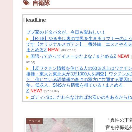
自衛隊
HeadLine
ブブ家のドタバタが、今日も愛おしい！
【R-18】やる夫は裏の世界を生きるサマナーのよ
です【オリジナルメガテン】 番外編 エスとやる夫 
まとめるZ
NEW!
(8/7 07:04)
国語って赤ってイメージだよな / まとめるZ
NEW!
(
07:04)
【反ワクチン情報を信じる人の60％以上はワクチ
接種・東大と東北大が3万1000人を調査】ワクチン忌
と、信じている誤情報の多さの双方に共通する要因
年、低収入、SNSから情報を得ている / まとめる
Z
NEW!
(8/7 07:04)
ゴディバはこだわらなければお安いのもあるからね
アンシン！ / まとめるZ
NEW!
(8/7 07:04)
【悲報】6月以降のヤクルトスワローズ 13勝33敗 
まとめるZ
NEW!
(8/7 07:04)
「異性の下
ヒカキンさん、熊本に偽善行為で2000万円寄付ｗ
ニュース
ｗｗｗｗｗ / NEWまとめサイトアンテナ！
NEW!
官を停職処
(8/7