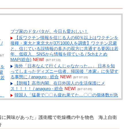
ブブ家のドタバタが、今日も愛おしい！
う
【反ワクチン情報を信じる人の60％以上はワクチンを
/
接種・東大と東北大が3万1000人を調査】ワクチン忌避
と、信じている誤情報の多さの双方に共通する要因は若
年、低収入、SNSから情報を得ている / 5chまとめ
8/7
MAP(総合)
NEW!
(8/7 07:13)
海外「日本なんて行くんじゃなかった…」 日本を知
ンを
ってしまったディズニー信者、帰国後『本家』に失望す
避
る事態に / anaguro - 総合
NEW!
は若
(8/7 07:10)
【朗報】高市内閣、在日外国人の生活保護にメ
ス！！！！ / anaguro - 総合
NEW!
(8/7 07:05)
、
韓国人「猛暑で〇〇も疲れ果てた…〇〇の個体数が急
減」 / 5chまとめMAP(総合)
NEW!
(8/7 07:01)
/
韓国人「知られざる日本だけの半導体技術がこちらで
す‥」→「サムスンがなければiPhoneが作れないと信じ
着に興味があった」護衛艦で乾燥機の中を物色 海上自衛
ていたのに‥」 / anaguro - 総合
NEW!
ｗ
(8/7 07:00)
【悲報】みい山の作者さん、なぜか消しまくる / 5ch
分