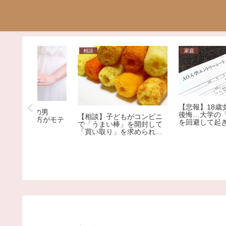
相談
家庭
【悲報】18歳女子高生が
の男
後悔…大学の「一般入試
【相談】子どもがコンビニ
た方がモテ
を回避して起きた「残念
で「うまい棒」を開封して
ぎる悲劇」
「買い取り」を求められま
した。1本12円で、小さな
子どもがしたことです。ど
うしても「弁償」しなけれ
ばいけないのでしょう
か…？