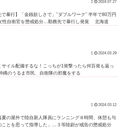
2024.07.27
で暴行】「金銭欲しさで」"ダブルワーク" 半年で80万円
歳女性自衛官を懲戒処分…勤務先で暴行し発覚 北海道
2024.03.29
ミサイル配備するな！こっちが1発撃ったら何百発も返っ
 沖縄のうるま市民、自衛隊の邪魔をする
2024.03.12
真夏の屋外で陸自新人隊員にランニング８時間、休憩も与
のことを思って指導した」…３等陸尉が戒告の懲戒処分