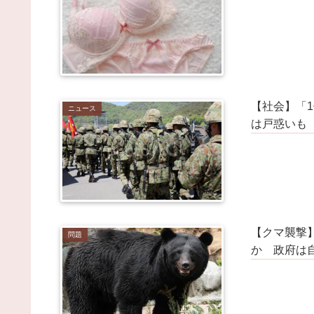
06:40)
【集え】自転車民 / NEWまとめサイトアンテナ！
NEW!
(8/7 06:39)
みいちゃん、セコカンになる / NEWまとめサイト
ンテナ！
NEW!
(8/7 06:39)
何にでも「※個人の感想です」をつけるトピ / NE
まとめサイトアンテナ！
NEW!
(8/7 06:39)
SNSで異性とやりとり《不倫》になる？→既婚男
【社会】「
ニュース
約7割「なる」⇒！ / NEWまとめサイトアンテナ！
は戸惑いも
NEW!
(8/7 06:35)
陰謀論者と話せるようになるキーワード辞典つくろ
→ / VIP・ネタ・オールジャンル – New World
Antenna
NEW!
(8/7 06:27)
セ・リーグでは首位阪神、2位巨人で終わったシー
ンは無い / 2chまとめアンテナ！
NEW!
(8/7 06:23)
【動画】手術中に熊本地震直撃やばすぎｗｗｗｗｗ
ｗ / 2chまとめアンテナ！
NEW!
(8/7 06:23)
【クマ襲撃
問題
【悲報】霜降り明星粗品さん、後輩芸人のファンか
か 政府は
苦言を呈されブチギレ発狂… / 2chまとめアンテナ！
NEW!
(8/7 06:23)
城島健司、捕手でMLB挑戦←これ地味にすごくね？ 
2chまとめアンテナ！
NEW!
(8/7 06:23)