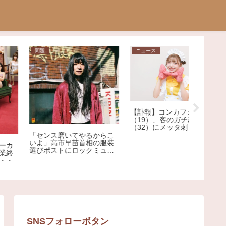
問題
ニュース
相談
【画像】
【訃報】コンカフェ嬢
抜きで反
（19）、客のガチ恋おぢ
（32）にメッタ刺しにされ
死亡
「センス磨いてやるからこ
いよ」高市早苗首相の服装
選びポストにロックミュー
ジシャンが激怒、ネット大
荒れ
SNSフォローボタン