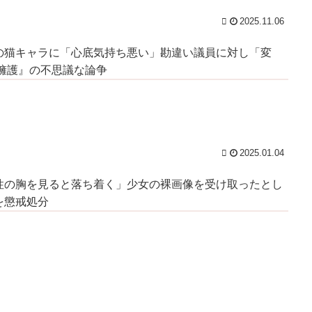
族か
ド
2025.11.06
の猫キャラに「心底気持ち悪い」勘違い議員に対し「変
『擁護』の不思議な論争
2025.01.04
性の胸を見ると落ち着く」少女の裸画像を受け取ったとし
を懲戒処分