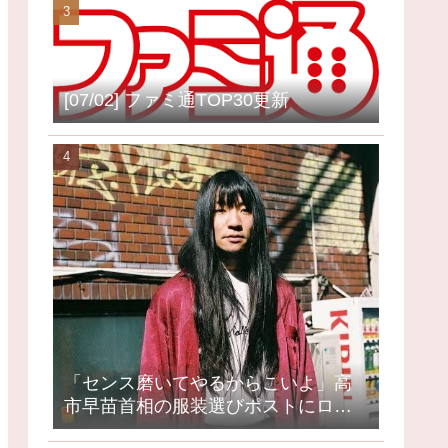
[07/02] ファミ通TOP30更新
「センス磨いてやるからこいよ」高
市早苗首相の服装選びポストにロッ
クミュージシャンが激怒、ネット大