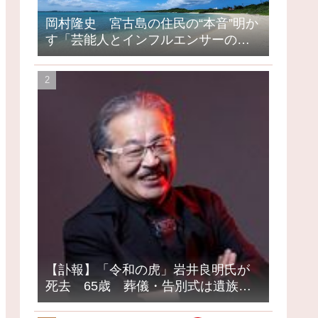
岡村隆史 宮古島の住民の“本音”明か
す「芸能人とインフルエンサーの島
になってしまったって」
【訃報】「令和の虎」岩井良明氏が
死去 65歳 葬儀・告別式は遺族の
意向で密葬