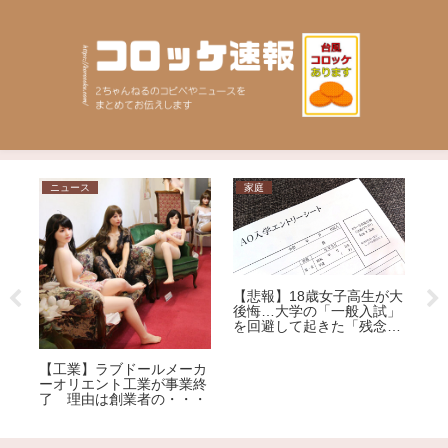
ニュース
家庭
日常
【悲報】18歳女子高生が大
後悔…大学の「一般入試」
を回避して起きた「残念す
ぎる悲劇」
【Ｘ】
丸亀製麺
【工業】ラブドールメーカ
プルに苦
ーオリエント工業が事業終
ための店
了 理由は創業者の・・・