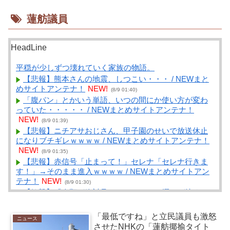
蓮舫議員
HeadLine
平穏が少しずつ壊れていく家族の物語。
【悲報】熊本さんの地震、しつこい・・・ / NEWまと
めサイトアンテナ！
NEW!
(8/9 01:40)
「腹パン」とかいう単語、いつの間にか使い方が変わ
っていた・・・・・ / NEWまとめサイトアンテナ！
NEW!
(8/9 01:39)
【悲報】ニチアサおじさん、甲子園のせいで放送休止
になりブチギレｗｗｗｗ / NEWまとめサイトアンテナ！
NEW!
(8/9 01:35)
【悲報】赤信号「止まって！」セレナ「セレナ行きま
す！」→そのまま進入ｗｗｗｗ / NEWまとめサイトアン
テナ！
NEW!
(8/9 01:30)
【衝撃】「人類が絶対見るべきアニメ10選」が決まる
ｗｗｗｗこの名作アニメは… / NEWまとめサイトアンテ
ナ！
NEW!
(8/9 01:30)
「最低ですね」と立民議員も激怒
ニュース
【議論】「宇宙の謎」と「死後の世界」って結局どこ
させたNHKの「蓮舫揶揄タイト