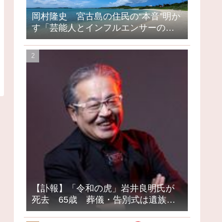
岡村隆史 宮古島の住民の“本音”明か
す「芸能人とインフルエンサーの島
になってしまったって」
【訃報】「令和の虎」岩井良明氏が
死去 65歳 葬儀・告別式は遺族の
意向で密葬