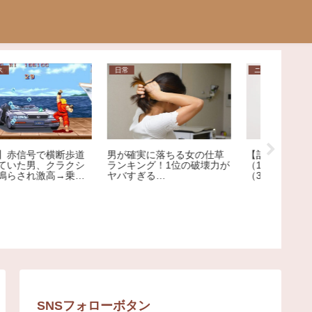
日常
ニュース
相談
【画像】
男が確実に落ちる女の仕草
【訃報】コンカフェ嬢
抜きで反
ランキング！1位の破壊力が
（19）、客のガチ恋おぢ
ヤバすぎる…
（32）にメッタ刺しにされ
死亡
SNSフォローボタン