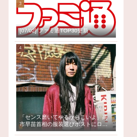
[07/02] ファミ通TOP30更新
「センス磨いてやるからこいよ」高
市早苗首相の服装選びポストにロッ
クミュージシャンが激怒、ネット大