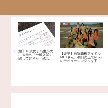
芸能
ニュース
子高生が大
【爆笑】自称覇権アイドル
般入試」
ME:Iさん、初日売上でNiziu
「残念す
のデビューシングルを下回
【社会】"松本騒動より悪
る大爆死ｗｗｗｗｗｗｗｗ
質" 元女優、ろくなもんじ
ｗｗｗｗｗｗｗｗｗｗｗ
ないNによる薬物漬けレイ
プ告発