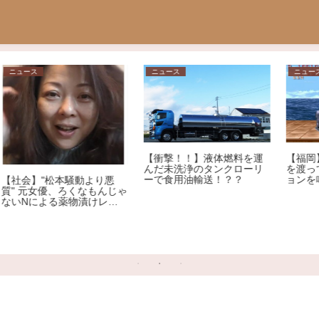
ニュース
ニュース
【衝撃！！】液体燃料を運
【福岡】赤信号で横断歩道
んだ未洗浄のタンクローリ
を渡っていた男、クラクシ
ーで食用油輸送！？？
ョンを鳴らされ激高→乗用
車を殴りへこませたか 自
ゃ
称アメリカ人の男を現行犯
逮捕