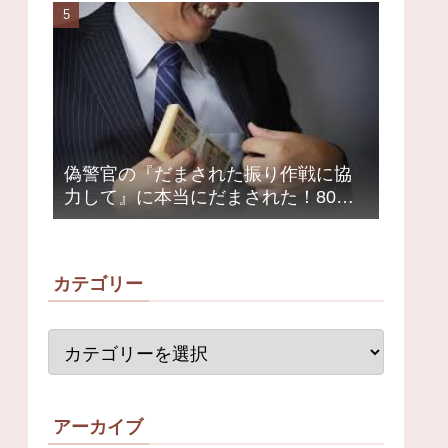
荒れ
偽警官の『だまされた振り作戦に協
力して』に本当にだまされた！80代
女性1200万円被害
カテゴリー
アーカイブ