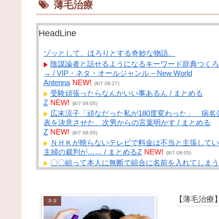
薄毛治療
HeadLine
ゾッとして、ほろりとする奇妙な物語。
陰謀論者と話せるようになるキーワード辞典つくろ
→ / VIP・ネタ・オールジャンル – New World
Antenna
NEW!
(8/7 08:27)
受験頑張ったらなんかいい事あるん / まとめる
Z
NEW!
(8/7 08:05)
広末涼子「頑なだった私が180度変わった」 病名
表を決意させた、次男からの言葉明かす / まとめる
Z
NEW!
(8/7 08:05)
ＮＨＫが映らないテレビで料金は不当と主張してい
主婦の裁判が…… / まとめるZ
NEW!
(8/7 08:05)
〇〇組って本人に無断で組合に名前を入れてしまう
しい だからその人はその気がなくても、〇〇組の一
となってしまっているんだとか【再】 / まとめる
Z
NEW!
(8/7 08:05)
【薄毛治療
学生「ちいかわ映画は神秘的です」神話学者「なら
ネタ
てみるか…」 / まとめるZ
NEW!
(8/7 08:04)