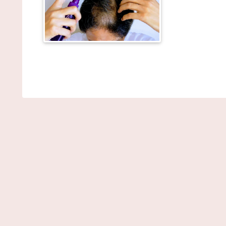
【画像】巨乳女子、谷間でネコを飼育してしまう
wwwwww / NEWまとめサイトアンテナ！
NEW!
(8/7
08:01)
ホロライブ超人気VTuberさん、劇場版『メイドイ
アビス 目覚める神秘』の主題歌を担当へ！！ / NEW
とめサイトアンテナ！
NEW!
(8/7 08:00)
中居正広（無職）、熊本に多額の寄付していた。知
「誰にも知られなくてもいい、と公表してない」 /
NEWまとめサイトアンテナ！
NEW!
(8/7 08:00)
【悲報】菊地亜美さん、マレーシアに移住ｗｗｗｗ
ｗｗｗｗｗｗｗｗｗｗｗｗｗｗｗｗｗｗｗｗ / NEW
とめサイトアンテナ！
NEW!
(8/7 08:00)
【朗報】65kgの女の子、38kgまでダイエットして
るで別人になる / NEWまとめサイトアンテナ！
NEW
(8/7 08:00)
【プロ野球】強すぎるソフトバンクの一人勝ち？パ
ーグファンが語る毎年のペナントレースのリアルな
/ 2chまとめアンテナ！
NEW!
(8/7 07:17)
【動画】手術中に熊本地震直撃やばすぎｗｗｗｗｗ
ｗ / 2chまとめアンテナ！
NEW!
(8/7 07:17)
小林製薬「安楽〇の薬作りました」←どんな名前に
りそう？もし作ったら / 2chまとめアンテナ！
NEW!
(
07:17)