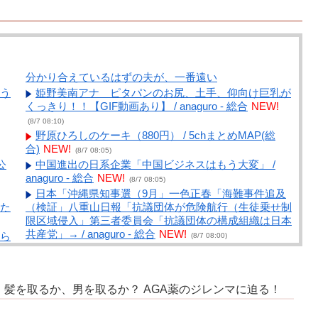
分かり合えているはずの夫が、一番遠い
う
姫野美南アナ ピタパンのお尻、土手、仰向け巨乳が
くっきり！！【GIF動画あり】 / anaguro - 総合
NEW!
(8/7 08:10)
野原ひろしのケーキ（880円） / 5chまとめMAP(総
合)
NEW!
(8/7 08:05)
公
中国進出の日系企業「中国ビジネスはもう大変」 /
anaguro - 総合
NEW!
(8/7 08:05)
日本「沖縄県知事選（9月」一色正春「海難事件追及
た
（検証」八重山日報「抗議団体が危険航行（生徒乗せ制
限区域侵入」第三者委員会「抗議団体の構成組織は日本
共産党」→ / anaguro - 総合
NEW!
ら
(8/7 08:00)
員
長州小力、西口DXプロレス8月大会でリング復帰 対
戦相手はクロちゃん / 5chまとめMAP(総合)
NEW!
(8/7
07:43)
】髪を取るか、男を取るか？ AGA薬のジレンマに迫る！
見
【高市早苗】どう思いますか?高市首相、エリート官
僚に激怒!!! / 5chまとめMAP(総合)
NEW!
(8/7 07:39)