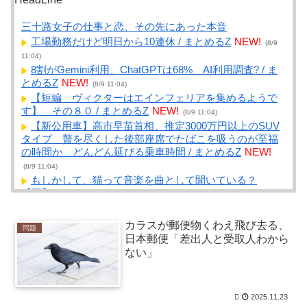
三十路女子の仕事と恋、その先にあった本音
工場勤務だけど明日から10連休 / まとめるZ
NEW!
(8/9
11:04)
8割がGemini利用、ChatGPTは68% AI利用調査? / ま
とめるZ
NEW!
(8/9 11:04)
【短編 ヴィクターはエインフェリアを集めるようで
す】 その８０ / まとめるZ
NEW!
(8/9 11:04)
【新公用車】高市早苗首相、推定3000万円以上のSUV
タイプ 贅を尽くした後部座席でたばこを吸うのが至福
の時間か どんどん延びる乗車時間 / まとめるZ
NEW!
(8/9 11:04)
もしかして、猫って音楽を曲として聞いている？
【再】 / まとめるZ
NEW!
(8/9 11:04)
毎日１ｋｍランニングするごとに１０００円 や
る？？ / 2chまとめアンテナ！
NEW!
(8/9 10:57)
カラスが郵便物くわえ飛び去る、
問題
ヌートバーがダイヤモンドバックスへ電撃移籍！トレ
日本郵便「差出人と受取人わから
ード期限最終日に飛び込んだ驚きのニュースと新天地で
ない」
の期待 / 2chまとめアンテナ！
NEW!
(8/9 10:57)
【高校野球】1回戦 八王子実践 1-2x 鳴門渦潮 延長タ
イブレークでサヨナラ勝ち 鳴門渦潮として甲子園1勝 /
2025.11.23
2chまとめアンテナ！
NEW!
(8/9 10:57)