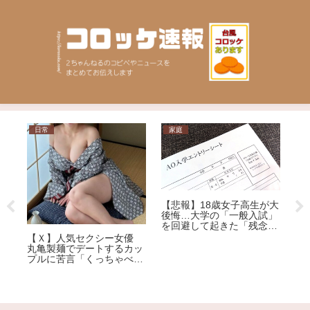
日常
家庭
ニュース
【悲報】18歳女子高生が大
後悔…大学の「一般入試」
を回避して起きた「残念す
【社会】
ぎる悲劇」
【Ｘ】人気セクシー女優
質" 元
丸亀製麺でデートするカッ
ゃないN
プルに苦言「くっちゃべる
イプ告発
ための店じゃないんだよ」