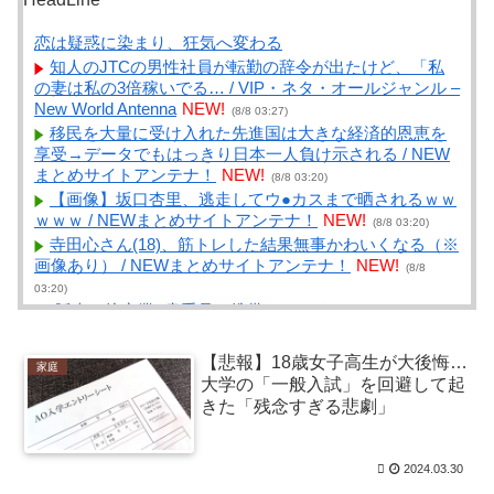
恋は疑惑に染まり、狂気へ変わる
知人のJTCの男性社員が転勤の辞令が出たけど、「私
の妻は私の3倍稼いでる… / VIP・ネタ・オールジャンル –
New World Antenna
NEW!
(8/8 03:27)
移民を大量に受け入れた先進国は大きな経済的恩恵を
享受→データでもはっきり日本一人負け示される / NEW
まとめサイトアンテナ！
NEW!
(8/8 03:20)
【画像】坂口杏里、逃走してウ●カスまで晒されるｗｗ
ｗｗｗ / NEWまとめサイトアンテナ！
NEW!
(8/8 03:20)
寺田心さん(18)、筋トレした結果無事かわいくなる（※
画像あり） / NEWまとめサイトアンテナ！
NEW!
(8/8
03:20)
-販売・接客業- 貴重品の携帯 / NEWまとめサイトアン
テナ！
NEW!
(8/8 03:18)
【衝撃動画】トラック事故で車がミンチになった男
【悲報】18歳女子高生が大後悔…
家庭
性、とんでもない姿で発見される…怖すぎる… / NEWま
大学の「一般入試」を回避して起
とめサイトアンテナ！
NEW!
(8/8 03:15)
きた「残念すぎる悲劇」
朝顔まだ咲かないんだけど北海道だからかしら / まとめ
るZ
NEW!
(8/8 03:05)
これにはカツオもどんびき / まとめるZ
NEW!
2024.03.30
(8/8 03:05)
【｛あんこ｝やる夫達は異世界でのし上がりたいよう