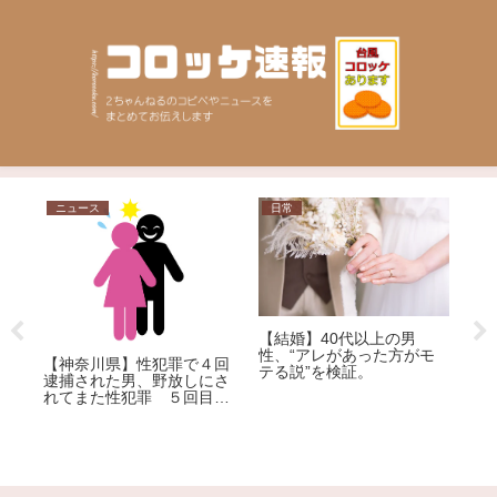
ニュース
日常
問
【結婚】40代以上の男
道
「
性、“アレがあった方がモ
シ
【神奈川県】性犯罪で４回
い
テる説”を検証。
用
逮捕された男、野放しにさ
響
自
れてまた性犯罪 ５回目の
犯
逮捕