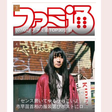
[07/02] ファミ通TOP30更新
「センス磨いてやるからこいよ」高
市早苗首相の服装選びポストにロッ