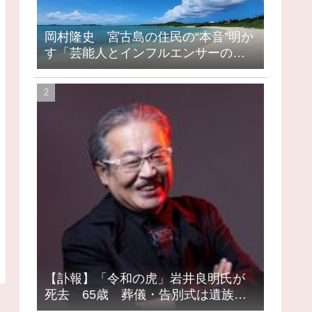
岡村隆史 宮古島の住民の“本音”明か
す「芸能人とインフルエンサーの島
になってしまったって」
【訃報】「令和の虎」岩井良明氏が
死去 65歳 葬儀・告別式は遺族の
意向で密葬