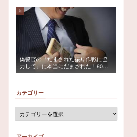
クミュージシャンが激怒、ネット大
荒れ
偽警官の『だまされた振り作戦に協
力して』に本当にだまされた！80代
女性1200万円被害
カテゴリー
アーカイブ