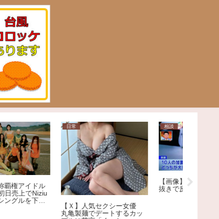
日常
相談
ニュース
【画像】この意見、感情論
【福岡】
抜きで反論できる？
を渡って
ョンを鳴
【Ｘ】人気セクシー女優
車を殴り
丸亀製麺でデートするカッ
称アメリ