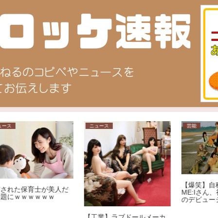
ニュース
芸能
【爆笑】自称覇権アイドル
だ
ME:Iさん、初日売上でNiziu
のデビューシングルを下回
る大爆死ｗｗｗｗｗｗｗｗ
ｗｗｗｗｗｗｗｗｗｗｗ
【工業】ラブドールメーカ