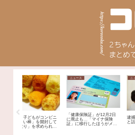
ニュース
ニュース
「健康保険証」が12月2日
コンビニ
逮捕された保育士が美人
に廃止も…「マイナ保険
開封して
と話題にｗｗｗｗｗｗ
証」に移行したほうがメリ
められま
ット大!?その理由を専門家
、小さな
が解説