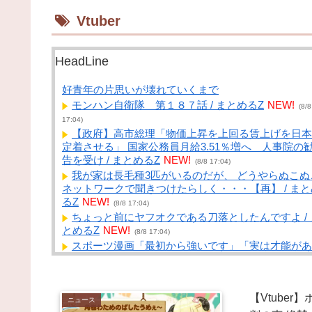
Vtuber
HeadLine
好青年の片思いが壊れていくまで
モンハン自衛隊 第１８７話 / まとめるZ
NEW!
(8/8
17:04)
【政府】高市総理「物価上昇を上回る賃上げを日本
定着させる」 国家公務員月給3.51％増へ 人事院の
告を受け / まとめるZ
NEW!
(8/8 17:04)
我が家は長毛種3匹がいるのだが、 どうやらぬこぬ
ネットワークで聞きつけたらしく・・・【再】 / まと
るZ
NEW!
(8/8 17:04)
ちょっと前にヤフオクである刀落としたんですよ / 
とめるZ
NEW!
(8/8 17:04)
スポーツ漫画「最初から強いです」「実は才能があ
ました」「他競技からの転向です」 / まとめるZ
NEW
(8/8 17:04)
子どもを産んだら1人2000万円かかると言われてお
【Vtube
り、仕事もセーブすると老後資金が貯められない…
ニュース