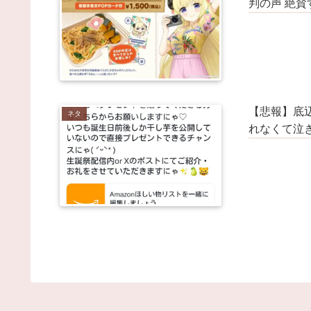
方、子育てしていない人は潤沢な資金で悠々老後だ
判の声 絶
ん... / NEWまとめサイトアンテナ！
NEW!
(8/8 16:40)
スポーツ漫画「最初から強いです」「実は才能があ
ました」「他競技からの転向です」 / NEWまとめサ
トアンテナ！
NEW!
(8/8 16:39)
【大惨事】解雇された腹いせに、ドリンクレシピを
開したスタバ元従業員 「ゴミ扱いするからこうな
ｗｗｗｗｗ」⇒！ / NEWまとめサイトアンテナ！
【悲報】底辺
NEW!
(8/8 16:35)
ネタ
1Kアパート家賃が10万円以上する時代、年金14万
れなくて泣
前後だと賃貸の人は無理じゃね？ [ / NEWまとめサイ
アンテナ！
NEW!
(8/8 16:30)
【衝撃画像】居候してる男女がヤリ始めたんやがｗ
ｗｗこの画像は…ヤバすぎる… / NEWまとめサイト
ンテナ！
NEW!
(8/8 16:30)
【九州名物】鶏刺し食べた医師、全身麻痺へ…「死
だほうが良かったと思っていた」 / VIP・ネタ・オー
ジャンル – New World Antenna
NEW!
(8/8 16:27)
【画像】障害持ち社長「金さえあれば男はいくらで
モテるという事を証明してる」 / 2chまとめアンテナ
NEW!
(8/8 14:29)
【画像】QカップJDさん、お〇ぱいデカ過ぎて制
パツパツになってしまう / 2chまとめアンテナ！
NEW