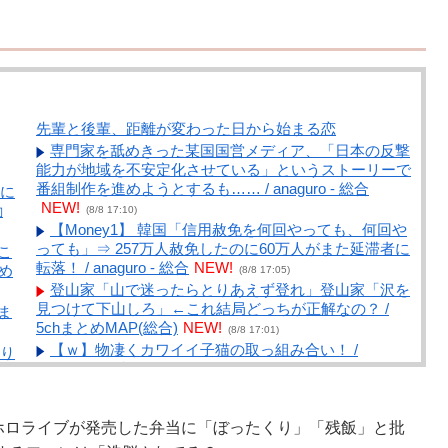
先輩と後輩、距離が変わった日から始まる恋
専門家を舐めきった某国国営メディア、「日本の反撃
能力が地域を不安定化させている」というストーリーで
番組制作を進めようとするも…… / anaguro - 総合
に
NEW!
勧
(8/8 17:10)
【Money1】 韓国「信用赦免を何回やっても、何回や
っても」⇒ 257万人赦免したのに60万人がまた延滞者に
こ
転落！ / anaguro - 総合
NEW!
め
(8/8 17:05)
登山家「山で迷ったらとりあえず登れ」登山家「沢を
見つけて下山しろ」←これ結局どっちが正解なの？ /
ま
5chまとめMAP(総合)
NEW!
(8/8 17:01)
【ｗ】物凄くカワイイ子猫の取っ組み合い！ /
り
anaguro - 総合
NEW!
!
(8/8 17:00)
【政府】高市総理「物価上昇を上回る賃上げを日本に
定着させる」 国家公務員月給3.51％増へ 人事院の勧
r】ホロライブが発売した弁当に「ぼったくり」「残飯」と批
告を受け / 5chまとめMAP(総合)
NEW!
一
(8/8 16:37)