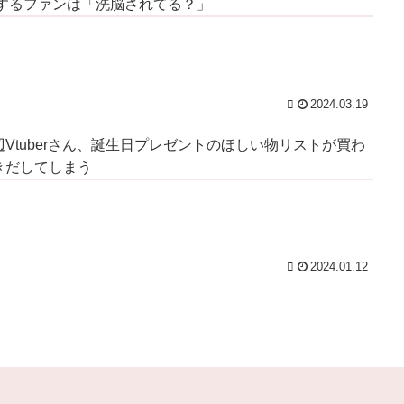
と歪
【今はやってない】審判への性接待疑惑…韓国サッカ
賛するファンは「洗脳されてる？」
ー協会が声明「現在は一切発生していない」 / 5chまと
めMAP(総合)
NEW!
り
(8/8 15:51)
イ
アニメ業界「助けて！原作が枯渇してるの！」←いや
既存作品の2期やったら良いよね？ / 5chまとめMAP(総
合)
NEW!
公
(8/8 15:49)
2024.03.19
るｗ
【緊急】ハロプロ新作FSK、唯一全く売れないグルー
プが・・・ / 5chまとめMAP(総合)
NEW!
(8/8 15:33)
Vtuberさん、誕生日プレゼントのほしい物リストが買わ
【日常に潜む恐怖】部屋の壁紙をめくると・・・。 /
円
おまとめアンテナ
NEW!
きだしてしまう
(8/8 15:00)
ト
【参考動画】もう残さない！マヨネーズを“完全使い
切り”する神テクまとめ / おまとめアンテナ
NEW!
(8/8
ｗ
14:48)
ア
週刊少年ジャンプ、発行部数100万部を初めて割る /
おまとめアンテナ
NEW!
(8/8 13:15)
2024.01.12
ん
予定日10日過ぎて帝王切開したら、病院のおばちゃん
ル
に『楽でいいわねー切るだけで済んで』と言われ、野良
妊婦認定までされた話 / おまとめアンテナ
NEW!
(8/8
も
12:27)
！
【セトリ】「ハロ！コン！2026」TOYOTA ARENA
TOKYO 8月8日昼・夜公演セットリスト / おまとめアン
服が
テナ
NEW!
(8/8 11:39)
!