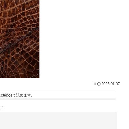
アニメ業界「助けて！原作が枯渇してるの！」←い
や既存作品の2期やったら良いよね？ / 5chまとめ
ま
MAP(総合)
NEW!
(8/8 15:49)
【日常に潜む恐怖】部屋の壁紙をめくると・・・。 /
おまとめアンテナ
NEW!
(8/8 15:00)
【参考動画】もう残さない！マヨネーズを“完全使い
あ
切り”する神テクまとめ / おまとめアンテナ
NEW!
(8/8
14:48)
週刊少年ジャンプ、発行部数100万部を初めて割る /
で
おまとめアンテナ
NEW!
(8/8 13:15)
予定日10日過ぎて帝王切開したら、病院のおばちゃ
んに『楽でいいわねー切るだけで済んで』と言われ、
服
野良妊婦認定までされた話 / おまとめアンテナ
NEW!
(8/8 12:27)
【セトリ】「ハロ！コン！2026」TOYOTA ARENA
2025.01.07
TOKYO 8月8日昼・夜公演セットリスト / おまとめア
ンテナ
(8/8 11:39)
/
は
約5分
で読めます。
Powered by livedoor 相互RSS
族
nin
ッ