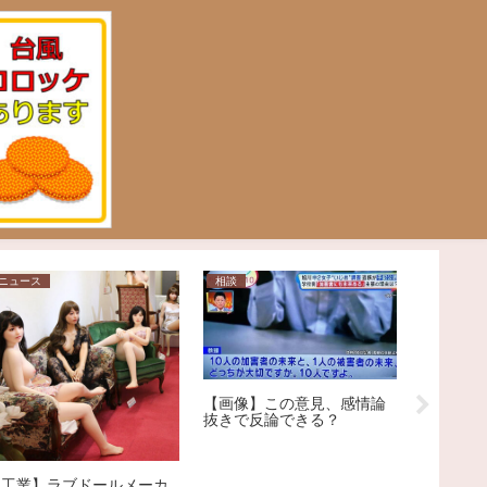
ニュース
相談
日常
【画像】この意見、感情論
抜きで反論できる？
【Ｘ】
丸亀製麺
【工業】ラブドールメーカ