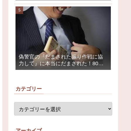
クミュージシャンが激怒、ネット大
荒れ
偽警官の『だまされた振り作戦に協
力して』に本当にだまされた！80代
女性1200万円被害
カテゴリー
アーカイブ