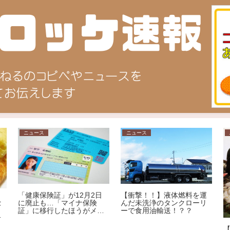
ニュース
ニュース
「健康保険証」が12月2日
【衝撃！！】液体燃料を運
ニ
に廃止も…「マイナ保険
んだ未洗浄のタンクローリ
て
証」に移行したほうがメリ
ーで食用油輸送！？？
ま
ット大!?その理由を専門家
が解説