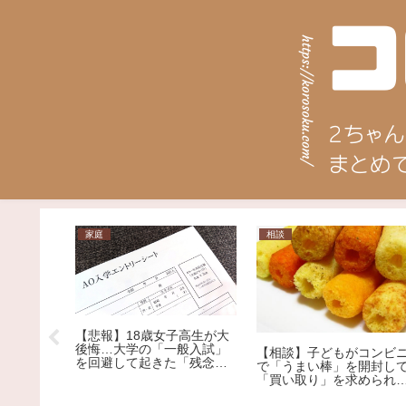
家庭
相談
【悲報】18歳女子高生が大
後悔…大学の「一般入試」
【相談】子どもがコンビ
を回避して起きた「残念す
で「うまい棒」を開封し
罪で４回
ぎる悲劇」
「買い取り」を求められ
放しにさ
した。1本12円で、小さな
５回目の