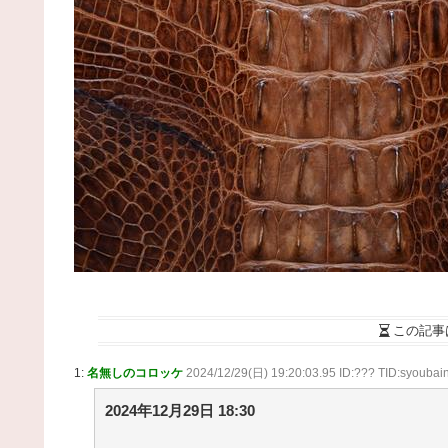
我が家は長毛種3匹がいるのだが、 どうやらぬこぬ
こネットワークで聞きつけたらしく・・・【再】 / 
とめるZ
NEW!
(8/8 17:04)
ちょっと前にヤフオクである刀落としたんですよ /
まとめるZ
NEW!
(8/8 17:04)
スポーツ漫画「最初から強いです」「実は才能が
りました」「他競技からの転向です」 / まとめる
Z
NEW!
(8/8 17:04)
【画像】障害持ち社長「金さえあれば男はいくら
もモテるという事を証明してる」 / 2chまとめアンテ
ナ！
NEW!
(8/8 14:29)
【画像】QカップJDさん、お〇ぱいデカ過ぎて制
がパツパツになってしまう / 2chまとめアンテナ！
NEW!
(8/8 14:29)
【阪神対中日18回戦】8（遊） 熊谷 敬宥 8（捕）
加藤 匠馬 / 2chまとめアンテナ！
NEW!
(8/8 14:29)
【悲報】岡本和真さん、吉田正尚にOPSを抜かれる 
この記事
2chまとめアンテナ！
NEW!
(8/8 14:29)
36歳の彼女と結婚したいのに、家族が猛反対。家
1:
名無しのコロッケ
2024/12/29(日) 19:20:03.95 ID:??? TID:syoubai
から信じられない言葉が飛び出した… 他 / 2chnaviヘ
ドライン
(12/24 07:00)
2024年12月29日 18:30
Powered by livedoor 相互RSS