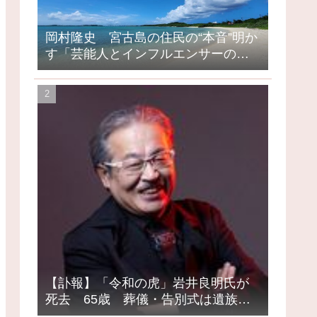
岡村隆史 宮古島の住民の“本音”明か
す「芸能人とインフルエンサーの島
になってしまったって」
【訃報】「令和の虎」岩井良明氏が
死去 65歳 葬儀・告別式は遺族の
意向で密葬