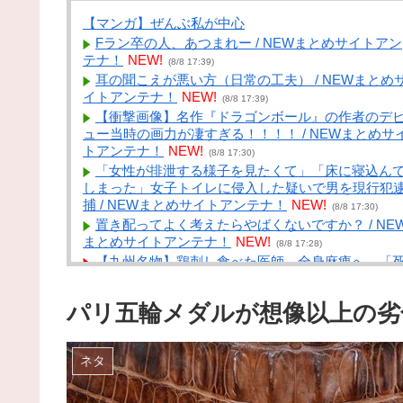
【マンガ】ぜんぶ私が中心
Fラン卒の人、あつまれー / NEWまとめサイトアン
テナ！
NEW!
(8/8 17:39)
耳の聞こえが悪い方（日常の工夫） / NEWまとめ
イトアンテナ！
NEW!
(8/8 17:39)
【衝撃画像】名作『ドラゴンボール』の作者のデ
ュー当時の画力が凄すぎる！！！！ / NEWまとめサ
トアンテナ！
NEW!
(8/8 17:30)
「女性が排泄する様子を見たくて」「床に寝込ん
しまった」女子トイレに侵入した疑いで男を現行犯
捕 / NEWまとめサイトアンテナ！
NEW!
(8/8 17:30)
置き配ってよく考えたらやばくないですか？ / NE
まとめサイトアンテナ！
NEW!
(8/8 17:28)
【九州名物】鶏刺し食べた医師、全身麻痺へ…「
んだほうが良かったと思っていた」 / VIP・ネタ・オ
ルジャンル – New World Antenna
NEW!
(8/8 17:27)
パリ五輪メダルが想像以上の劣
モンハン自衛隊 第１８７話 / まとめるZ
NEW!
(8/
17:04)
【政府】高市総理「物価上昇を上回る賃上げを日
ネタ
に定着させる」 国家公務員月給3.51％増へ 人事院
勧告を受け / まとめるZ
NEW!
(8/8 17:04)