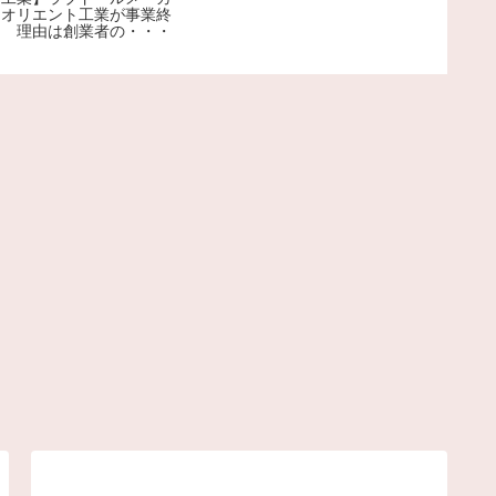
プルに苦
ーオリエント工業が事業終
ための店
了 理由は創業者の・・・