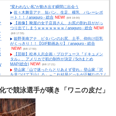
“変われない私”が動き出す瞬間に出会う
佐々木舞音アナ 短パン、生足、横乳 バレーレポ
ート！！ / anaguro - 総合
NEW!
(8/8 18:00)
サ
【画像】靴屋の女子店員さん、お尻の割れ目ががっ
つり出てしまうｗｗｗｗｗｗｗ / anaguro - 総合
NEW!
ビ
(8/8 17:55)
イ
姫野美南アナ ピタパンのお尻、土手、仰向け巨乳
がくっきり！！【GIF動画あり】 / anaguro - 総合
NEW!
で
(8/8 17:50)
逮
【芸能】松本人志企画・プロデュース『ドキュメン
タル』、アメリカで初の制作が決定 / 5chまとめ
MAP(総合)
NEW!
W
(8/8 17:21)
登山家「山で迷ったらとりあえず登れ」登山家「沢
を見つけて下山しろ」←これ結局どっちが正解なの？ /
死
5chまとめMAP(総合)
NEW!
ー
(8/8 17:01)
【政府】高市総理「物価上昇を上回る賃上げを日本
化で競泳選手が嘆き「ワニの皮だ」
に定着させる」 国家公務員月給3.51％増へ 人事院の
8
勧告を受け / 5chまとめMAP(総合)
NEW!
(8/8 16:37)
【今はやってない】審判への性接待疑惑…韓国サッ
本
カー協会が声明「現在は一切発生していない」 / 5chま
の
とめMAP(総合)
NEW!
(8/8 15:51)