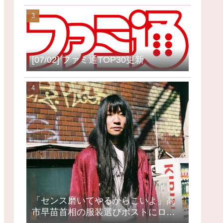
[07/02] ファミ通TOP30更新
「センス磨いてやるからこいよ」高
市早苗首相の服装選びポストにロッ