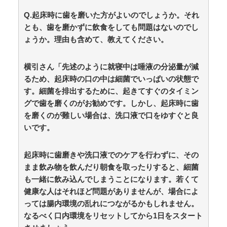
わせ、「説明できない」と言われて警察に相談しにいく
Q.起床時に歯を磨いた方がよいのでしょうか。それ
と…… / anaguro - 総合
NEW!
(8/6 17:40)
とも、歯を磨かずに飲食をしても問題はないのでし
【芸能】錦鯉・渡辺隆「飲み代は収入のほぼ…」税理
士も仰天 / 5chまとめMAP(総合)
NEW!
ょうか。理由も含めて、教えてください。
(8/6 17:35)
欧州「日本だけ反則だろ…」 世界の『日本びいき』に
ヨーロッパ全土から不満の声 / anaguro - 総合
NEW!
(8/6
横引さん「先述のように就寝中は唾液の分泌量が減
17:35)
るため、起床時の口の中は細菌でいっぱいの状態で
【ニュース】石破茂、離党の覚悟を決めた模様 /
anaguro - 総合
NEW!
す。細菌を排出するために、起きてすぐのタイミン
(8/6 17:30)
骨延長手術「0.2％の確率で一生歩けない体になるけど
グで歯を磨くのがお勧めです。しかし、起床時に歯
足が10cm伸びます」←コスパ良すぎるだろ / 5chまとめ
を磨くのが難しい場合は、洗口液で口をゆすぐと良
MAP(総合)
NEW!
(8/6 17:09)
いです。
【経済】女性の労働力率は北欧並みも「低賃金依存」
の限界 団塊世代の完全引退で、企業が迫られる“最後の
選択” / 5chまとめMAP(総合)
NEW!
(8/6 17:05)
起床時に歯磨きや洗口液でのケアを行わずに、その
焼肉屋で頼むもの / おまとめアンテナ
NEW!
(8/6 16:26)
まま飲み物を飲んだり朝食を取ったりすると、細菌
かつて６５０万部を誇った「週刊少年ジャンプ」、発
も一緒に飲み込んでしまうことになります。若くて
行部数が初の100万部割れ / 5chまとめMAP(総合)
NEW!
健康な人はそれほど問題がありませんが、場合によ
(8/6 16:17)
っては腸内環境の乱れにつながるかもしれません。
【競馬】アスコットにいる武豊騎手とルメール騎手
紹介文おかしくね？ / おまとめアンテナ
NEW!
なるべく口内環境をリセットしてから1日をスタート
(8/6 16:00)
【政治】野党、消費減税を一斉批判 「給付優先」