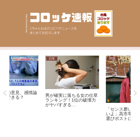
日常
問題
ニ
論
男が確実に落ちる女の仕草
ランキング！1位の破壊力
がヤバすぎる…
「センス磨いてやるからこ
いよ」高市早苗首相の服装
【
選びポストにロックミュー
ー
ジシャンが激怒、ネット大
了
荒れ