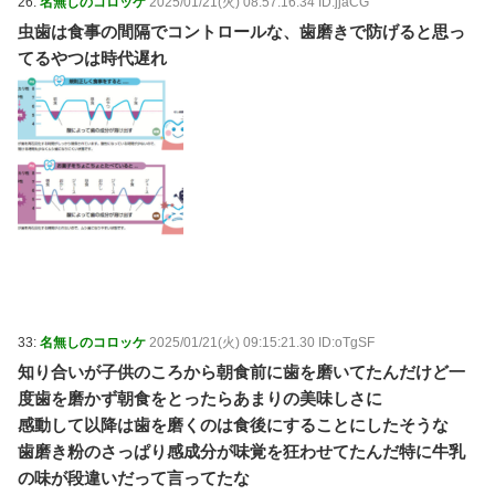
26:
名無しのコロッケ
2025/01/21(火) 08:57:16.34 ID:jjaCG
虫歯は食事の間隔でコントロールな、歯磨きで防げると思っ
てるやつは時代遅れ
33:
名無しのコロッケ
2025/01/21(火) 09:15:21.30 ID:oTgSF
知り合いが子供のころから朝食前に歯を磨いてたんだけど一
度歯を磨かず朝食をとったらあまりの美味しさに
感動して以降は歯を磨くのは食後にすることにしたそうな
歯磨き粉のさっぱり感成分が味覚を狂わせてたんだ特に牛乳
の味が段違いだって言ってたな