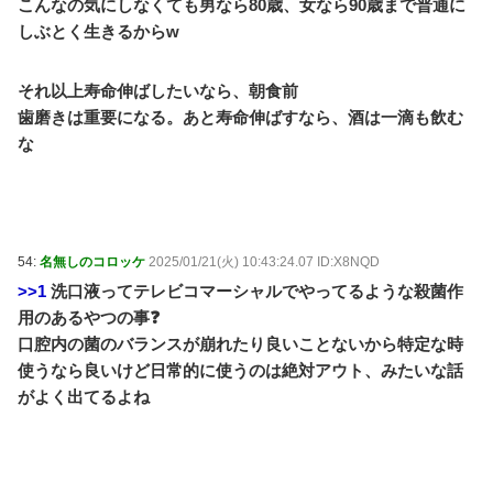
こんなの気にしなくても男なら80歳、女なら90歳まで普通に
しぶとく生きるからw
それ以上寿命伸ばしたいなら、朝食前
歯磨きは重要になる。あと寿命伸ばすなら、酒は一滴も飲む
な
54:
名無しのコロッケ
2025/01/21(火) 10:43:24.07 ID:X8NQD
>>1
洗口液ってテレビコマーシャルでやってるような殺菌作
用のあるやつの事❓
口腔内の菌のバランスが崩れたり良いことないから特定な時
使うなら良いけど日常的に使うのは絶対アウト、みたいな話
がよく出てるよね