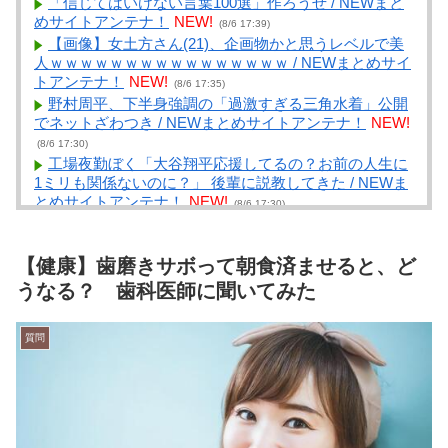
「信じてはいけない言葉100選」作ろうぜ / NEWまと
めサイトアンテナ！
NEW!
(8/6 17:39)
【画像】女土方さん(21)、企画物かと思うレベルで美
人ｗｗｗｗｗｗｗｗｗｗｗｗｗｗｗｗ / NEWまとめサイ
トアンテナ！
NEW!
(8/6 17:35)
野村周平、下半身強調の「過激すぎる三角水着」公開
でネットざわつき / NEWまとめサイトアンテナ！
NEW!
(8/6 17:30)
工場夜勤ぼく「大谷翔平応援してるの？お前の人生に
1ミリも関係ないのに？」 後輩に説教してきた / NEWま
とめサイトアンテナ！
NEW!
(8/6 17:30)
【画像】女子アナさんの谷〇＆バインすごいｗｗｗｗ
/ VIP・ネタ・オールジャンル – New World
Antenna
NEW!
【健康】歯磨きサボって朝食済ませると、ど
(8/6 17:27)
モンハン自衛隊 第１８１話 / まとめるZ
NEW!
うなる？ 歯科医師に聞いてみた
(8/6
17:04)
【経済】女性の労働力率は北欧並みも「低賃金依存」
質問
の限界 団塊世代の完全引退で、企業が迫られる“最後の
選択” / まとめるZ
NEW!
(8/6 17:04)
陰陽の真ん中に茶虎模様。 これは陰陽道的に、どんな
意味合いになるんでしょ。【再】 / まとめるZ
NEW!
(8/6
17:04)
ライバルのリコに身体で賞金払わせる話やりてえ / ま