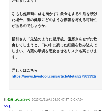
させましょう」
「財源示せ」 / 5chまとめMAP(総合)
NEW!
(8/6 15:59)
【朗報】長野桃羽「嗣永桃子さんと道重さゆみさんが
理想のアイドル像」 / おまとめアンテナ
NEW!
Q.もし起床時に歯を磨かずに飲食をする生活を続け
(8/6 13:38)
【画像】松本人志さん、大勢の若いファンに囲まれて
た場合、歯の健康にどのような影響を与える可能性
ご満悦wwwwwwwwwwwwww / おまとめアンテナ
NEW!
があるのでしょうか。
(8/6 13:32)
【原神】ホヨバに限って執行官10位がただの空席なわ
けない！ / おまとめアンテナ
横引さん「先述のように起床後、歯磨きをせずに飲
(8/6 12:00)
食してしまうと、口の中に残った細菌を飲み込んで
Powered by livedoor 相互RSS
しまい、内蔵の環境を悪化させるリスクも高まりま
す。
詳しくはこちら
https://news.livedoor.com/article/detail/27983391/
8:
名無しのコロッケ
2025/01/21(火) 08:05:47.47 ID:CXA5v
>>1