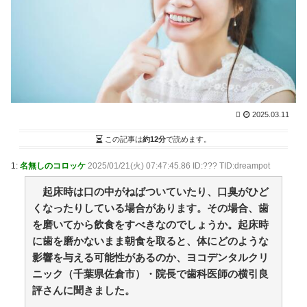
とめるZ
NEW!
(8/6 17:04)
【8/6 D 5-0 S】中日8回裏に石川・岡林・阿部のタイ
ムリーで5得点で最下位脱出！！ / まとめるZ
NEW!
(8/6
17:04)
【阪神】暗黒期を知らない新世代の若虎ファン！黄金
期しか知らない現代のファン事情と驚きのリアル / 2ch
まとめアンテナ！
(8/6 11:47)
後藤真希(15)に告白されたらどうする？画像 / 2chまと
2025.03.11
めアンテナ！
(8/6 11:47)
【プロ野球】強すぎるソフトバンクの一人勝ち？パリ
この記事は
約12分
で読めます。
ーグファンが語る毎年のペナントレースのリアルな本音
/ 2chまとめアンテナ！
(8/6 11:47)
1:
名無しのコロッケ
2025/01/21(火) 07:47:45.86 ID:??? TID:dreampot
【悲報】お弁当屋さん、消費税が下がっても値段据え
置き / 2chまとめアンテナ！
起床時は口の中がねばついていたり、口臭がひど
(8/6 11:47)
36歳の彼女と結婚したいのに、家族が猛反対。家族か
くなったりしている場合があります。その場合、歯
ら信じられない言葉が飛び出した… 他 / 2chnaviヘッド
を磨いてから飲食をすべきなのでしょうか。起床時
ライン
(12/24 07:00)
に歯を磨かないまま朝食を取ると、体にどのような
Powered by livedoor 相互RSS
影響を与える可能性があるのか、ヨコデンタルクリ
ニック（千葉県佐倉市）・院長で歯科医師の横引良
評さんに聞きました。
大変だけど幸せ。等身大の子育て物語。
嫁の銀行口座が突如凍結されて三菱UFJ銀行に問い合