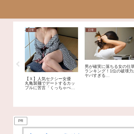
日常
日常
男が確実に落ちる女の仕
来たくな
ランキング！1位の破壊力
投稿に反
ヤバすぎる…
【Ｘ】人気セクシー女優
丸亀製麺でデートするカッ
プルに苦言「くっちゃべる
ための店じゃないんだよ」
PR