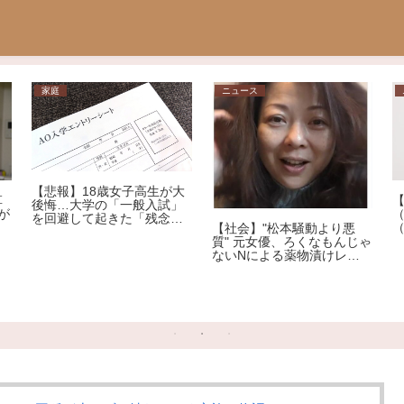
家庭
ニュース
【悲報】18歳女子高生が大
草
後悔…大学の「一般入試」
が
を回避して起きた「残念す
【社会】"松本騒動より悪
ぎる悲劇」
質" 元女優、ろくなもんじゃ
ないNによる薬物漬けレイ
プ告発