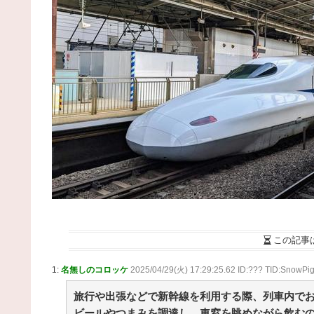
ｬｯ → ヤバすぎる物が飛び出てくる・・・ / NEWまと
めサイトアンテナ！
NEW!
(8/7 15:00)
【動画】女子高生ダンス部、完成度が高すぎる 
去最高傑作と話題にｗｗｗｗ / NEWまとめサイトア
テナ！
NEW!
(8/7 15:00)
小林製薬「安楽〇の薬作りました」←どんな名前
なりそう？もし作ったら / 2chまとめアンテナ！
NEW
(8/7 14:46)
【芸能】鈴木奈々「垂れてたバストが上がった！
「今が一番バスト大きい！」 下着姿を公開、豊満
美バストを披露 [冬月記者★] / 2chまとめアンテナ！
NEW!
(8/7 14:46)
【巨人対ヤクルト17回戦】ヤクルト・長岡、巨人
ハワードから第4号先制ソロホームラ
ン！！！！！！！！！！！！！ / 2chまとめアンテナ
NEW!
(8/7 14:46)
野球も学問も妥協なし！佐々木麟太郎が目指す学
取得とトップアスリートとしての新たな生き方 / 2ch
この記事
とめアンテナ！
NEW!
(8/7 14:46)
8月6日からまたIT業界で働くことになりました契
1:
名無しのコロッケ
2025/04/29(火) 17:29:25.62 ID:??? TID:SnowPi
社員、月給21万、土日… / VIP・ネタ・オールジャン
– New World Antenna
NEW!
旅行や出張などで新幹線を利用する際、列車内で
(8/7 14:27)
36歳の彼女と結婚したいのに、家族が猛反対。家
ビールやつまみを調達し、車窓を眺めながら飲む