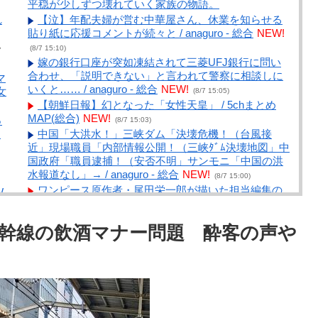
平穏が少しずつ壊れていく家族の物語。
れ
【泣】年配夫婦が営む中華屋さん、休業を知らせる
貼り紙に応援コメントが続々と / anaguro - 総合
NEW!
(8/7 15:10)
7
嫁の銀行口座が突如凍結されて三菱UFJ銀行に問い
合わせ、「説明できない」と言われて警察に相談しに
マ
いくと…… / anaguro - 総合
NEW!
女
(8/7 15:05)
【朝鮮日報】幻となった「女性天皇」 / 5chまとめ
MAP(総合)
NEW!
っ
(8/7 15:03)
め
中国「大洪水！」三峡ダム「決壊危機！（台風接
近」現場職員「内部情報公開！（三峡ﾀﾞﾑ決壊地図」中
国政府「職員逮捕！（安否不明」サンモニ「中国の洪
水報道なし」→ / anaguro - 総合
NEW!
(8/7 15:00)
ワンピース原作者・尾田栄一郎が描いた担当編集の
W
似顔絵「ムダに東大卒」 / 5chまとめMAP(総合)
NEW!
(8/7 14:51)
、
幹線の飲酒マナー問題 酔客の声や
【速報】ダウンタウン浜田、とんでもない発言ｗｗ
ｗｗｗｗｗｗｗｗ / 5chまとめMAP(総合)
NEW!
(8/7
14:47)
だ
【元フジ】渡邊渚「無理解や差別は永遠に変わらな
ま
い」「同じ病気になったことのない人間にはわからな
い」PTSD公表への思い / 5chまとめMAP(総合)
NEW!
ｼ
(8/7 14:39)