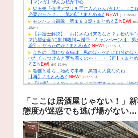
【マンガ】ぜんぶ私が中心
やる夫「催眠アプリを手に入れたんだけど……こ
必要だった？」 第29話 / まとめるZ
NEW!
(8/7 15:04)
モンハン自衛隊 第１８２話 / まとめるZ
NEW!
(8/
15:04)
【弁護士解説】「おじさんは来るなと？」松のや“
マ応援企画”に批判殺到→謝罪…キャンペーンは「男
差別」だったのか / まとめるZ
NEW!
(8/7 15:04)
うちの一歳になる猫は、私のほっぺたに自分のほ
ぺたくっつけると落ち着くのか・・・【再】 / まと
るZ
NEW!
(8/7 15:04)
黒猫と暮らし始めて半年，黒猫も大変なのね…
【再】 / まとめるZ
NEW!
(8/7 15:04)
【悲報】ワイのトッモドパガキすぎるｗｗｗ / NE
まとめサイトアンテナ！
NEW!
(8/7 15:03)
【動画】公園の水飲み場で前屈みで水を飲む女子
「ここは居酒屋じゃない！」新
危うく乳が見えてしまう / NEWまとめサイトアンテ
ナ！
NEW!
態度が迷惑でも逃げ場がない…
(8/7 15:01)
【悲報】仙台育英のマネージャー、首をひねった
けでなぜかウインクしたことにされてしまう / NEW
とめサイトアンテナ！
NEW!
問題
(8/7 15:00)
「エアコンから変な音がする。なんだろ…え？」ﾊﾟ