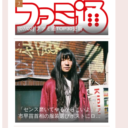
[07/02] ファミ通TOP30更新
「センス磨いてやるからこいよ」高
市早苗首相の服装選びポストにロッ
クミュージシャンが激怒、ネット大