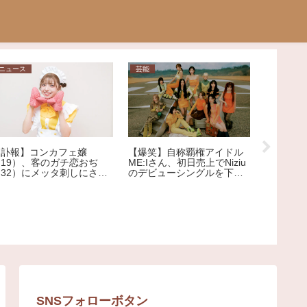
ニュース
芸能
ニュース
【訃報】コンカフェ嬢
【爆笑】自称覇権アイドル
（19）、客のガチ恋おぢ
ME:Iさん、初日売上でNiziu
【神奈川
（32）にメッタ刺しにされ
のデビューシングルを下回
逮捕され
死亡
る大爆死ｗｗｗｗｗｗｗｗ
れてまた
ｗｗｗｗｗｗｗｗｗｗｗ
逮捕
SNSフォローボタン