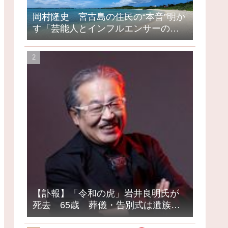
岡村隆史 宮古島の住民の“本音”明か
す「芸能人とインフルエンサーの島
になってしまったって」
【訃報】「令和の虎」岩井良明氏が
死去 65歳 葬儀・告別式は遺族の
意向で密葬