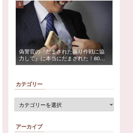
荒れ
偽警官の『だまされた振り作戦に協
力して』に本当にだまされた！80代
女性1200万円被害
カテゴリー
アーカイブ