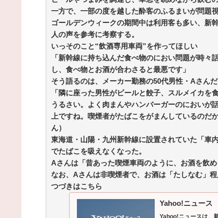
から信じられない言葉が飛び出した… 他 / 2chnaviヘ
一方で、一部の度を越した酔客のふるまいが問題
ドライン
(12/24 07:00)
ゴールデンウィークの期間中は利用客も多い、新
Powered by livedoor 相互RSS
人の声を参考に考察する。
いっそのこと“飲酒専用車両”を作ってほしい
「新幹線に持ち込んだ食べ物のにおい問題が時々
し、食べ物とお酒が合わさると最悪です」
そう語るのは、メーカー勤務の50代男性・Aさん
「隣に座った男性がビールと餃子、スルメイカを
うるさい。よく肉まんやハンバーガーのにおいが
上ですね。喫煙者がたばこをがまんしているのだ
ん）
東海道・山陽・九州新幹線に設置されていた「車内喫
でたばこを吸えなくなった。
Aさんは「昔あった喫煙車両のように、お酒を飲
なお、Aさんは非喫煙者で、お酒は「たしなむ」程
つづきはこちら
Yahoo!ニュース
Yahoo!ニュース