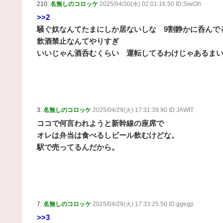
210:
名無しのコロッケ
2025/04/30(水) 02:01:16.50 ID:SiwOh
>>2
騒ぐ奴なんてたまにしか居ないしな 9割静かに呑んで
飲酒禁止なんてやりすぎ
いいじゃん酒呑むくらい 運転してるわけじゃあるま
3:
名無しのコロッケ
2025/04/29(火) 17:31:39.90 ID:JAWtT
ココで何言われようと新幹線の座席で
オレは弁当は食べるしビール飲むけどな。
駅で売ってるんだから。
7:
名無しのコロッケ
2025/04/29(火) 17:33:25.50 ID:ggegp
>>3