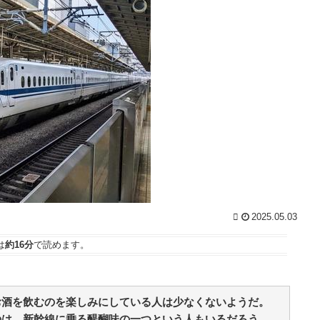
【朗報】ハンターハンター、とんでもねえ伏線が発
掘される / 5chまとめMAP(総合)
NEW!
(8/7 14:19)
過
【ウマ娘】4コマ「ギャル界隈」 / おまとめアンテナ
ン
NEW!
(8/7 12:15)
堀田真由が10周年で大きな一歩 初挑戦の役柄に期
に
待集まる / おまとめアンテナ
NEW!
!
(8/7 12:08)
【心霊・幽霊】真緑色の腐った死体？ / おまとめア
ンテナ
NEW!
」
(8/7 11:00)
な
鍵失くした男「45分だけ部屋に入れろ！何もしない
から！」→女子大生「無理です（警察呼びます）」→
男「熱中症になれってか！使えないな！」完全に不審
者で草ｗｗｗ / おまとめアンテナ
NEW!
・
(8/7 10:19)
大嫌いで一口も食べられなかったトマトが、妊娠中
！
だけ突然食べられるようになり、つわりが終わった瞬
間にまた食べられなくなった衝撃 / おまとめアンテナ
2025.05.03
位
(8/7 09:25)
ま
は
約16分
で読めます。
Powered by livedoor 相互RSS
約
g
ル
お酒を飲むのを楽しみにしている人は少なくないようだ。
族
のは、新幹線に乗る醍醐味の一つという人もいるだろう。