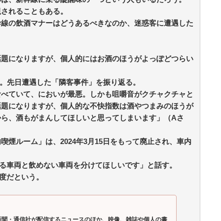
ッ
視されることもある。
幹線の飲酒マナーはどうあるべきなのか、迷惑客に遭遇した
話題になりますが、個人的にはお酒のほうがよっぽどつらい
だ。先日遭遇した「隣客事件」を振り返る。
食べていて、においが最悪。しかも咀嚼音がクチャクチャと
話題になりますが、個人的な不快指数は酒やつまみのほうが
から、酒もがまんしてほしいと思ってしまいます」（Aさ
煙ルーム」は、2024年3月15日をもって廃止され、車内
める車両と飲めない車両を分けてほしいです」と話す。
度だという。
は、新聞・通信社が配信するニュースのほか、映像、雑誌や個人の書