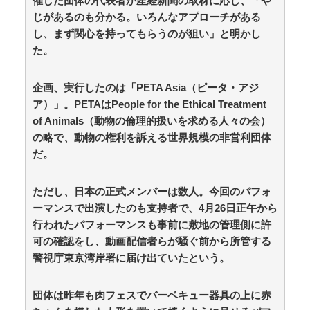
催した団体の代表者が産経新聞の取材に応じ、「や
の投稿に雉で有名な別評論家が噛みついてしまい…… /
じがあるのも分かる。いろんなアプローチがある
anaguro - 総合
NEW!
(8/6 17:10)
し、まず関心を持ってもらうのが狙い」と明かし
骨延長手術「0.2％の確率で一生歩けない体になるけど
た。
足が10cm伸びます」←コスパ良すぎるだろ / 5chまとめ
MAP(総合)
NEW!
(8/6 17:09)
【経済】女性の労働力率は北欧並みも「低賃金依存」
企画、実行したのは「PETA Asia（ピータ・アジ
の限界 団塊世代の完全引退で、企業が迫られる“最後の
ア）」。PETAはPeople for the Ethical Treatment
選択” / 5chまとめMAP(総合)
NEW!
(8/6 17:05)
of Animals（動物の倫理的扱いを求める人々の会）
宮本夢羅アナ 胸チラ、谷間チラ！！ / anaguro - 総合
NEW!
の略で、動物の権利を訴える世界規模の非営利団体
(8/6 17:05)
防護管なしで感電死を起こした某工務店、「そんな危
だ。
険な現場お断りしますわ!と断って正解やったわ」と業者
が業界事情を告白 / anaguro - 総合
NEW!
(8/6 17:00)
ただし、日本の正式メンバーは数人。今回のパフォ
かつて６５０万部を誇った「週刊少年ジャンプ」、発
行部数が初の100万部割れ / 5chまとめMAP(総合)
NEW!
ーマンスで出演したのも支持者で、4月26日正午から
(8/6 16:17)
行われたパフォーマンスも事前に敷地の管理側に許
【競馬】アスコットにいる武豊騎手とルメール騎手
可の確認をし、動画配信者らが騒ぐ前から所管する
紹介文おかしくね？ / おまとめアンテナ
NEW!
(8/6 16:00)
警視庁東京湾岸署に届け出ていたという。
【政治】野党、消費減税を一斉批判 「給付優先」
「財源示せ」 / 5chまとめMAP(総合)
NEW!
(8/6 15:59)
『ジャンポケ斉藤、懲役7年の求刑』←これｗｗｗｗ
団体は昨年も肉フェスでバーベキュー器具の上に赤
ｗｗｗｗｗｗｗｗｗｗｗｗｗｗ / 5chまとめMAP(総