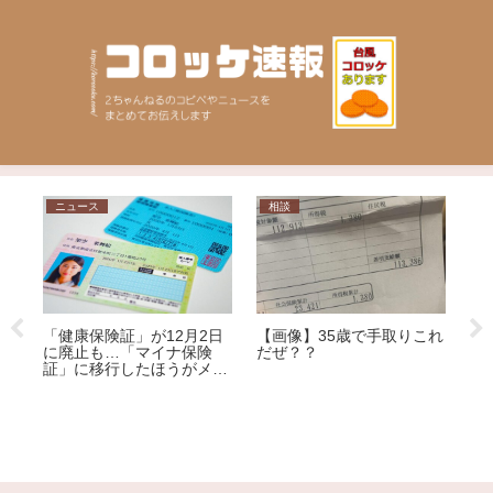
ニュース
相談
家
【
【画像】35歳で手取りこれ
「健康保険証」が12月2日
後
だぜ？？
ぢ
に廃止も…「マイナ保険
を
され
証」に移行したほうがメリ
ぎ
ット大!?その理由を専門家
が解説