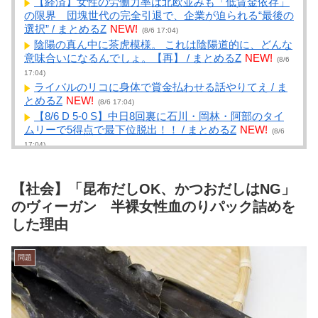
【経済】女性の労働力率は北欧並みも「低賃金依存」
の限界 団塊世代の完全引退で、企業が迫られる“最後の
選択” / まとめるZ
NEW!
(8/6 17:04)
陰陽の真ん中に茶虎模様。 これは陰陽道的に、どんな
意味合いになるんでしょ。【再】 / まとめるZ
NEW!
(8/6
17:04)
ライバルのリコに身体で賞金払わせる話やりてえ / ま
とめるZ
NEW!
(8/6 17:04)
【8/6 D 5-0 S】中日8回裏に石川・岡林・阿部のタイ
ムリーで5得点で最下位脱出！！ / まとめるZ
NEW!
(8/6
17:04)
【画像】スレンダー美脚、とんでもないダンスを披露
してしまうwwwwwwwww / NEWまとめサイトアンテ
ナ！
NEW!
【社会】「昆布だしOK、かつおだしはNG」
(8/6 17:01)
外人の医療費未払いが多すぎたので病院が外人の治療
のヴィーガン 半裸女性血のりパック詰めを
を断るようになってしまう / NEWまとめサイトアンテ
した理由
ナ！
NEW!
(8/6 17:01)
【悲報】精神科医「女の子が泣くのは、ムカつきすぎ
てどうしていいのか分からなくなるから」 / NEWまとめ
問題
サイトアンテナ！
NEW!
(8/6 17:00)
【悲報】高市早苗に逆らった財務官僚、異例の左遷ｗ
ｗｗｗｗｗｗｗ / NEWまとめサイトアンテナ！
NEW!
(8/6 17:00)