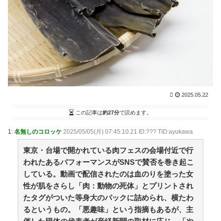
学生時代どのグループにも属さなかった人 / NEWまと
めサイトアンテナ！
NEW!
(8/6 16:57)
【画像】ワイのS&P500、逝くｗ / VIP・ネタ・オール
ジャンル – New World Antenna
NEW!
(8/6 16:27)
【阪神】暗黒期を知らない新世代の若虎ファン！黄金
期しか知らない現代のファン事情と驚きのリアル / 2ch
まとめアンテナ！
(8/6 11:47)
後藤真希(15)に告白されたらどうする？画像 / 2chまと
めアンテナ！
(8/6 11:47)
2025.05.22
【プロ野球】強すぎるソフトバンクの一人勝ち？パリ
ーグファンが語る毎年のペナントレースのリアルな本音
この記事は
約27分
で読めます。
/ 2chまとめアンテナ！
(8/6 11:47)
【悲報】お弁当屋さん、消費税が下がっても値段据え
1:
名無しのコロッケ
2025/05/05(月) 07:45:10.21 ID:??? TID:ayukawa
置き / 2chまとめアンテナ！
(8/6 11:47)
36歳の彼女と結婚したいのに、家族が猛反対。家族か
東京・台場で開かれている肉フェスの会場付近で行
ら信じられない言葉が飛び出した… 他 / 2chnaviヘッド
われたあるパフォーマンスがSNSで賛否を巻き起こ
ライン
(12/24 07:00)
している。動画で配信されたのは血のりを塗った女
Powered by livedoor 相互RSS
性が肌をさらし「肉：動物の死体」とプリントされ
たタグがついた等身大のパックに詰められ、横たわ
爽やか青年に忍び寄るストーカー疑惑
るというもの。「悪趣味」という指摘もあるが、主
BYD Raccoを礼賛する連中に自動車評論家が苦言、そ