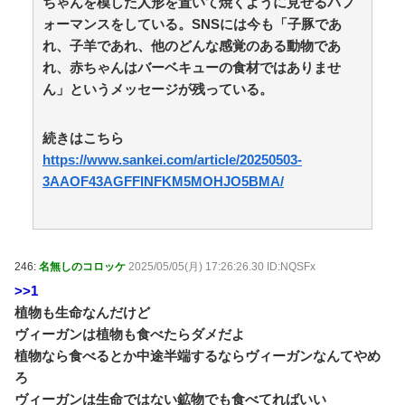
ちゃんを模した人形を置いて焼くように見せるパフ
合)
NEW!
(8/6 15:31)
ォーマンスをしている。SNSには今も「子豚であ
【朗報】長野桃羽「嗣永桃子さんと道重さゆみさんが
れ、子羊であれ、他のどんな感覚のある動物であ
理想のアイドル像」 / おまとめアンテナ
NEW!
(8/6 13:38)
【画像】松本人志さん、大勢の若いファンに囲まれて
れ、赤ちゃんはバーベキューの食材ではありませ
ご満悦wwwwwwwwwwwwww / おまとめアンテナ
NEW!
ん」というメッセージが残っている。
(8/6 13:32)
【原神】ホヨバに限って執行官10位がただの空席なわ
続きはこちら
けない！ / おまとめアンテナ
NEW!
(8/6 12:00)
【画像】大相撲の伯乃富士と熱海富士、反社との写真
https://www.sankei.com/article/20250503-
流出ｗｗｗ / おまとめアンテナ
(8/6 11:00)
3AAOF43AGFFINFKM5MOHJO5BMA/
Powered by livedoor 相互RSS
246:
名無しのコロッケ
2025/05/05(月) 17:26:26.30 ID:NQSFx
>>1
植物も生命なんだけど
ヴィーガンは植物も食べたらダメだよ
植物なら食べるとか中途半端するならヴィーガンなんてやめ
ろ
ヴィーガンは生命ではない鉱物でも食べてればいい