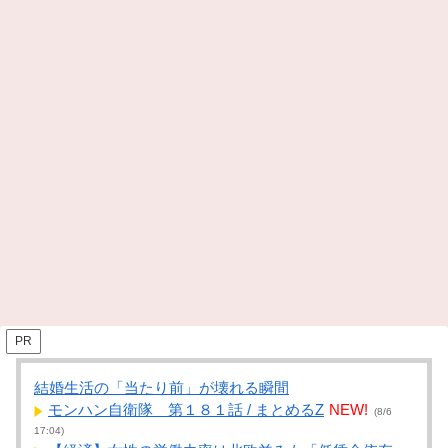
PR
結婚生活の「当たり前」が壊れる瞬間
モンハン自衛隊 第１８１話 / まとめるZ
NEW!
(8/6
17:04)