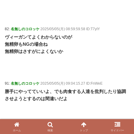
82:
名無しのコロッケ
2025/05/05(月) 08:59:59.58 ID:T7yIY
ヴィーガンてよくわからないのが
無精卵もNGの場合ね
無精卵はさすがによくないか
91:
名無しのコロッケ
2025/05/05(月) 09:04:15.27 ID:FnWeE
勝手にやってていいよ、でも肉食する人達を批判したり協調
させようとするのは間違いだよ
94:
名無しのコロッケ
2025/05/05(月) 09:05:09.68 ID:JLy9e
ホーム
検索
トップ
サイドバー