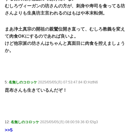
むしろヴィーガンの坊さんの方が、刺身や寿司を食ってる坊
さんよりも生臭坊主言われるのはもはや本末転倒。
まあ浄土真宗の開祖の親鸞位開き直って、むしろ教義を変え
て肉食OKにするのであれば良いよ。
けど他宗派の坊さんはちゃんと真面目に肉食を控えましょう
か。
5:
名無しのコロッケ
2025/05/05(月) 07:53:47.84 ID:HztN6
昆布さんも生きているんだぞ！
12:
名無しのコロッケ
2025/05/05(月) 08:00:59.36 ID:f2lg3
>>5