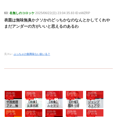
60:
名無しのコロッケ
2025/06/22(日) 23:04:35.83 ID:eWZRP
表題は無味無臭かクソかのどっちかなのなんとかしてくれや
まだアンダーの方がいいと思えるのあるわ
元スレ:
ぶっちゃけ曲興味ない奴いる？
2026-08-
2026-08-
2026-08-
2026-08-
2026-08-
07 11:35
07 11:21
07 10:59
07 10:57
07 10:29
NEW
NEW
NEW
NEW
NEW
中西悠理
【画像】
【画像】
【悲報】
ジャンプ
アナ 袖
女漫画家
ルナマリ
霜降り明
ストアで
口からイ
しか描か
ア・ホー
星粗品さ
大量注文
2026-08-
2026-08-
2026-08-
2026-08-
2026-08-
ンナーチ
ないバト
クさん、
ん、後輩
→キャン
07 10:25
07 10:21
07 10:05
07 10:05
07 10:05
NEW
NEW
NEW
NEW
NEW
ラ見
ル漫画の
ガンダム
芸人のフ
セルを繰