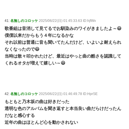
41:
名無しのコロッケ
2025/06/22(日) 01:45:33.63 ID:hjfWv
歌番組は音消して見てるでお馴染みのワイがきましたよ～😃
僕僕以来だからもう４年になるかな
それ以前は普通に音も聞いてたんだけど、いよいよ耐えられ
なくなったので😃
当時は散々叩かれたけど、最近はやっと曲の酷さを認識して
くれるオタが増えて嬉しい～😃
42:
名無しのコロッケ
2025/06/22(日) 01:46:49.78 ID:HprSE
もともと乃木坂の曲は好きだった
透明な色のアルバムを聞き返すと本当良い曲だらけだったん
だなと感心する
近年の曲はほとんど心を動かされない