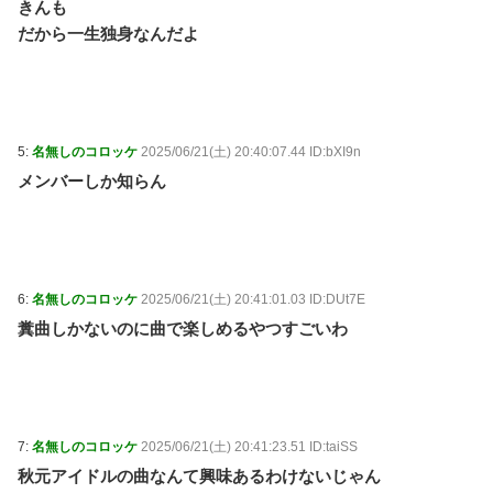
きんも
三十路女子の仕事と恋、その先にあった本音
だから一生独身なんだよ
BYD Raccoを礼賛する連中に自動車評論家が苦言、そ
の投稿に雉で有名な別評論家が噛みついてしまい…… /
anaguro - 総合
NEW!
(8/7 12:10)
ナイナイ岡村、家事をめぐる妻の不満に「言ってくれ
たら済む話やん」になるみ「バイトやったらクビやで」
/ 5chまとめMAP(総合)
NEW!
(8/7 12:05)
5:
名無しのコロッケ
2025/06/21(土) 20:40:07.44 ID:bXI9n
GANTZ1巻、よく見たら終わり方が面白すぎる / 5chま
メンバーしか知らん
とめMAP(総合)
NEW!
(8/7 12:05)
【なぜ韓国にはキム姓が多いのか】 韓国の姓は250、
日本は30万…歴史的背景を米学者分析「学問尊重と平和
な歴史が原動力」 / anaguro - 総合
NEW!
(8/7 12:05)
【悲報】浜口氏「『FF7 リバース』の大量コンテンツ
6:
名無しのコロッケ
2025/06/21(土) 20:41:01.03 ID:DUt7E
で疲れ、離れたプレイヤーいた」 / 5chまとめMAP(総
合)
NEW!
糞曲しかないのに曲で楽しめるやつすごいわ
(8/7 12:01)
共産党区議、16年熊本地震の募金流用疑惑の党員につ
いて「当時はクズ野郎だったが今は違う」と擁護 /
anaguro - 総合
NEW!
(8/7 12:00)
韓国人「韓国サッカー性接待に日本人審判も接待受け
たみたいだよ」 / 5chまとめMAP(総合)
NEW!
(8/7 11:55)
7:
名無しのコロッケ
2025/06/21(土) 20:41:23.51 ID:taiSS
【兵庫】ドン・キホーテ露店「うなぎのかば焼き」で
秋元アイドルの曲なんて興味あるわけないじゃん
食中毒 男女14人が発熱や腹痛など訴え…サルモネラ属