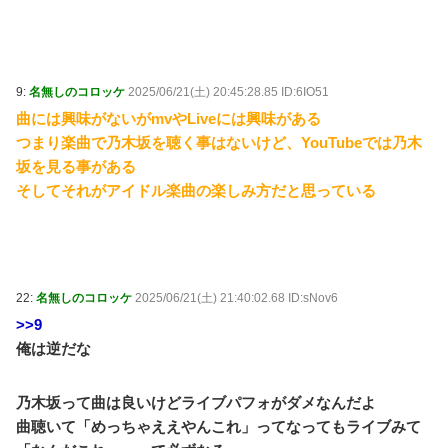
の菌検出 / 5chまとめMAP(総合)
NEW!
(8/7 11:35)
鍵失くした男「45分だけ部屋に入れろ！何もしないか
ら！」→女子大生「無理です（警察呼びます）」→男
「熱中症になれってか！使えないな！」完全に不審者で
草ｗｗｗ / おまとめアンテナ
NEW!
(8/7 10:19)
9:
名無しのコロッケ
2025/06/21(土) 20:45:28.85 ID:6IO51
大嫌いで一口も食べられなかったトマトが、妊娠中だ
曲には興味がないがmvやLiveには興味がある
け突然食べられるようになり、つわりが終わった瞬間に
つまり楽曲で乃木坂を聴く事はないけど、YouTubeでは乃木
また食べられなくなった衝撃 / おまとめアンテナ
NEW!
坂を見る事がある
(8/7 09:25)
洋服の青山、空調ウェアを発売ｗｗｗｗｗｗ / おまと
そしてそれがアイドル楽曲の楽しみ方だと思っている
めアンテナ
NEW!
(8/7 09:08)
「やりますよ！」と返事だけは一丁前なのに全く動か
ない職場の無能、催促しても放置→引き取ろうとすると
「申し訳ないからやる」と拒否…やる気ないなら引き受
けるなよ・・・ / おまとめアンテナ
NEW!
(8/7 07:19)
22:
名無しのコロッケ
2025/06/21(土) 21:40:02.68 ID:sNov6
普通の家は父母が各一名だと知った時と、四人の父母
>>9
が全員同性愛者で複雑な婚姻・養子縁組関係だと知った
時に死ぬほど驚いた / おまとめアンテナ
俺は逆だな
(8/7 06:27)
Powered by livedoor 相互RSS
乃木坂って曲は良いけどライブパフォがダメなんだよ
曲聴いて「めっちゃええやんこれ」ってなってもライブみて