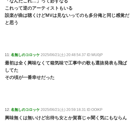
「なんだこれ…」って必ずなる
これって逆のアーティストもいる
設楽が曲は聴くけどMVは見ないってのも多分俺と同じ感覚だ
と思う
11:
名無しのコロッケ
2025/06/21(土) 20:48:54.37 ID:WU0jP
最初は全く興味なくて箱気味で工事中の歌も選抜発表も飛ば
してた
その頃が一番幸せだった
12:
名無しのコロッケ
2025/06/21(土) 20:59:18.31 ID:OOlKP
興味無くは無いけど出待ち女とか賀喜じゃ聞く気にもならん