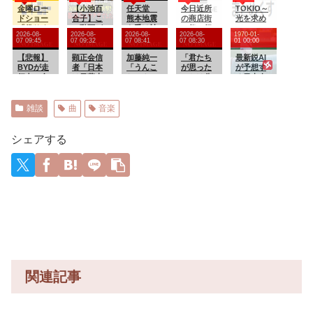
え！！
金曜ロー
ワンシー
【小池百
になる
任天堂
ァンから
今日近所
り返した
TOKIO～
ドショー
ンが発見
合子】こ
熊本地震
苦言を呈
の商店街
女を逮
光を求め
「借りく
さらる
の動画が
を受け被
されブチ
の祭に行
捕 「注
て～ 二
2026-08-
2026-08-
2026-08-
2026-08-
1970-01-
らしのア
wwwww
削除され
災者の製
ギレ
こうと思
文で欲求
部 第１
07 09:45
07 09:32
07 08:41
07 08:30
01 00:00
リエッテ
wwwww
たら察し
品修理は
うんやが
が満たさ
１７話
ィ」って
【悲報】
wwwww
てくださ
顕正会信
無償対応
加藤純一
「君たち
れた」総
最新鋭AI
面白い
BYDが走
wwwww
い。ヤク
者「日本
（災害救
「うんこ
が思った
額43億円
が予想す
の？
行中に全
wwwww
ザ以上の
は日蓮大
助法適用
ちゃん」
ことは分
る日本人
電源喪
ww
要求を出
聖人の本
地域）
人気配信
かる、言
メジャー
失、ハザ
す都議会
国なんで
義援金
者の熱い
うな」と
リーガー
ードも点
の実態を
すぅ～」
5000万円
戦い！遂
韓国のア
達の2026
雑談
曲
音楽
かず道路
全て話し
首相視察
寄付
に本番が
ワビ丼を
年の打撃
上で走行
ますね
の避難所
始まる第3
見た人々
成績
不能
でデモを
回「ニコ
が騒然、
wywywy
シェアする
に！ 走
始める…
ニコ老人
盛り付け
wwywyw
行距離わ
会RUST」
って大事
ywywywy
ずか約
練習鯖の
だという
wywyww
7700kmで
MVP「は
ことがひ
y
発生
りーシ」
と目で理
最後に全
解できて
てのTCを
しま
吹き飛ば
う……
す
関連記事