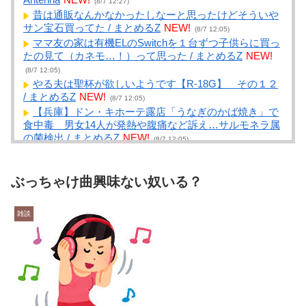
(8/7 12:27)
昔は通販なんかなかったしなーと思ったけどそういや
サン宝石買ってた / まとめるZ
NEW!
(8/7 12:05)
ママ友の家は有機ELのSwitchを１台ずつ子供らに買っ
たの見て（カネモ…！）って思った / まとめるZ
NEW!
(8/7 12:05)
やる夫は聖杯が欲しいようです【R-18G】 その１２
/ まとめるZ
NEW!
(8/7 12:05)
【兵庫】ドン・キホーテ露店「うなぎのかば焼き」で
食中毒 男女14人が発熱や腹痛など訴え…サルモネラ属
の菌検出 / まとめるZ
NEW!
(8/7 12:05)
私が起きると一緒に起き出すうちのぬこたん そんなぬ
こたんに遠慮して、なかなか朝起き上がれずに遅刻続き
です【再】 / まとめるZ
NEW!
ぶっちゃけ曲興味ない奴いる？
(8/7 12:05)
脳の手術で正常な脳を摘出 / NEWまとめサイトアンテ
ナ！
NEW!
(8/7 12:03)
雑談
明日は令和8年8月8日ハッピーの日です。あとはわか
りますね。 / NEWまとめサイトアンテナ！
NEW!
(8/7
12:01)
人気配信者さん、加藤純一さんのファンに「RUSTで
お気に入りの配信者が負けて嫌だよな？空気読めってな
るよな？その結果がVCR。お前らVCR向いてるよ」→大
炎上 / NEWまとめサイトアンテナ！
NEW!
(8/7 12:00)