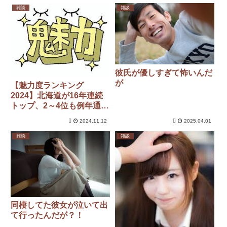
雑談
雑談
彼氏が優しすぎて怖いんだ
が
【魅力度ランキング
2024】北海道が16年連続
トップ、2～4位も例年通
り・・・
2024.11.12
2025.04.01
雑談
雑談
同棲してた彼女が泣いて出
て行ったんだが？！