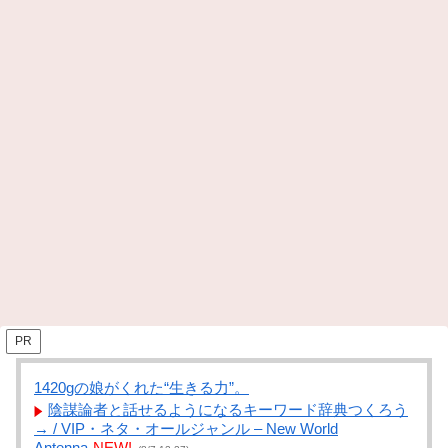
PR
1420gの娘がくれた“生きる力”。
陰謀論者と話せるようになるキーワード辞典つくろう
→ / VIP・ネタ・オールジャンル – New World
Antenna
NEW!