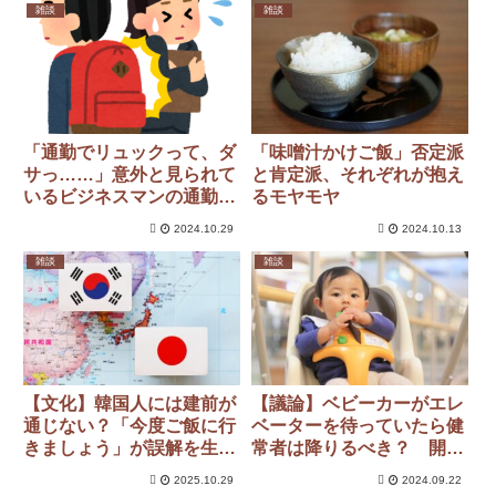
雑談
雑談
「通勤でリュックって、ダ
「味噌汁かけご飯」否定派
サっ……」意外と見られて
と肯定派、それぞれが抱え
いるビジネスマンの通勤ス
るモヤモヤ
タイル。
2024.10.29
2024.10.13
雑談
雑談
【文化】韓国人には建前が
【議論】ベビーカーがエレ
通じない？「今度ご飯に行
ベーターを待っていたら健
きましょう」が誤解を生む
常者は降りるべき？ 開ボ
理由
タン押し続ける母親の行動
2025.10.29
2024.09.22
が賛否両論