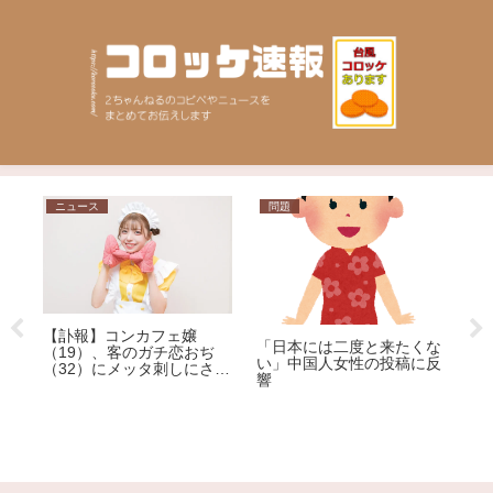
ニュース
問題
日
【
【訃報】コンカフェ嬢
「日本には二度と来たくな
性
（19）、客のガチ恋おぢ
い」中国人女性の投稿に反
テ
（32）にメッタ刺しにされ
響
死亡
カ
終
・