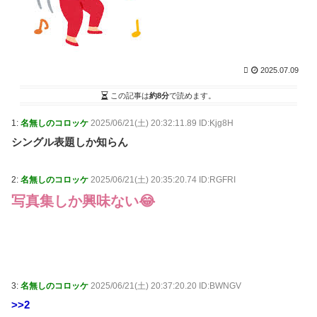
仙台育英のプロチアガール、星さんに負けない逸材だ
った / NEWまとめサイトアンテナ！
NEW!
(8/7 12:00)
【衝撃】「実は日本でしか人気がない」と知りてマジ
でビビり申したものwywwywyywywywywywywywyw /
NEWまとめサイトアンテナ！
NEW!
(8/7 12:00)
2025.07.09
【動画】手術中に熊本地震直撃やばすぎｗｗｗｗｗｗ
ｗ / 2chまとめアンテナ！
NEW!
この記事は
約8分
で読めます。
(8/7 11:58)
【MLB】菅野智之の投球指標が異次元すぎると話題
1:
名無しのコロッケ
2025/06/21(土) 20:32:11.89 ID:Kjg8H
に！海を渡ったベテラン右腕が見せつける進化の証明 /
2chまとめアンテナ！
NEW!
(8/7 11:58)
シングル表題しか知らん
【悲報】イチロー「怪我さえなければ、とかは雑魚の
言い訳」 / 2chまとめアンテナ！
NEW!
(8/7 11:58)
2:
名無しのコロッケ
2025/06/21(土) 20:35:20.74 ID:RGFRI
【日本ハム対楽天17回戦】楽天・黒川、日本ハム・達
から第2号先制ソロホームラ
写真集しか興味ない😂
ン！！！！！！！！！！！！！ / 2chまとめアンテナ！
NEW!
(8/7 11:58)
36歳の彼女と結婚したいのに、家族が猛反対。家族か
ら信じられない言葉が飛び出した… 他 / 2chnaviヘッド
ライン
(12/24 07:00)
3:
名無しのコロッケ
2025/06/21(土) 20:37:20.20 ID:BWNGV
Powered by livedoor 相互RSS
>>2