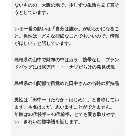
妻が嫌すぎて壊れていった、ある夫の現実
ないものの、大阪の地で、少しずつ生活を立て直そ
防護管なしで感電死を起こした某工務店、「そんな危
うとしています。
険な現場お断りしますわ!と断って正解やったわ」と業者
が業界事情を告白 / anaguro - 総合
NEW!
(8/9 06:10)
いま一番の願いは「自分は誰か」が明らかになるこ
中国「大洪水！」三峡ダム「決壊危機」台風13号「三
峡直撃確定」日本「最も強い勢力で接近！（伊勢湾台風
と。男性は「どんな些細なことでもいいので、情報
級」台風13号と15号「中国本土でぶつかり合う（前代未
がほしい」と話しています。
聞」→ / anaguro - 総合
NEW!
(8/9 06:05)
【聯合ニュース】 韓国在住の日本人女性インフルエン
サー ライブ配信中に死亡 / anaguro - 総合
NEW!
島根県の山中で財布の中はカラ 携帯なし、ブラン
(8/9
06:00)
ドバッグには60万円・・・ナゾだらけの発見状況
みい山作者「居酒屋行く奴はバカ。ホストの初回なら
居酒屋より安く飲めてイケメンにチヤホヤされる」 /
5chまとめMAP(総合)
NEW!
島根県の山間部で目覚めた田中さんの当時の所持品
(8/9 05:57)
韓国人「昨日Jリーグで韓国人選手絶対やってはいけ
ないプレーで退場となる」 / 5chまとめMAP(総合)
NEW!
男性は「田中一（たなか・はじめ）」と自称してい
(8/9 05:51)
ます。本名はまだ、思い出すことができません。
【悲報】さらば青春の光さん、ひょうろくさんを廃墟
に放置してしまう / 5chまとめMAP(総合)
NEW!
年齢は30代後半～40代前半。とても聞き取りやす
(8/9 05:43)
ソニーの新作MARVEL Tōkonが発売されたけどどうな
い、きれいな標準語を話します。
ん？ / 5chまとめMAP(総合)
NEW!
(8/9 05:33)
【芸能】元日向坂46・松田好花、食中毒で「腹痛とお