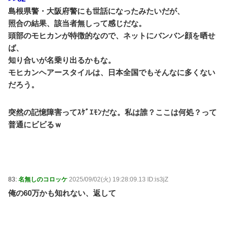
島根県警・大阪府警にも世話になったみたいだが、
照合の結果、該当者無しって感じだな。
頭部のモヒカンが特徴的なので、ネットにバンバン顔を晒せ
ば、
知り合いが名乗り出るかもな。
モヒカンヘアースタイルは、日本全国でもそんなに多くない
だろう。
突然の記憶障害ってｽｹﾞｴﾓﾝだな。私は誰？ここは何処？って
普通にビビるｗ
83:
名無しのコロッケ
2025/09/02(火) 19:28:09.13 ID:is3jZ
俺の60万かも知れない、返して