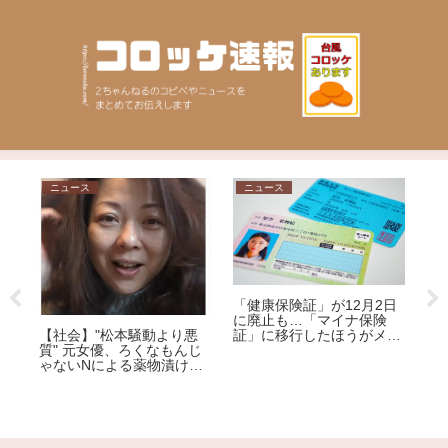
ニュース
ニュース
ニ
論
「健康保険証」が12月2日
【
に廃止も…「マイナ保険
を
【社会】"松本騒動より悪
証」に移行したほうがメリ
ョ
質" 元女優、ろくなもんじ
ット大!?その理由を専門家
車
ゃないNによる薬物漬けレ
が解説
称
イプ告発
逮