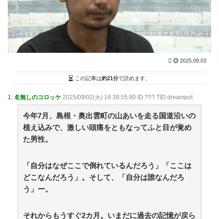
NEW!
(8/9 05:50)
黄金期を築く小久保ソフトバンクの次期監督は一体誰
になるのか！圧倒的な強さを誇る王国の未来を考えてみ
た / 2chまとめアンテナ！
NEW!
(8/9 05:44)
強豪校のベンチ外選手が無理やりダンス？SNSで炎上
する野球部イジメ疑惑の真相と現場取材で見えたリアル
2025.09.03
な実態 / 2chまとめアンテナ！
NEW!
(8/9 05:44)
【画像】坂口杏里、逃走して便器にこびりついた????
この記事は
約21分
で読めます。
カスまで晒されるwww / 2chまとめアンテナ！
NEW!
(8/9
05:44)
1:
名無しのコロッケ
2025/09/02(火) 18:39:55.80 ID:??? TID:dreampot
【悲報】堀大輔さん、実は仮眠を取っていた
WWWWWWWWWWWWWWWWWWWWWWWWWWW
今年7月、島根・奥出雲町の山あいを走る国道沿いの
WWWWWWWWWWWWWWW / 2chまとめアンテナ！
植え込みで、激しい頭痛をともなってふと目が覚め
NEW!
(8/9 05:44)
た男性。
シカ「全部喰った」 祭り中止 / VIP・ネタ・オールジ
ャンル – New World Antenna
NEW!
(8/9 05:27)
36歳の彼女と結婚したいのに、家族が猛反対。家族か
「自分はなぜここで倒れているんだろう」「ここは
ら信じられない言葉が飛び出した… 他 / 2chnaviヘッド
どこなんだろう」。そして、「自分は誰なんだろ
ライン
(12/24 07:00)
う」ー。
Powered by livedoor 相互RSS
それからもうすぐ2カ月。いまだに過去の記憶が戻ら