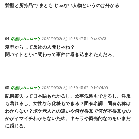
髪型と所持品で まとも じゃない人物というのは分かる
94:
名無しのコロッケ
2025/09/02(火) 19:38:47.51 ID:cxKWG
髪型からして反社の人間じゃね？
闇バイトとかに関わって事件に巻き込まれたんだろ。
95:
名無しのコロッケ
2025/09/02(火) 19:39:45.67 ID:K0WMG
記憶喪失って日本語もわかるし、炊事洗濯もできるし、洋服
も着れるし、女性なら化粧もできる？固有名詞、固有名称は
わからない？ボケ老人との違いや何が得意で何が不得意なの
かがイマイチわからないため、キャラや商売的なのをいまだ
に感じる。