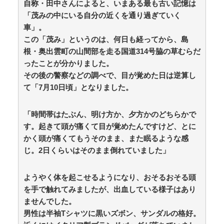
自称・田中さんによると、いまある最も古い記憶は
う吐と下痢が止まらない」 / 5chまとめMAP(総合)
NEW!
「茂みの中にいる自分の近くを通り過ぎていく
(8/9 05:31)
【悲報】大阪府、愛知県にGDPを抜かれ3位に転落。
車」。
維新と万博で潤ってるはずじゃ… / おまとめアンテナ
この「茂み」というのは、何日も経ってから、島
NEW!
(8/9 03:23)
根・奥出雲町の山間部を走る国道314号脇の草むらだ
友人「子供の頃、誕生日とクリスマスとお年玉を一緒
ったことが分かりました。
にされて本当に嫌だった！」と毎年愚痴ってたのに……
結婚式と入籍を誕生日と同じ日に決定！←いや、毎年の
その後の警察などの調べで、目が覚めた日は逆算し
愚痴は何だったんだよ！？ / おまとめアンテナ
NEW!
(8/9
て「7月10日頃」となりました。
03:19)
【同人ヱロゲ】勝つとヱロイベないけどわざと負ける
のもなあというのはヱロゲーによくあるジレンマ / おま
「時間帯はたぶん、明け⽅か、⼣⽅かのどちらかで
とめアンテナ
NEW!
(8/9 03:01)
す。起きて頭が痛くて⽬が覚めたんですけど、とに
おでこ封印！中村アン、“前髪あり”の新ヘアスタイル
かく頭が痛くてもうそのまま、また眠るような感
に「新鮮でたまらん」の声【画像】 / おまとめアンテナ
じ。2日くらいはそのまま倒れていました」
NEW!
(8/9 03:00)
オリジン弁当の定員ゴミ / おまとめアンテナ
(8/9 00:31)
ようやく体を起こせるようになり、おそるおそる頭
Powered by livedoor 相互RSS
を手で触れてみましたが、出血している様子はあり
ませんでした。
男性は半袖Tシャツに黒いズボン、サンダルの格好。