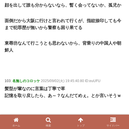
顔を出して誰も分からないなら、暫く会ってないか、孤児か
面倒だから大阪に行けと言われて行くが、指紋捺印しても今
まで犯罪歴が無いから警察も困り果てる
東尋坊なんて行こうとも思わないから、背乗りの中国人や朝
鮮人
103:
名無しのコロッケ
2025/09/02(火) 19:45:40.80 ID:euUFU
髪型が輩なのに言葉は丁寧で草
記憶を取り戻したら、あ～？なんだてめぇ。とか言いそうｗ
ホーム
検索
トップ
サイドバー
111:
名無しのコロッケ
2025/09/02(火) 19:52:17.59 ID:IarvG