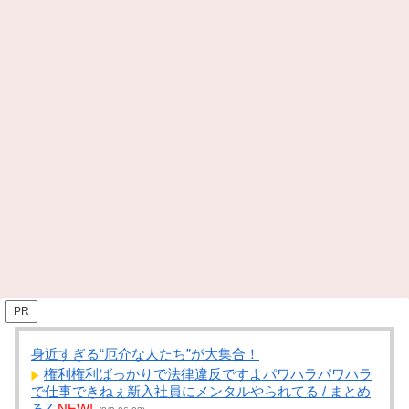
PR
身近すぎる“厄介な人たち”が大集合！
権利権利ばっかりで法律違反ですよパワハラパワハラ
で仕事できねぇ新入社員にメンタルやられてる / まとめ
るZ
NEW!