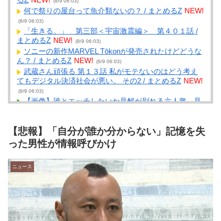
(8/9 06:03)
何で祭りの屋台って魚介類ないの？ / まとめるZ
NEW!
(8/9 06:03)
「生きる。」 第三部＜宇宙激震編＞ 第４０１話 /
まとめるZ
NEW!
(8/9 06:03)
ソニーの新作MARVEL Tōkonが発売されたけどどうな
ん？ / まとめるZ
NEW!
(8/9 06:03)
武蔵さん頑張る 第１３話 私がモテないのはどう考え
てもデジタル決済社会が悪い。 その2 / まとめるZ
NEW!
(8/9 06:03)
【画像】誰とエッチしたいか見解が別れる六人衆、見
つかるwwwwwww / NEWまとめサイトアンテナ！
NEW!
(8/9 06:01)
【悲報】「自分が誰か分からない」記憶を失
【悲報】高市首相、もはやマッサージを受けただけで
叩かれてしまう / NEWまとめサイトアンテナ！
NEW!
った男性が情報呼びかけ
(8/9 06:00)
昔の子育てって、どうやってやっていたんだろうと思
ニュース
うこと / NEWまとめサイトアンテナ！
NEW!
(8/9 05:57)
【スマホケース】ステッカーとか挟んでますか？【ク
リアタイプ】 / NEWまとめサイトアンテナ！
NEW!
(8/9
05:57)
大学生ワイ、株で大儲けｗｗｗｗｗｗｗｗｗｗｗｗｗ
ｗｗｗｗｗｗｗｗｗｗ / NEWまとめサイトアンテナ！