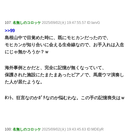
107:
名無しのコロッケ
2025/09/02(火) 19:47:55.57 ID:IarvG
>>99
島根山中で目覚めた時に、既にモヒカンだったので、
モヒカンが知り合いに会える生命線なので、お手入れは入念
にじゃ無かろうか？ｗ
海外事例とかだと、完全に記憶が無くなっていて、
保護された施設にたまたまあったピアノで、馬鹿ウマ演奏し
た人が居たような。
ﾎﾝﾄ、狂言なのかｶﾞﾁなのか悩むわな。この手の記憶喪失はｗ
100:
名無しのコロッケ
2025/09/02(火) 19:43:45.63 ID:MDEyR