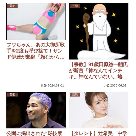
芸能
芸能
フワちゃん、あの大御所歌
手を2度も呼び捨て！サン
ド伊達が懇願『頼むから敬
称つけて』
【宗教】91歳田原総一朗氏
が断言「神なんてインチ
キ。神なんていない。地球
が太陽の周り回ってるだ
2024.08.01
2025.06.01
け」
芸能
芸能
公園に掲出された“球技禁
【タレント】辻希美 中学