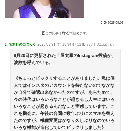
Z
NEW!
(8/9 08:04)
何の気なしにまとめブログ回ってたら 10年も昔に描い
た絵が貼られてた【再】 / まとめるZ
NEW!
(8/9 08:04)
【絶望】学校の遠足「おやつは7000円までだぞ」 /
2025.09.06
NEWまとめサイトアンテナ！
NEW!
(8/9 08:00)
トー横キッズ、大人に失望「悩み相談しても○○されて
この記事は
約5分
で読めます。
終わり。傷つくだけ」 / NEWまとめサイトアンテナ！
NEW!
1:
名無しのコロッケ
2025/08/21(木) 18:34:47.12 ID:??? TID:zuuchan
(8/9 08:00)
【動画】秋田県職員、ラブホテルから記者会見ｗ /
8月20日に更新された土屋太鳳のInstagram投稿が、
NEWまとめサイトアンテナ！
NEW!
(8/9 08:00)
波紋を呼んでいる。
『ポケモンカード』バンダイのカードゲームも転売対
策に“マイナンバー”導入開始「効果テキメン」 / NEWま
とめサイトアンテナ！
NEW!
(8/9 07:57)
《ちょっとビックリすることがありました。私は個
ネットやSNSが昔よりつまらなくなった人 / NEWまと
人ではインスタのアカウントを持たないのでなかな
めサイトアンテナ！
NEW!
(8/9 07:57)
【議論】「宇宙の謎」と「死後の世界」って結局どこ
か自分で確認出来なかったのですが、あらためて、
かで繋がってるよな？ / VIP・ネタ・オールジャンル –
今の時代はいろいろなことが起きるし人生にはいろ
New World Antenna
NEW!
(8/9 07:27)
いろなことが起きるんだな…と実感しています。こ
36歳の彼女と結婚したいのに、家族が猛反対。家族か
れを機会に、午後の合間に数年ぶりにスマホを替え
ら信じられない言葉が飛び出した… 他 / 2chnaviヘッド
たのですが、機種変更はかなり久しぶりなのでいろ
ライン
(12/24 07:00)
いろな機能が進化していてビックリしました》
Powered by livedoor 相互RSS