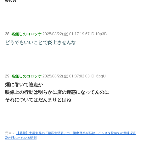
www
28:
名無しのコロッケ
2025/08/22(金) 01:17:19.67 ID:10p3B
どうでもいいことで炎上させんな
29:
名無しのコロッケ
2025/08/22(金) 01:37:02.03 ID:I6pgU
煙に巻いて逃走か
映像上の行動は明らかに店の迷惑になってんのに
それについてはだんまりとはね
元スレ:
【芸能】土屋太鳳の「超私生活裏アカ」流出疑惑が拡散、インスタ投稿での意味深言
及が呼ぶさらなる憶測