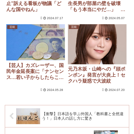
止”訴える看板が物議「ど
生長男が部屋の壁を破壊
んな国やねん」
「もう本当にやだ…」 共
感の嵐「ウチもです」「反
2024.07.17
2024.05.07
抗期あるある」
芸能
芸能
【芸人】カズレーザー、国
元乃木坂・山崎への『頭ポ
民年金延長案に「ナンセン
ンポン』発言が大炎上！セ
ス…若い子からしたらこれ
クハラ疑惑で大波紋
何のため払ってるの？っ
て」
2024.05.28
2024.07.20
【衝撃】日本語を学ぶ外国人「教科書と全然違
う！」日本人の話し方に驚き