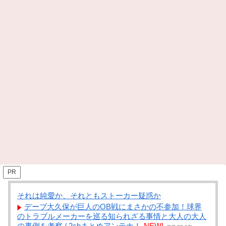
PR
それは純愛か、それともストーカー疑惑か
デーブ大久保が巨人のOB戦にまさかの不参加！球界
のトラブルメーカーを巡る知られざる事情と大人の大人
の裏側を考察 / 2chまとめアンテナ！
NEW!