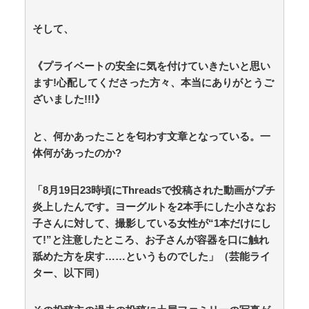
そして、
三十路女子の仕事と恋、その先にあった本音
呼び名は100種類以上 「御座候」「回転焼き」
「暫」…あんこ入りのあの和菓子を関西では何と呼
《プライベートの安全に気を付けていきたいと思い
ぶ？ 姫路では「御座候」米原では「暫」 関西圏を離
ます!心配してくださった方々、本当にありがとうご
れると「大判焼き」に “境界線”を調査 / 5chまとめ
ざいました!!!》
MAP(総合)
NEW!
(8/9 08:15)
【朗報】かわいい動物の動画がストレス・不安の軽減
になる可能性。英大学の研究で実証 / anaguro - 総合
と、何かあったことを匂わす文章となっている。一
NEW!
(8/9 08:10)
体何があったのか?
【なぜ韓国にはキム姓が多いのか】 韓国の姓は250、
日本は30万…歴史的背景を米学者分析「学問尊重と平和
な歴史が原動力」 / anaguro - 総合
NEW!
(8/9 08:05)
「8月19日23時頃にThreadsで投稿された動画がプチ
TBS新人アナ ブラチラ、お尻くっきり、Y字開
炎上したんです。ヨーグルトを2本手にした小さなお
脚！！ / anaguro - 総合
NEW!
(8/9 08:00)
子さんに対して、撮影している女性が“1本だけにし
遊戯王OCG、ガチでシコらせにくる / 5chまとめ
て!”と注意したところ、お子さんが容器を口に触れ
MAP(総合)
NEW!
(8/9 07:41)
舐めた方を戻す……というものでした」（芸能ライ
【唯一の五輪メダルを日本に奪われるのか】外国人審
判への性接待で大揺れの韓国サッカー界、ロンドン五輪
ター、以下同）
メダル剝奪… / 5chまとめMAP(総合)
NEW!
(8/9 07:35)
【動画】昔のドラマ、今見るとアウトすぎるｗｗｗｗ