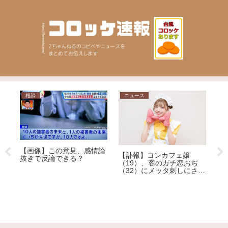
日常
ニュース
【結婚】40代以上の男
ンカフェ嬢
性、“アレがあった方がモ
のガチ恋おぢ
テる説”を検証。
ッタ刺しにされ
【工業】ラブドール
ーオリエント工業が
了 理由は創業者の