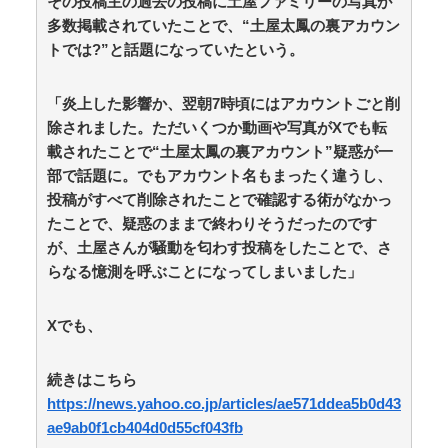
その投稿主の過去の投稿に土屋ファミリーの写真が
ｗｗｗｗｗ / 5chまとめMAP(総合)
NEW!
(8/9 07:23)
多数掲載されていたことで、“土屋太鳳の裏アカウン
３大アニメは綺麗なのに漫画の絵が死ぬほど下手な漫
画「鬼滅」「進撃の巨人」 / 5chまとめMAP(総合)
NEW!
トでは?”と話題になっていたという。
(8/9 07:19)
【朗報】高瀬くるみ＆浅倉樹々がランチ「ききちゃん
「炎上した影響か、翌朝7時頃にはアカウントごと削
って呼んで？今日から友達ね！」 / おまとめアンテナ
NEW!
除されました。ただいくつか動画や写真がXでも転
(8/9 07:00)
三大王道寿司「まぐろ」「サーモン」あとひとつは？
載されたことで“土屋太鳳の裏アカウント”疑惑が一
/ おまとめアンテナ
NEW!
(8/9 06:26)
部で話題に。でもアカウント名もまったく違うし、
【悲報】大阪府、愛知県にGDPを抜かれ3位に転落。
投稿がすべて削除されたことで確認する術がなかっ
維新と万博で潤ってるはずじゃ… / おまとめアンテナ
たことで、疑惑のままで終わりそうだったのです
NEW!
(8/9 03:23)
が、土屋さんが騒動を匂わす投稿をしたことで、さ
友人「子供の頃、誕生日とクリスマスとお年玉を一緒
にされて本当に嫌だった！」と毎年愚痴ってたのに……
らなる憶測を呼ぶことになってしまいました」
結婚式と入籍を誕生日と同じ日に決定！←いや、毎年の
愚痴は何だったんだよ！？ / おまとめアンテナ
NEW!
(8/9
Xでも、
03:19)
【同人ヱロゲ】勝つとヱロイベないけどわざと負ける
のもなあというのはヱロゲーによくあるジレンマ / おま
続きはこちら
とめアンテナ
NEW!
(8/9 03:01)
https://news.yahoo.co.jp/articles/ae571ddea5b0d43
Powered by livedoor 相互RSS
ae9ab0f1cb404d0d55cf043fb