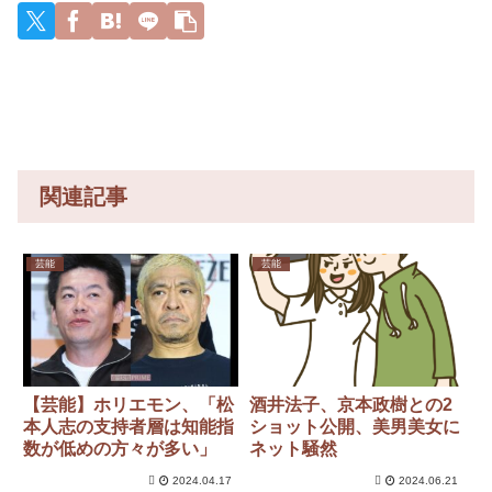
やられて
理解でき
「中国本
ywywywy
る
ない」東
土でぶつ
wywyww
名高速で
かり合う
y
「死の恐
（前代未
怖」約1.7
聞」→
キロの追
突！
関連記事
芸能
芸能
【芸能】ホリエモン、「松
酒井法子、京本政樹との2
本人志の支持者層は知能指
ショット公開、美男美女に
数が低めの方々が多い」
ネット騒然
2024.04.17
2024.06.21