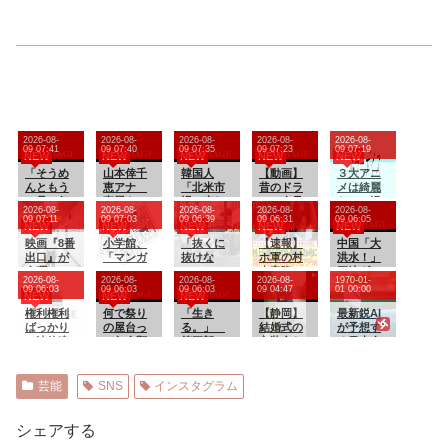
2026-08-
2026-08-
2026-08-
2026-08-
2026-08-
09 07:41
09 07:40
09 07:35
09 07:23
09 07:19
NEW
NEW
NEW
NEW
NEW
「そうめ
山本倖千
韓国人
【動画】
３大アニ
んともう
恵アナ
「北米市
昔のドラ
メは綺麗
一品」何
直履きレ
場で売れ
マ、今見
なのに漫
2026-08-
2026-08-
2026-08-
2026-08-
2026-08-
にする？
ギンスで
まくりト
るとアウ
画の絵が
09 07:11
09 07:03
09 06:39
09 06:31
09 06:05
NEW
NEW
NEW
NEW
NEW
激しく乳
ヨタに続
トすぎる
死ぬほど
映画『8番
揺れトレ
小学館、
き日本の
「抜くに
ｗｗｗｗ
【速報】
下手な漫
中国「大
出口』が
ーニン
「マンガ
ホンダや
抜けな
ｗｗｗｗ
ホ軍の村
画「鬼
洪水！」
金曜ロー
グ！！
ワン」と
スズキも
い……」
ｗ
上宗隆、2
滅」「進
三峡ダム
2026-08-
2026-08-
2026-08-
2026-08-
1970-01-
ドショー
【GIF動画
は別の大
今年第2四
自転車の
試合連続
撃の巨
「決壊危
09 06:03
09 06:03
09 06:03
09 04:47
01 00:00
NEW
NEW
NEW
にて放送
あり】
問題が判
半期に大
青切符導
の26号‼
人」
機」台風
権利権利
明してし
何で祭り
幅な黒字
入で”車道
「生き
【静岡】
13号「三
最新鋭AI
ばっかり
まう…
の屋台っ
を記
ハミ出
る。」
結婚式の
峡直撃確
が予想す
で法律違
て魚介類
録！」
し”が急増
第三部＜
衣装合わ
定」日本
る日本人
反ですよ
ないの？
→「あま
中
宇宙激震
せに向か
「最も強
メジャー
パワハラ
りにも見
編＞ 第
った夫婦
い勢力で
リーガー
パワハラ
事なV字回
４０１話
「何度も
接近！
達の2026
芸能
SNS
インスタグラム
で仕事で
復‥」
何度も追
（伊勢湾
年の打撃
きねぇ新
突され…
台風級」
成績
入社員に
何が目的
台風13号
wywywy
シェアする
メンタル
か本当に
と15号
wwywyw