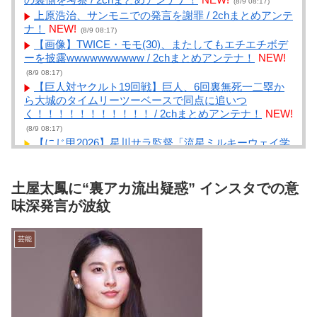
(8/9 08:17)
上原浩治、サンモニでの発言を謝罪 / 2chまとめアンテ
ナ！
NEW!
(8/9 08:17)
【画像】TWICE・モモ(30)、またしてもエチエチボデ
ーを披露wwwwwwwwww / 2chまとめアンテナ！
NEW!
(8/9 08:17)
【巨人対ヤクルト19回戦】巨人、6回裏無死一二塁か
ら大城のタイムリーツーベースで同点に追いつ
く！！！！！！！！！！！ / 2chまとめアンテナ！
NEW!
(8/9 08:17)
【にじ甲2026】星川サラ監督「流星ミルキーウェイ学
園」完結！転生1人からの有終の美＆号泣必至の3年間育
成グラフィティ！ / まとめるZ
NEW!
(8/9 08:04)
【にじ甲2026】不破湊「ギラギラホスト高校」が甲子
土屋太鳳に“裏アカ流出疑惑” インスタでの意
園3連覇＆超名門到達で完結！公式戦通算52勝を叩き出
味深発言が波紋
した堅実×大胆の神采配 / まとめるZ
NEW!
(8/9 08:04)
【R-18】やる夫は裏の世界を生きるサマナーのようで
芸能
す【オリジナルメガテン】 第三話 ナビゲーター、ア
カネ / まとめるZ
NEW!
(8/9 08:04)
呼び名は100種類以上 「御座候」「回転焼き」
「暫」…あんこ入りのあの和菓子を関西では何と呼
ぶ？ 姫路では「御座候」米原では「暫」 関西圏を離
れると「大判焼き」に “境界線”を調査 / まとめる