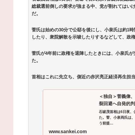
総裁選前倒しの要求が強まる中、党が割れてはい
Powered by livedoor 相互RSS
だ。
菅氏は始めの30分で公邸を後にし、小泉氏は約1
したり、衆院解散を示唆したりするなどして、政
菅氏が4年前に政権を退陣したときには、小泉氏が
た。
首相はこれに先立ち、側近の赤沢亮正経済再生担
＜独自＞菅義偉、
裂回避へ自発的判
石破茂首相は6日夜、
た。菅、小泉両氏は、
う前提…
www.sankei.com