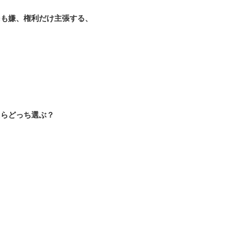
ろ
民も嫌、権利だけ主張する、
たらどっち選ぶ？