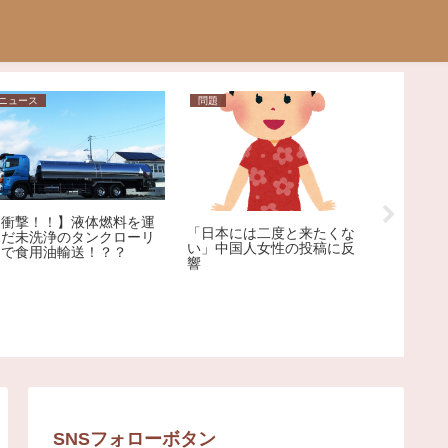
ニュース
問題
ニュース
【衝撃！！】液体燃料を運
【訃報】
「日本には二度と来たくな
んだ未洗浄のタンクローリ
（19）
い」中国人女性の投稿に反
ーで食用油輸送！？？
（32）
響
死亡
SNSフォローボタン