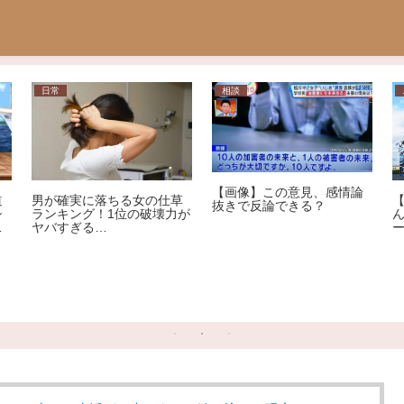
日常
相談
【画像】この意見、感情論
道
男が確実に落ちる女の仕草
抜きで反論できる？
シ
ランキング！1位の破壊力が
用
ヤバすぎる…
自
犯