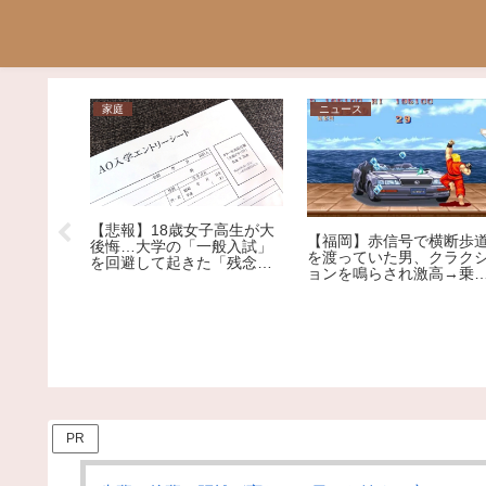
家庭
ニュース
【悲報】18歳女子高生が大
2月2日
【福岡】赤信号で横断歩
後悔…大学の「一般入試」
ナ保険
を渡っていた男、クラク
を回避して起きた「残念す
うがメリ
ョンを鳴らされ激高→乗
ぎる悲劇」
を専門家
車を殴りへこませたか 
称アメリカ人の男を現行
逮捕
PR