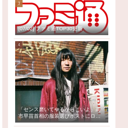
[07/02] ファミ通TOP30更新
「センス磨いてやるからこいよ」高
市早苗首相の服装選びポストにロッ
クミュージシャンが激怒、ネット大