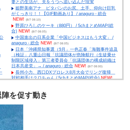
妻との生活が、夫をうつへ追い込んだ現実
ろ
姫野美南アナ ピタパンのお尻、土手、仰向け巨乳
がくっきり！！【GIF動画あり】 / anaguro - 総合
NEW!
(8/7 08:10)
野原ひろしのケーキ（880円） / 5chまとめMAP(総
合)
NEW!
(8/7 08:05)
公
中国進出の日系企業「中国ビジネスはもう大変」 /
anaguro - 総合
NEW!
(8/7 08:05)
日本「沖縄県知事選（9月」一色正春「海難事件追及
い
（検証」八重山日報「抗議団体が危険航行（生徒乗せ
制限区域侵入」第三者委員会「抗議団体の構成組織は
日本共産党」→ / anaguro - 総合
NEW!
う
(8/7 08:00)
一
長州小力、西口DXプロレス8月大会でリング復帰
対戦相手はクロちゃん / 5chまとめMAP(総合)
NEW!
(8/7 07:43)
ら
【高市早苗】どう思いますか?高市首相、エリート官
退陣を促す動き
僚に激怒!!! / 5chまとめMAP(総合)
NEW!
(8/7 07:39)
中居正広（無職）、熊本に多額の寄付していた。知
人「誰にも知られなくてもいい、と公表してない」 /
5chまとめMAP(総合)
NEW!
(8/7 07:21)
ン
「やりますよ！」と返事だけは一丁前なのに全く動
ま
かない職場の無能、催促しても放置→引き取ろうとす
ると「申し訳ないからやる」と拒否…やる気ないなら