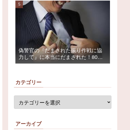
荒れ
偽警官の『だまされた振り作戦に協
力して』に本当にだまされた！80代
女性1200万円被害
カテゴリー
アーカイブ