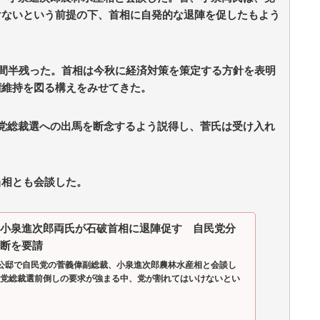
けないという前提の下、首相に自発的な退陣を促したもよう
時間半残った。首相は今秋に経済対策を策定する方針を表明
権維持を図る構えをみせてきた。
党総裁選への出馬を断念するよう説得し、菅氏は受け入れ
当相とも会談した。
小泉進次郎両氏が石破首相に退陣促す 自民党分
断を要請
公邸で自民党の菅義偉副総裁、小泉進次郎農林水産相と会談し
党総裁選前倒しの要求が強まる中、党が割れてはいけないとい