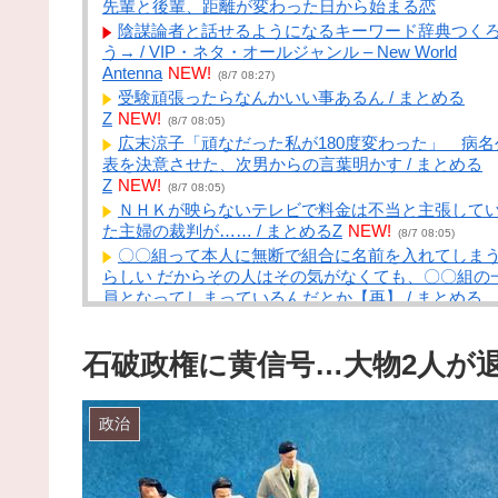
先輩と後輩、距離が変わった日から始まる恋
陰謀論者と話せるようになるキーワード辞典つく
う→ / VIP・ネタ・オールジャンル – New World
Antenna
NEW!
(8/7 08:27)
受験頑張ったらなんかいい事あるん / まとめる
Z
NEW!
(8/7 08:05)
広末涼子「頑なだった私が180度変わった」 病名
表を決意させた、次男からの言葉明かす / まとめる
Z
NEW!
(8/7 08:05)
ＮＨＫが映らないテレビで料金は不当と主張して
た主婦の裁判が…… / まとめるZ
NEW!
(8/7 08:05)
〇〇組って本人に無断で組合に名前を入れてしま
らしい だからその人はその気がなくても、〇〇組の
員となってしまっているんだとか【再】 / まとめる
Z
NEW!
(8/7 08:05)
学生「ちいかわ映画は神秘的です」神話学者「な
石破政権に黄信号…大物2人が
見てみるか…」 / まとめるZ
NEW!
(8/7 08:04)
【画像】巨乳女子、谷間でネコを飼育してしまう
wwwwww / NEWまとめサイトアンテナ！
NEW!
(8/7
政治
08:01)
ホロライブ超人気VTuberさん、劇場版『メイドイ
アビス 目覚める神秘』の主題歌を担当へ！！ / NEW
とめサイトアンテナ！
NEW!