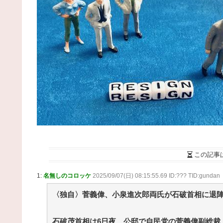
(8/7 08:00)
中居正広（無職）、熊本に多額の寄付していた。
人「誰にも知られなくてもいい、と公表してない」 /
NEWまとめサイトアンテナ！
NEW!
(8/7 08:00)
【悲報】菊地亜美さん、マレーシアに移住ｗｗｗ
ｗｗｗｗｗｗｗｗｗｗｗｗｗｗｗｗｗｗｗｗｗ / NE
まとめサイトアンテナ！
NEW!
(8/7 08:00)
【朗報】65kgの女の子、38kgまでダイエットして
るで別人になる / NEWまとめサイトアンテナ！
NEW
(8/7 08:00)
【プロ野球】強すぎるソフトバンクの一人勝ち？
リーグファンが語る毎年のペナントレースのリアル
本音 / 2chまとめアンテナ！
NEW!
(8/7 07:17)
【動画】手術中に熊本地震直撃やばすぎｗｗｗｗ
ｗｗ / 2chまとめアンテナ！
NEW!
(8/7 07:17)
小林製薬「安楽〇の薬作りました」←どんな名前
この記事
なりそう？もし作ったら / 2chまとめアンテナ！
NEW
(8/7 07:17)
1:
名無しのコロッケ
2025/09/07(日) 08:15:55.69 ID:??? TID:gundan
【朗報】ユニクロ式の置くだけセルフレジ、スー
ーにも導入へ / 2chまとめアンテナ！
NEW!
(8/7 07:17)
〈独自〉菅義偉、小泉進次郎両氏が石破首相に退
36歳の彼女と結婚したいのに、家族が猛反対。家
から信じられない言葉が飛び出した… 他 / 2chnaviヘ
ドライン
石破茂首相は6日夜、公邸で自民党の菅義偉副総裁
(12/24 07:00)