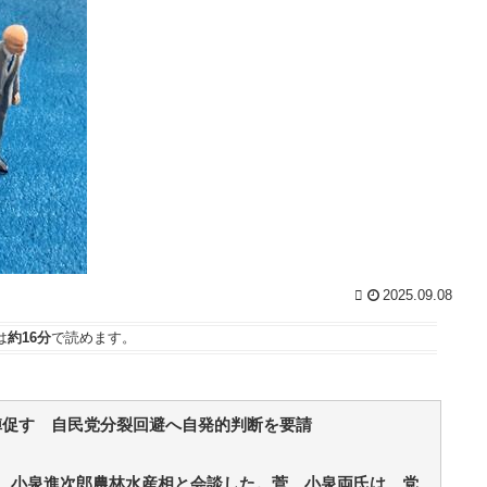
引き受けるなよ・・・ / おまとめアンテナ
NEW!
知
(8/7
07:19)
【反ワクチン情報を信じる人の60％以上はワクチン
を接種・東大と東北大が3万1000人を調査】ワクチン
ｗ
忌避と、信じている誤情報の多さの双方に共通する要
W
因は若年、低収入、SNSから情報を得ている / 5chまと
めMAP(総合)
NEW!
(8/7 07:13)
ま
19歳美少女モデル、CMの妖精姿が可愛すぎて見入る
!
人続出 / おまとめアンテナ
NEW!
(8/7 04:16)
ジャンポケ斉藤「同意があったんです。本当です。
パ
信じて下さい」 ←何でこの主張が通らないの？ / お
な
まとめアンテナ
NEW!
(8/7 03:07)
米国、韓国防衛に核持ち出すか…中ロに備え「短距
ｗ
2025.09.08
離戦術核」を検討 / おまとめアンテナ
NEW!
(8/7 03:00)
【財務省】エース級の財務官僚・一松旬氏が“異例転
に
は
約16分
で読めます。
出”へ！？官邸幹部「協力的でなかったから」 / おまと
!
めアンテナ
NEW!
(8/7 03:00)
パ
Powered by livedoor 相互RSS
陣促す 自民党分裂回避へ自発的判断を要請
族
ッ
、小泉進次郎農林水産相と会談した。菅、小泉両氏は、党