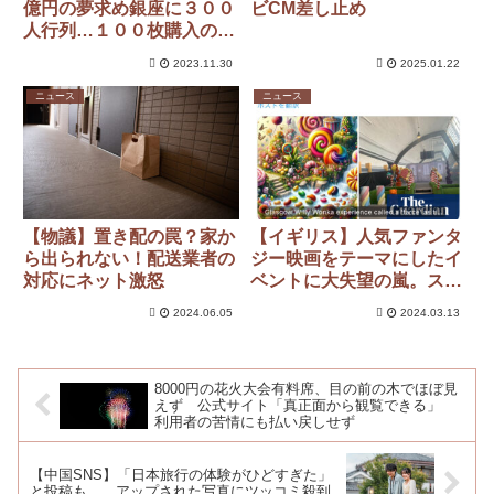
億円の夢求め銀座に３００
ビCM差し止め
人行列…１００枚購入の男
性「新婚旅行のグアムにも
2023.11.30
2025.01.22
う一度妻を」
ニュース
ニュース
【物議】置き配の罠？家か
【イギリス】人気ファンタ
ら出られない！配送業者の
ジー映画をテーマにしたイ
対応にネット激怒
ベントに大失望の嵐。スカ
スカの会場に怒りと泣き声
2024.06.05
2024.03.13
あふれ、数時間で中止に追
い込まれる
8000円の花火大会有料席、目の前の木でほぼ見
えず 公式サイト「真正面から観覧できる」
利用者の苦情にも払い戻しせず
【中国SNS】「日本旅行の体験がひどすぎた」
と投稿も……アップされた写真にツッコミ殺到