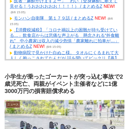
医者「麻酔かけますよー」 わい（全身麻酔に耐えて
見せる！うおおおおおお！！！！） / まとめるZ
NEW!
(8/6 15:05)
モンハン自衛隊 第１７９話 / まとめるZ
NEW!
(8/6
15:05)
【消費税減税】「コロナ禍以上の困難が待ち受けてい
る…」飲食店からは悲痛な声上がる 懸念される“外食離
れ” 中小農家は収入の減少危惧「農家離れに拍車が…」
/ まとめるZ
NEW!
(8/6 15:05)
動物病院で見かけた白ぬこ様。 タオルにくるまれて大
人しく抱っこされてたんだが 話を聞いてビックリ【再】
/ まとめるZ
NEW!
(8/6 15:05)
【悲報】ディズニーのおいなり巻、卑猥すぎて賛否両
論ｗｗｗｗｗｗｗｗ / NEWまとめサイトアンテナ！
小学生が乗ったゴーカートが突っ込む事故で2
NEW!
(8/6 14:40)
歳児死亡、両親がイベント主催者などに1億
【画像】倉科カナさん(37)の身体、刺激が強すぎるｗ
3000万円の損害賠償求める
ｗｗｗｗｗｗｗｗｗｗｗｗｗ / NEWまとめサイトアンテ
ナ！
NEW!
(8/6 14:35)
【衝撃】名作『ルパン三世』のガチで怖い話を聞いて
ニュース
ワイ震えが止まらない…これは…怖すぎる… / NEWまと
めサイトアンテナ！
NEW!
(8/6 14:34)
【悲報】Google、Geminiが大赤字ｗｗｗｗｗｗｗｗｗ
/ NEWまとめサイトアンテナ！
NEW!
(8/6 14:30)