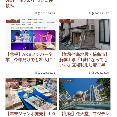
JAが「雨乞い」ついに神
頼み
2025.08.02
2025.11.27
ニュース
ニュース
【悲報】AKBメンバー卒
【能登半島地震・輪島市】
業、今年だけでも20人に！
解体工事「1番になっても
いい」立場利用し着工早め
たか…輪島副市長の隣
2024.03.23
2024.03.05
家“撤去申請初日に解体”
ニュース
ニュース
【年末ジャンボ発売】１０
【朗報】任天堂、フジテレ