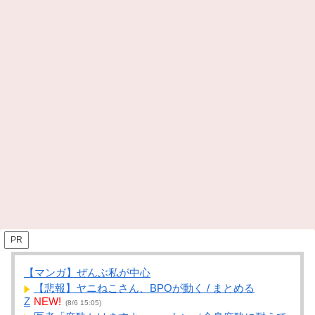
PR
【マンガ】ぜんぶ私が中心
【悲報】ヤニねこさん、BPOが動く / まとめる
Z
NEW!
(8/6 15:05)