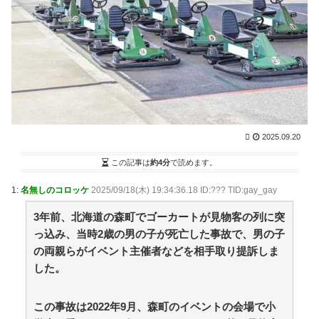
【画像】ヨッメがエアコンに謎の装置を取り付け始め
たんやが / NEWまとめサイトアンテナ！
NEW!
(8/6 14:30)
日本酒とかいう美味すぎる酒 / VIP・ネタ・オールジャ
ンル – New World Antenna
NEW!
(8/6 14:27)
【阪神】暗黒期を知らない新世代の若虎ファン！黄金
期しか知らない現代のファン事情と驚きのリアル / 2ch
まとめアンテナ！
NEW!
(8/6 11:47)
後藤真希(15)に告白されたらどうする？画像 / 2chまと
めアンテナ！
NEW!
(8/6 11:47)
2025.09.20
【プロ野球】強すぎるソフトバンクの一人勝ち？パリ
ーグファンが語る毎年のペナントレースのリアルな本音
この記事は
約4分
で読めます。
/ 2chまとめアンテナ！
NEW!
(8/6 11:47)
【悲報】お弁当屋さん、消費税が下がっても値段据え
1:
名無しのコロッケ
2025/09/18(木) 19:34:36.18 ID:??? TID:gay_gay
置き / 2chまとめアンテナ！
NEW!
(8/6 11:47)
36歳の彼女と結婚したいのに、家族が猛反対。家族か
3年前、北海道の森町でゴーカートが見物客の列に突
ら信じられない言葉が飛び出した… 他 / 2chnaviヘッド
っ込み、当時2歳の男の子が死亡した事故で、男の子
ライン
(12/24 07:00)
の両親らがイベント主催者などを相手取り提訴しま
Powered by livedoor 相互RSS
した。
恋は疑惑に染まり、狂気へ変わる
この事故は2022年9月、森町のイベントの会場で小
海外「全部日本の真似だったのか…」 日本の普通のテ