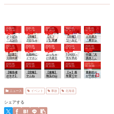
2026-08-
2026-08-
2026-08-
2026-08-
2026-08-
06 14:49
06 14:39
06 14:19
06 14:17
06 14:07
NEW
NEW
NEW
NEW
NEW
クラピカ
【悲報】
【元フ
【悲報】
土田晃之
「エンペ
クロちゃ
ジ】渡邊
ワールド
「草サッ
ラータイ
ん、とん
渚アナ、
トリガー
カーとフ
2026-08-
2026-08-
2026-08-
2026-08-
2026-08-
ムのせい
でもない
初夏に
のストー
ットサル
06 14:05
06 13:04
06 13:04
06 13:04
06 13:00
NEW
NEW
NEW
NEW
NEW
で寿命を
ツイート
「外出先
リー、も
やめまし
大幅に失
【話題】
をする
出勤時に
で倒れて
ぶっちゃ
う誰も覚
TOKIO～
た」と告
中国「大
ってしま
元日向坂
イヤホン
しまった
け共産主
えてない
光を求め
白 「20
洪水！」
ったけど
46・松田
してるや
り、搬送
義ってみ
て～ 二
代の若手
三峡ダム
2026-08-
2026-08-
2026-08-
2026-08-
1970-01-
それでち
好花が食
つやたら
された
んな善人
部 第１
が来るん
「急激に
06 12:07
06 11:20
06 10:05
06 09:55
01 00:00
ょうど他
中毒で腹
と多いけ
り」と振
だったら
１４話
です。つ
流入が増
の人間の
痛・嘔
【報告者
ど
【悲報】
り返る
成功して
【速報】
【ｗ】長
まんなく
える（決
最新鋭AI
寿命と同
吐・下痢
がキチ】
ヤニね
るよな
埼玉の山
年育てや
て」
壊危機」
が予想す
じくらい
が止まら
帰宅する
こ、BPO
林で91歳
っと蕾が
中国ダム
る日本人
の長さに
なかった
と嫁が息
で問題視
遺体事
つき楽し
「老朽化
メジャー
なったっ
らしいぞ‼
子（5ケ
される
件、衝撃
みにして
（耐久力
リーガー
て」
月）の風
wwwww
の事
たら動物
低下」三
達の2026
ニュース
イベント
事故
北海道
呂あがり
wwwww
実・・・
の死肉に
峡ダム
年の打撃
をパン1で
w
・ マスコ
擬態（外
「基礎部
成績
世話して
ミが報道
観・腐肉
分破損」
wywywy
シェアする
そのまま
したがら
臭）する
台風13号
wwywyw
乳をやり
ないわけ
花が！
「非常に
ywywywy
だした。
だわ
強い勢力
wywyww