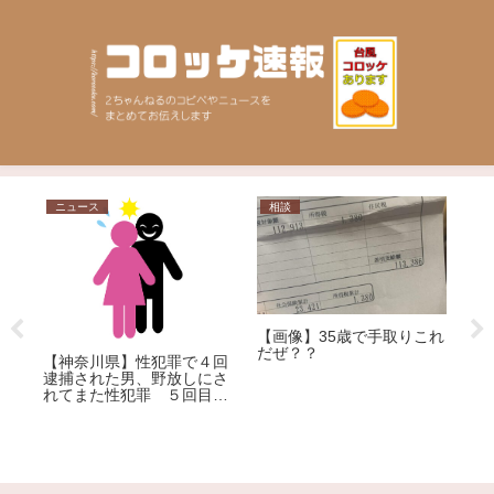
ニュース
相談
ニ
【画像】35歳で手取りこれ
な
だぜ？？
【神奈川県】性犯罪で４回
反
逮捕された男、野放しにさ
れてまた性犯罪 ５回目の
【
逮捕
ー
了