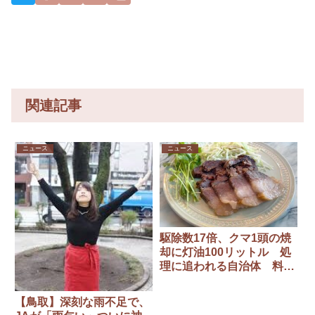
おい飯
で三峡直
y
は！って
撃予測」
言うと自
→
分で温め
てよ！っ
て旦那舐
めてるヒ
ス女うざ
い
関連記事
ニュース
ニュース
駆除数17倍、クマ1頭の焼
却に灯油100リットル 処
理に追われる自治体 料理
人はフレンチの技で“命の
循環”
【鳥取】深刻な雨不足で、