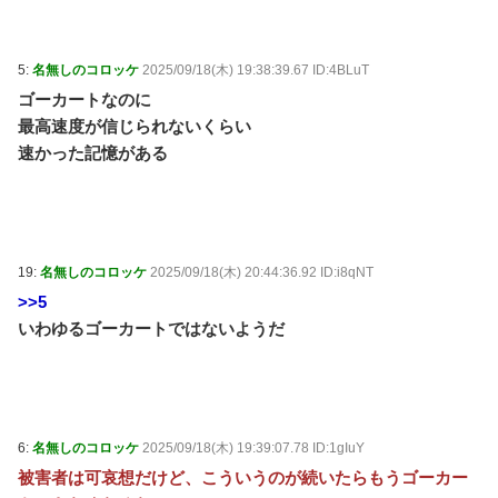
えてない / 5chまとめMAP(総合)
NEW!
(8/6 14:17)
【画像】松本人志さん、大勢の若いファンに囲まれて
ご満悦wwwwwwwwwwwwww / おまとめアンテナ
NEW!
5:
名無しのコロッケ
2025/09/18(木) 19:38:39.67 ID:4BLuT
(8/6 13:32)
ゴーカートなのに
【画像】大相撲の伯乃富士と熱海富士、反社との写真
流出ｗｗｗ / おまとめアンテナ
NEW!
最高速度が信じられないくらい
(8/6 11:00)
【心霊・幽霊】ワン切りの犯人 / おまとめアンテナ
速かった記憶がある
NEW!
(8/6 11:00)
土田晃之「草サッカーとフットサルやめました」と告
白「20代の若手が来るんです。つまんなくて」 / おまと
めアンテナ
NEW!
(8/6 10:40)
【雑誌】かつて650万部を誇った「週刊少年ジャン
19:
名無しのコロッケ
2025/09/18(木) 20:44:36.92 ID:i8qNT
プ」、発行部数が初の100万部割れ ピーク時の４分の
１にまで減少 / おまとめアンテナ
NEW!
>>5
(8/6 10:10)
いわゆるゴーカートではないようだ
Powered by livedoor 相互RSS
6:
名無しのコロッケ
2025/09/18(木) 19:39:07.78 ID:1gIuY
被害者は可哀想だけど、こういうのが続いたらもうゴーカー