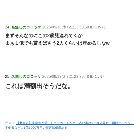
24:
名無しのコロッケ
2025/09/18(木) 21:13:50.50 ID:DsvYD
まずそんなのにこの2歳児連れてくか
まぁ１億でも貰えばもう2人くらいは産めるしなw
25:
名無しのコロッケ
2025/09/18(木) 21:23:39.48 ID:CvN7I
これは満額出そうだな。
元スレ:
【北海道】小学生が乗ったゴーカートが突っ込む事故で2歳児死亡、両親がイベント
主催者などに1億3000万円の損害賠償求める