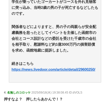
学生が乗っていたゴーカートがコースを外れ見物客
レビ番組が最新SNSの数十年先を行っていたと話題に /
に突っ込み、当時2歳の男の子が死亡するなどしたも
anaguro - 総合
NEW!
(8/6 15:10)
のです。
【熊本地震】ボランティア「水がない！届けて！」八
代市市長「自分で取りに行って」 / anaguro - 総合
NEW!
(8/6 15:05)
関係者などによりますと、男の子の両親らが安全配
【画像】靴屋の女子店員さん、お尻の割れ目ががっつ
慮義務を怠ったとしてイベントを主催した函館市の
り出てしまうｗｗｗｗｗｗｗ / anaguro - 総合
NEW!
(8/6
会社とコース設計などの委託を受けた千歳市の会社
15:00)
【消費税減税】「コロナ禍以上の困難が待ち受けてい
を相手取り、慰謝料など約1億3000万円の損害賠償
る…」飲食店からは悲痛な声上がる 懸念される“外食離
を求め、函館地裁に提訴しました。
れ” 中小農家は収入の減少危惧「農家離れに拍車が…」
/ 5chまとめMAP(総合)
NEW!
(8/6 14:55)
クラピカ「エンペラータイムのせいで寿命を大幅に失
続きはこちら
ってしまったけどそれでちょうど他の人間の寿命と同じ
https://news.livedoor.com/article/detail/29600250/
くらいの長さになったって」 / 5chまとめMAP(総
合)
NEW!
(8/6 14:49)
【悲報】クロちゃん、とんでもないツイートをする /
5chまとめMAP(総合)
NEW!
(8/6 14:39)
【元フジ】渡邊渚アナ、初夏に「外出先で倒れてしま
4:
名無しのコロッケ
2025/09/18(木) 19:38:08.45 ID:dVOLS
ったり、搬送されたり」と振り返る / 5chまとめMAP(総
押すなよ？ 押したらあかんで！？
合)
NEW!
(8/6 14:19)
【悲報】ワールドトリガーのストーリー、もう誰も覚