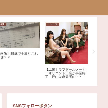
相談
ニュース
問題
【画像】35歳で手取りこれ
だぜ？？
「センス
いよ」高
【工業】ラブドールメーカ
選びポス
ーオリエント工業が事業終
ジシャン
了 理由は創業者の・・・
荒れ
SNSフォローボタン