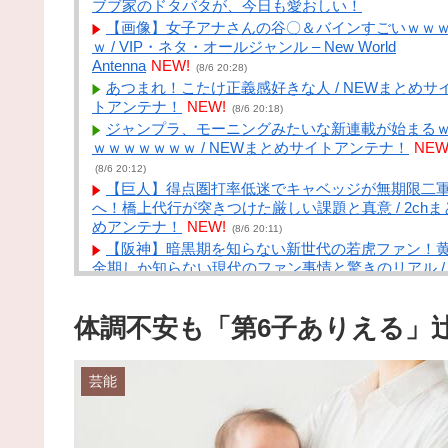
ブブ家のドタバタが、今日も愛おしい！
【画像】女子アナさんの谷〇＆バインすごいｗｗ
ｗ / VIP・ネタ・オールジャンル – New World
Antenna
NEW!
(8/6 20:28)
あつまれ！こたけ正義感好きな人 / NEWまとめサ
トアンテナ！
NEW!
(8/6 20:18)
ジャンプラ、モーニングみたいな新連載が始まる
ｗｗｗｗｗｗｗ / NEWまとめサイトアンテナ！
NEW
(8/6 20:12)
【巨人】得点圏打率低迷でキャベッジが無期限二
へ！橋上代行が突きつけた厳しい課題と真意 / 2chま
めアンテナ！
NEW!
(8/6 20:11)
【阪神】暗黒期を知らない新世代の若虎ファン！
金期しか知らない現代のファン事情と驚きのリアル /
2chまとめアンテナ！
NEW!
(8/6 20:11)
【DeNA対阪神16回戦】阪神が連敗ストップで単独
体調不安も「第6子ありえる」
首位キープ １２年ぶりの初回７得点でリードを守
切る ガルシアが２戦連発 大竹は６月以来の４勝目 
2chまとめアンテナ！
NEW!
(8/6 20:11)
芸能
6月以降のヤクルトスワローズ 13勝33敗 / 2chま
めアンテナ！
NEW!
(8/6 20:11)
【警告】医師『”これ”飲んでる人、肝臓がフォアグ
化します･････。』⇒！ / NEWまとめサイトアンテ