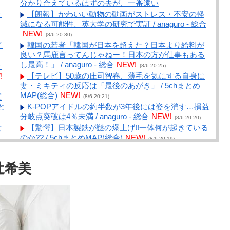
分かり合えているはずの夫が、一番遠い
ｗ
【朗報】かわいい動物の動画がストレス・不安の軽
減になる可能性。英大学の研究で実証 / anaguro - 総合
NEW!
(8/6 20:30)
イ
韓国の若者「韓国が日本を超えた？日本より給料が
良い？馬鹿言ってんじゃねー！日本の方が仕事もある
し最高！」 / anaguro - 総合
NEW!
ｗ
(8/6 20:25)
!
【テレビ】50歳の庄司智春、薄毛を気にする自身に
妻・ミキティの反応は「最後のあがき」 / 5chまとめ
MAP(総合)
NEW!
軍
(8/6 20:21)
と
K-POPアイドルの約半数が3年後には姿を消す…損益
分岐点突破は4％未満 / anaguro - 総合
NEW!
(8/6 20:20)
黄
【驚愕】日本製鉄が謎の爆上げ!!一体何が起きている
のか?? / 5chまとめMAP(総合)
NEW!
(8/6 20:19)
劇団員やってる友達からたまにチケット買わされる
から見に行くんやけどさ・・・ / 5chまとめMAP(総
辻希美
り
合)
NEW!
(8/6 19:27)
/
【アニメ】『ヤニねこ』の喫煙や覚醒剤の注射シー
ン、青少年への影響をめぐってBPOで問題視「社会的
と
な問題になっている時に紛らわしいことをするな」 /
5chまとめMAP(総合)
NEW!
(8/6 19:17)
ラ
劇団員やってる友達からたまにチケット買わされる
から見に行くんやけどさ・・・ / おまとめアンテナ