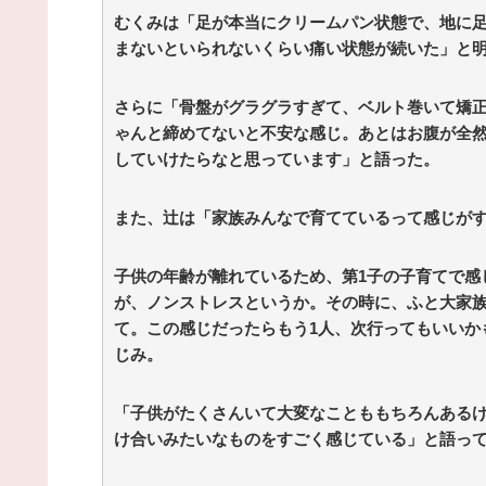
ドライン
(12/24 07:00)
むくみは「足が本当にクリームパン状態で、地に
Powered by livedoor 相互RSS
まないといられないくらい痛い状態が続いた」と
さらに「骨盤がグラグラすぎて、ベルト巻いて矯
ゃんと締めてないと不安な感じ。あとはお腹が全
していけたらなと思っています」と語った。
また、辻は「家族みんなで育てているって感じが
子供の年齢が離れているため、第1子の子育てで感
が、ノンストレスというか。その時に、ふと大家
て。この感じだったらもう1人、次行ってもいいか
じみ。
「子供がたくさんいて大変なことももちろんある
け合いみたいなものをすごく感じている」と語っ