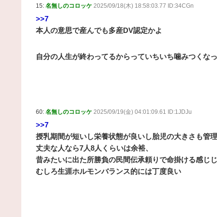
15:
名無しのコロッケ
2025/09/18(木) 18:58:03.77 ID:34CGn
>>7
本人の意思で産んでも多産DV認定かよ
自分の人生が終わってるからっていちいち噛みつくな
60:
名無しのコロッケ
2025/09/19(金) 04:01:09.61 ID:1JDJu
>>7
授乳期間が短いし栄養状態が良いし胎児の大きさも管
丈夫な人なら7人8人くらいは余裕、
昔みたいに出た所勝負の民間伝承頼りで命掛ける感じ
むしろ生涯ホルモンバランス的には丁度良い