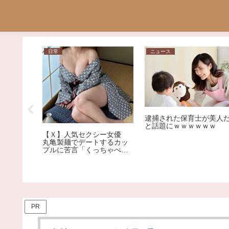
日常
ニュース
アイドル
逮捕された保育士が美人
でNiziu
と話題にｗｗｗｗｗｗ
ルを下回
【Ｘ】人気セクシー女優
ｗｗｗｗ
丸亀製麺でデートするカッ
ｗｗｗ
プルに苦言「くっちゃべる
ための店じゃないんだよ」
PR