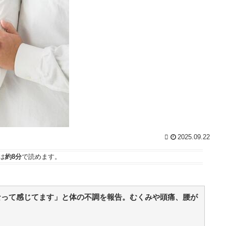
NEW!
(8/6 19:00)
北朝鮮、弾道ミサイル発射 EEZ外に落下 / 5chまと
めMAP(総合)
NEW!
(8/6 18:15)
話
【脱衣麻雀】「スーパーリアル麻雀 Venus
Returns」8月27日に発売決定！ / おまとめアンテナ
NEW!
い
(8/6 17:35)
識
焼肉屋で頼むもの / おまとめアンテナ
NEW!
(8/6 16:26)
【競馬】アスコットにいる武豊騎手とルメール騎
ー
手 紹介文おかしくね？ / おまとめアンテナ
NEW!
(8/6
的
16:00)
【朗報】長野桃羽「嗣永桃子さんと道重さゆみさん
が理想のアイドル像」 / おまとめアンテナ
(8/6 13:38)
で
2025.09.22
Powered by livedoor 相互RSS
か
は
約8分
で読めます。
望
て
W!
なって感じてます」と体の不調を報告。むくみや頭痛、腰が
族
ッ