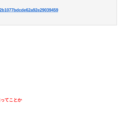
0282b1077bdcde62a92e29039459
族ってことか