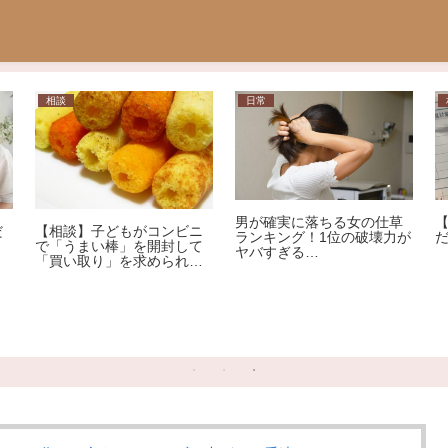
相談
日常
男が確実に落ちる女の仕草
だ
【相談】子どもがコンビニ
ランキング！1位の破壊力が
で「うまい棒」を開封して
ヤバすぎる…
「買い取り」を求められま
した。1本12円で、小さな
子どもがしたことです。ど
うしても「弁償」しなけれ
ばいけないのでしょう
か…？