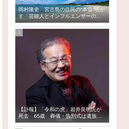
岡村隆史 宮古島の住民の“本音”明か
す「芸能人とインフルエンサーの島
になってしまったって」
【訃報】「令和の虎」岩井良明氏が
死去 65歳 葬儀・告別式は遺族の
意向で密葬