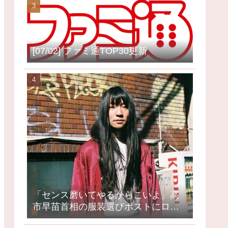
[07/02] ファミ通TOP30更新
「センス磨いてやるからこいよ」高
市早苗首相の服装選びポストにロッ
クミュージシャンが激怒、ネット大