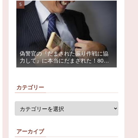
荒れ
偽警官の『だまされた振り作戦に協
力して』に本当にだまされた！80代
女性1200万円被害
カテゴリー
アーカイブ