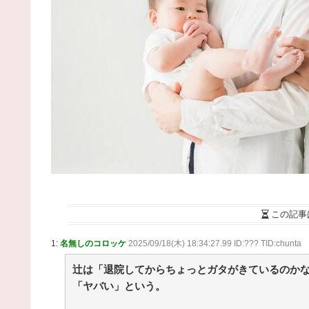
ナ！
NEW!
(8/6 20:05)
映画好きの雑談 / NEWまとめサイトアンテナ！
NEW!
(8/6 20:04)
悪の組織にちんぽ怪人に改造されたやる夫のお
第4話 / まとめるZ
NEW!
(8/6 20:04)
やる夫はマジカルチンポで生き抜かないといけな
ようです 小話「良家のお嬢様がこんな格好を無意
に選んでいたとか」 / まとめるZ
NEW!
(8/6 20:04)
【アニメ】『ヤニねこ』の喫煙や覚醒剤の注射シ
ン、青少年への影響をめぐってBPOで問題視「社会
な問題になっている時に紛らわしいことをするな」 /
まとめるZ
NEW!
(8/6 20:04)
【あんこ】バーニィは第1小隊のフォワードのよう
す【機動警察パトレイバー】 絶対グリフォン計画と
不用な気がする / まとめるZ
NEW!
(8/6 20:04)
この記事
【悲報】友達とロイヤルホストに行った息子、絶
ｗｗｗｗｗｗｗ / まとめるZ
NEW!
(8/6 20:04)
1:
名無しのコロッケ
2025/09/18(木) 18:34:27.99 ID:??? TID:chunta
【画像】本田望結の妹、姉より暴力的なお乳をし
しまうwwwwww / NEWまとめサイトアンテナ！
NE
辻は「退院してからちょっとガタがきているのか
(8/6 20:01)
「ヤバい」という。
36歳の彼女と結婚したいのに、家族が猛反対。家
から信じられない言葉が飛び出した… 他 / 2chnaviヘ