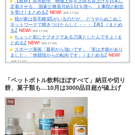
【政府】高市総理「物価上昇を上回る賃上げを日本に
定着させる」 国家公務員月給3.51％増へ 人事院の勧告
を受け / まとめるZ
NEW!
(8/8 17:04)
我が家は長毛種3匹がいるのだが、 どうやらぬこぬこ
ネットワークで聞きつけたらしく・・・【再】 / まとめ
るZ
NEW!
(8/8 17:04)
ちょっと前にヤフオクである刀落としたんですよ / ま
とめるZ
NEW!
(8/8 17:04)
スポーツ漫画「最初から強いです」「実は才能があり
ました」「他競技からの転向です」 / まとめるZ
NEW!
(8/8 17:04)
松屋でライス130円で味噌汁も付いてくるから紅生姜
をライスに乗せて食ってる / NEWまとめサイトアンテ
ナ！
NEW!
「ペットボトル飲料ほぼすべて」納豆や切り
(8/8 17:04)
【画像】令和の高校生、校舎内で前戯してて草
餅、菓子類も…10月は3000品目超が値上げ
wwwww / NEWまとめサイトアンテナ！
NEW!
(8/8 17:01)
15歳少女に酒と薬飲ませ性的暴行か 54歳のイケメン逮
問題
捕 / NEWまとめサイトアンテナ！
NEW!
(8/8 17:01)
【画像】深田恭子さん（43）の私服、とんでもなく可
愛いと話題にwww / NEWまとめサイトアンテナ！
NEW!
(8/8 17:00)
【閲覧注意】ケニアのスイカ、あまりにも薄過ぎ
る・・・ / NEWまとめサイトアンテナ！
NEW!
(8/8 16:50)