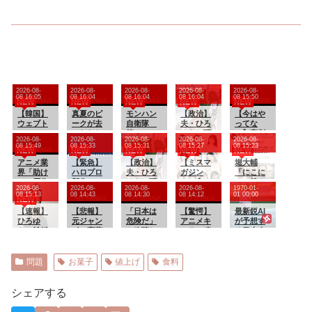
2026-08-
2026-08-
2026-08-
2026-08-
2026-08-
08 16:05
08 16:04
08 16:04
08 16:04
08 15:50
NEW
NEW
NEW
NEW
NEW
【韓国】
真夏のピ
モンハン
【政治】
【今はや
ウェブト
ークが去
自衛隊
夫・ひろ
ってな
ゥーン、
ったわね
第１８６
ゆきに西
い】審判
2026-08-
2026-08-
2026-08-
2026-08-
2026-08-
売上が減
話
村ゆか
への性接
08 15:49
08 15:33
08 15:31
08 15:27
08 15:23
NEW
NEW
NEW
NEW
NEW
りはじめ
が“離
待疑惑…
た？カカ
アニメ業
【緊急】
【政治】
婚”を提示
【ミスマ
大韓サッ
堀大輔
オのスト
界「助け
ハロプロ
夫・ひろ
「ひろゆ
ガジン
カー協会
「にこに
ーリー部
て！原作
新作
ゆきに西
き＆いず
2027】ベ
が声明
こ」筋ト
2026-08-
2026-08-
2026-08-
2026-08-
1970-01-
門、前年
が枯渇し
FSK、唯
村ゆか
み新党
スト10が
「現在は
レ中 コ
08 15:13
08 14:43
08 14:30
08 14:12
01 00:00
NEW
同期比で
てる
一全く売
が“離
（仮）」
「ヤンマ
一切発生
メント
売上がマ
の！」←
【速報】
れないグ
【悲報】
婚”を提示
「日本は
の届け出
ガ」表紙
【驚愕】
していな
「寝たほ
最新鋭AI
イナス
いや既存
ひろゆ
ループ
元ジャン
「ひろゆ
危険だ」
を知らさ
に！ フ
アニメキ
い」
うが良
が予想す
16％
作品の2期
き、離婚
が・・・
ポケ斉藤
き＆いず
と吹聴し
れず激怒
ァイナリ
ャラの凄
い」堀大
る日本人
やったら
を提示さ
の妻、夫
み新党
たのを真
「信頼関
スト選考
い事に気
輔
メジャー
良いよ
れる
の求刑翌
（仮）」
に受けた
係が保て
へ！！
付いたｗ
「！！」
リーガー
ね？
日に
の届け出
中国人旅
ない状態
ｗｗ「ア
筋トレ器
達の2026
問題
お菓子
値上げ
食料
Instagra
を知らさ
行客、だ
で夫婦を
ニメキャ
具を破壊
年の打撃
m更新
れず激怒
が代替旅
続けるの
ラの大好
成績
「楽しす
「信頼関
行先が日
は無理」
物」←こ
wywywy
シェアする
ぎた」
係が保て
本ほど安
れに1番多
wwywyw
ない状態
全ではな
くなった
ywywywy