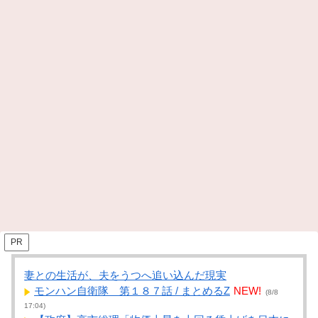
PR
妻との生活が、夫をうつへ追い込んだ現実
モンハン自衛隊 第１８７話 / まとめるZ
NEW!
(8/8
17:04)