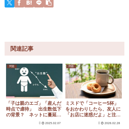
で夫婦を
かった結
食べ物…
wywyww
続けるの
果……
もしかし
y
は無理」
て…
関連記事
問題
問題
「子は親のエゴ」「産んだ
ミスドで「コーヒー5杯」
時点で虐待」 出生数低下
をおかわりしたら、友人に
の背景？ ネットに蔓延す
「お店に迷惑だよ」と注意
る反出生主義とは
された！ サービスなの
2025.02.07
2026.02.28
に“遠慮する必要”あるんで