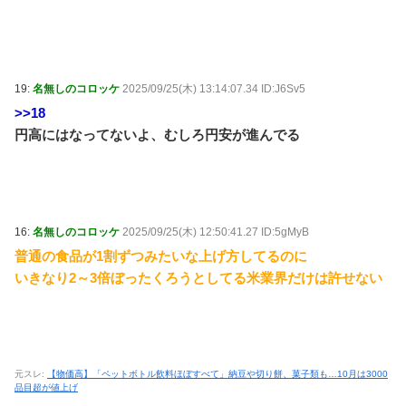
19:
名無しのコロッケ
2025/09/25(木) 13:14:07.34 ID:J6Sv5
>>18
円高にはなってないよ、むしろ円安が進んでる
16:
名無しのコロッケ
2025/09/25(木) 12:50:41.27 ID:5gMyB
普通の食品が1割ずつみたいな上げ方してるのに
いきなり2～3倍ぼったくろうとしてる米業界だけは許せない
元スレ:
【物価高】「ペットボトル飲料ほぼすべて」納豆や切り餅、菓子類も…10月は3000
品目超が値上げ