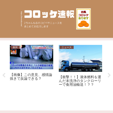
相談
ニュース
芸
【画像】この意見、感情論
【
【衝撃！！】液体燃料を運
抜きで反論できる？
な
ME
んだ未洗浄のタンクローリ
反
の
ーで食用油輸送！？？
る
ｗ