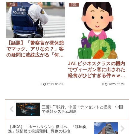
問題
問題
【話題】「警察官が昼休憩
でマック、アリなの？」客
の疑問に波紋広がる「何が
問題なのか…」「制服マッ
JALビジネスクラスの機内
クは威圧感ある」
でヴィーガン客に出された
軽食がひどすぎる件ｗｗｗ
ｗｗｗｗ
2025.05.01
2025.05.24
三菱UFJ銀行、中国・テンセントと提携 中国
で基幹システム刷新
【JICA】「ホームタウン」撤回へ 「移民促
進」誤情報で抗議殺到、異例の転換