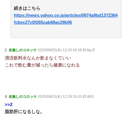
おまとめアンテナ
NEW!
(8/8 15:00)
続きはこちら
【参考動画】もう残さない！マヨネーズを“完全使い切
https://news.yahoo.co.jp/articles/0874a9bd1372364
り”する神テクまとめ / おまとめアンテナ
NEW!
(8/8 14:48)
週刊少年ジャンプ、発行部数100万部を初めて割る / お
fcbec27c0f265cab68ac29b06
まとめアンテナ
NEW!
(8/8 13:15)
予定日10日過ぎて帝王切開したら、病院のおばちゃん
に『楽でいいわねー切るだけで済んで』と言われ、野良
妊婦認定までされた話 / おまとめアンテナ
NEW!
(8/8
2:
名無しのコロッケ
2025/09/25(木) 12:20:45.59 ID:fqLiF
12:27)
【セトリ】「ハロ！コン！2026」TOYOTA ARENA
清涼飲料水なんか飲まなくていい
TOKYO 8月8日昼・夜公演セットリスト / おまとめアン
これで飲む量が減ったら健康になれる
テナ
(8/8 11:39)
Powered by livedoor 相互RSS
9:
名無しのコロッケ
2025/09/25(木) 12:29:16.03 ID:ifrlO
>>2
脂肪肝になるしな。