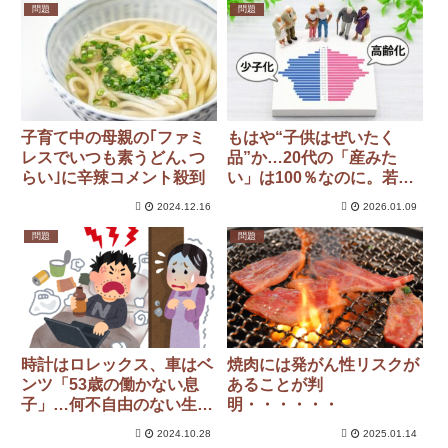
すか？ ルール上は問題な
問題
問題
くても「マナー違反」にな
るケースとは
子育て中の母親の｢ファミ
もはや“子供はぜいたく
レスでいつも素うどん､つ
品”か…20代の「産みた
らい｣に辛辣コメント殺到
い」は100％なのに。若者
たちが絶望する、あまりに
2024.12.16
2026.01.09
残酷な“物理的理由”とは
問題
問題
時計はロレックス、車はベ
焼肉には発がん性リスクが
ンツ「53歳の働かない息
あることが判
子」…何不自由のない生活
明・・・・・・
が突如終了
2024.10.28
2025.01.14