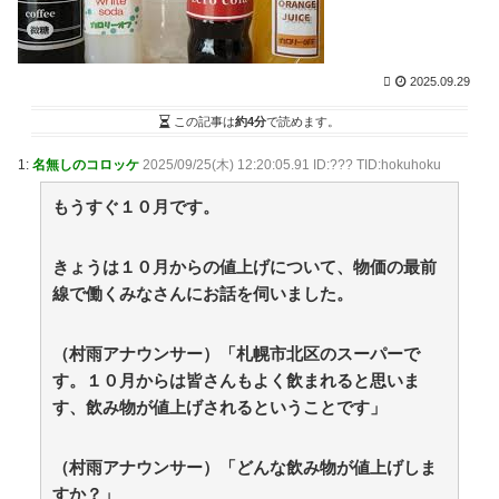
【九州名物】鶏刺し食べた医師、全身麻痺へ…「死ん
だほうが良かったと思っていた」 / VIP・ネタ・オール
ジャンル – New World Antenna
NEW!
(8/8 16:27)
2025.09.29
【画像】障害持ち社長「金さえあれば男はいくらでも
モテるという事を証明してる」 / 2chまとめアンテナ！
この記事は
約4分
で読めます。
NEW!
(8/8 14:29)
【画像】QカップJDさん、お〇ぱいデカ過ぎて制服が
1:
名無しのコロッケ
2025/09/25(木) 12:20:05.91 ID:??? TID:hokuhoku
パツパツになってしまう / 2chまとめアンテナ！
NEW!
(8/8 14:29)
もうすぐ１０月です。
【阪神対中日18回戦】8（遊） 熊谷 敬宥 8（捕） 加
藤 匠馬 / 2chまとめアンテナ！
NEW!
(8/8 14:29)
【悲報】岡本和真さん、吉田正尚にOPSを抜かれる /
きょうは１０月からの値上げについて、物価の最前
2chまとめアンテナ！
NEW!
(8/8 14:29)
線で働くみなさんにお話を伺いました。
36歳の彼女と結婚したいのに、家族が猛反対。家族か
ら信じられない言葉が飛び出した… 他 / 2chnaviヘッド
（村雨アナウンサー）「札幌市北区のスーパーで
ライン
(12/24 07:00)
す。１０月からは皆さんもよく飲まれると思いま
Powered by livedoor 相互RSS
す、飲み物が値上げされるということです」
恋は疑惑に染まり、狂気へ変わる
（村雨アナウンサー）「どんな飲み物が値上げしま
専門家を舐めきった某国国営メディア、「日本の反撃
すか？」
能力が地域を不安定化させている」というストーリーで