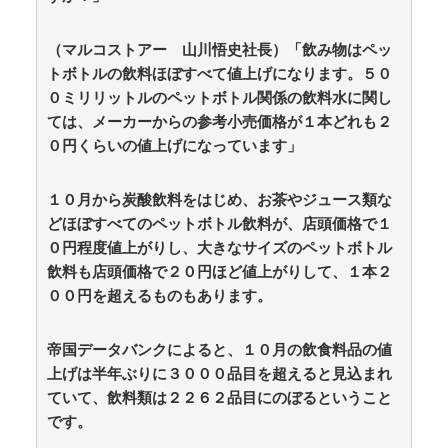
番組制作を進めようとするも…… / anaguro - 総合
NEW!
(8/8 17:10)
（マルコストアー 山川悟史社長）「飲み物はペッ
【Money1】 韓国「信用赦免を何回やっても、何回や
トボトルの飲料ほぼすべて値上げになります。５０
っても」⇒ 257万人赦免したのに60万人がまた延滞者に
転落！ / anaguro - 総合
NEW!
０ミリリットルのペットボトル関係の飲料水に関し
(8/8 17:05)
登山家「山で迷ったらとりあえず登れ」登山家「沢を
ては、メーカーからの参考小売価格が１本どれも２
見つけて下山しろ」←これ結局どっちが正解なの？ /
０円くらいの値上げになっています」
5chまとめMAP(総合)
NEW!
(8/8 17:01)
【ｗ】物凄くカワイイ子猫の取っ組み合い！ / anaguro
- 総合
NEW!
１０月から炭酸飲料をはじめ、お茶やジュース類な
(8/8 17:00)
【政府】高市総理「物価上昇を上回る賃上げを日本に
どほぼすべてのペットボトル飲料が、店頭価格で１
定着させる」 国家公務員月給3.51％増へ 人事院の勧告
０円程度値上がりし、大きなサイズのペットボトル
を受け / 5chまとめMAP(総合)
NEW!
(8/8 16:37)
飲料も店頭価格で２０円ほど値上がりして、１本２
【今はやってない】審判への性接待疑惑…韓国サッカ
００円を超えるものもあります。
ー協会が声明「現在は一切発生していない」 / 5chまと
めMAP(総合)
NEW!
(8/8 15:51)
アニメ業界「助けて！原作が枯渇してるの！」←いや
帝国データバンクによると、１０月の飲食料品の値
既存作品の2期やったら良いよね？ / 5chまとめMAP(総
上げは半年ぶりに３０００品目を超えると見込まれ
合)
NEW!
(8/8 15:49)
ていて、飲料類は２２６２品目にのぼるということ
【緊急】ハロプロ新作FSK、唯一全く売れないグルー
プが・・・ / 5chまとめMAP(総合)
NEW!
です。
(8/8 15:33)
【日常に潜む恐怖】部屋の壁紙をめくると・・・。 /