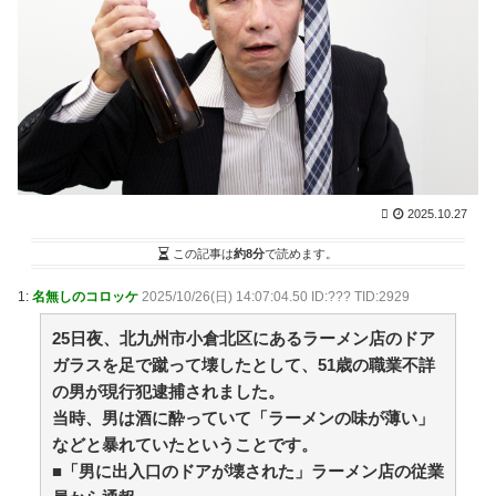
NEWまとめサイトアンテナ！
NEW!
(8/9 00:29)
【議論】「宇宙の謎」と「死後の世界」って結局どこ
かで繋がってるよな？ / VIP・ネタ・オールジャンル –
New World Antenna
NEW!
(8/9 00:27)
強豪校のベンチ外選手が無理やりダンス？SNSで炎上
する野球部イジメ疑惑の真相と現場取材で見えたリアル
な実態 / 2chまとめアンテナ！
NEW!
(8/8 22:14)
【画像】坂口杏里、逃走して便器にこびりついた????
カスまで晒されるwww / 2chまとめアンテナ！
NEW!
(8/8
2025.10.27
22:14)
【画像】まんさん「オフ会に知らん人おったんやけ
この記事は
約8分
で読めます。
ど」 / 2chまとめアンテナ！
NEW!
(8/8 22:14)
無職ゲーマーだけど、おまえらワイをどう思う？ / 2ch
1:
名無しのコロッケ
2025/10/26(日) 14:07:04.50 ID:??? TID:2929
まとめアンテナ！
NEW!
(8/8 22:14)
36歳の彼女と結婚したいのに、家族が猛反対。家族か
25日夜、北九州市小倉北区にあるラーメン店のドア
ら信じられない言葉が飛び出した… 他 / 2chnaviヘッド
ガラスを足で蹴って壊したとして、51歳の職業不詳
ライン
(12/24 07:00)
の男が現行犯逮捕されました。
Powered by livedoor 相互RSS
当時、男は酒に酔っていて「ラーメンの味が薄い」
などと暴れていたということです。
身近すぎる“厄介な人たち”が大集合！
■「男に出入口のドアが壊された」ラーメン店の従業
鈴木奈穂子アナ 袖口からインナーチラ見え！！