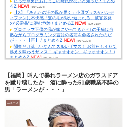
たった今男はおしっこの時拭かないと知った / まとめ
るZ
NEW!
(8/9 01:04)
【X】「あんたの汗の風が届く」小原ブラスがハンデ
ィファンに不快感「髪の毛が吸い込まれる」被害多発
の“必需品”に潜む危険 / まとめるZ
NEW!
(8/9 01:04)
プログラマ下僕の我が家にやってきた♂♀の子猫は当
然ながらプログラミング言語の名前を命名されたのだ
が・・・【再】 / まとめるZ
NEW!
(8/9 01:04)
関東だけ涼しいなんてズルいザマス！ お前らも４０℃
越えを味わうザマス！ ギャオオオン、ギャオオオン！ /
まとめるZ
NEW!
(8/9 01:04)
子供の頃に憧れていた場所 / NEWまとめサイトアンテ
ナ！
NEW!
(8/9 00:39)
【福岡】叫んで暴れラーメン店のガラスドア
【悲報】令和キッズ、自転車に夜間専用筋トレ器具が
付いてた事を知らないらしい… / NEWまとめサイトアン
を蹴り壊したか 酒に酔った51歳職業不詳の
テナ！
NEW!
(8/9 00:39)
男「ラーメンが・・・」
【背中を押す】NO!損得勘定【一日一善】 / NEWまと
めサイトアンテナ！
NEW!
(8/9 00:32)
ニュース
【これは酷い】迷惑系配信者、どうとんぼり神座で30
分近く迷惑行為 店長が怯える事態に / NEWまとめサイ
トアンテナ！
NEW!
(8/9 00:30)
【悲報】ショートスリーパー堀大輔さん、「寝た方が
いい」などと誹謗中傷され配信中に泣き出してしまう /