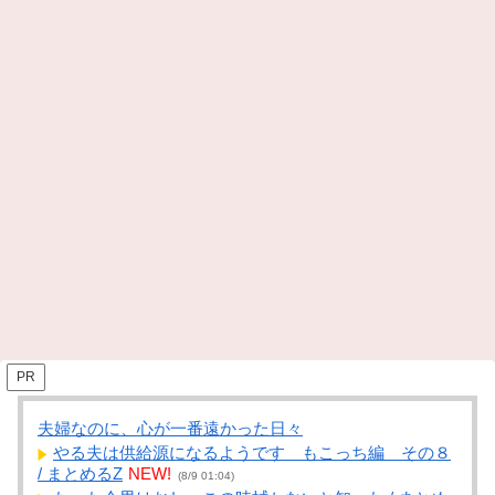
PR
夫婦なのに、心が一番遠かった日々
やる夫は供給源になるようです もこっち編 その８
/ まとめるZ
NEW!
(8/9 01:04)