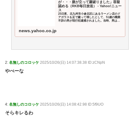
が・・・腹が立って蹴破りました」容疑
枢ロボ子さんアキロゼ / おまとめアンテナ
NEW!
(8/9
認める（RKB毎日放送） - Yahoo!ニュー
ス
00:09)
25日夜、北九州市小倉北区にあるラーメン店のド
【ウマ娘】褒め方はそれぞれ / おまとめアンテナ
アガラスを足で蹴って壊したとして、51歳の職業
不詳の男が現行犯逮捕されました。当時、男は酒
NEW!
(8/8 23:10)
に酔っていて「ラーメンの味が薄い」などと暴れ
ていたというこ
【ウマ娘】4コマ「油断していたフサイチパンドラ」 /
news.yahoo.co.jp
おまとめアンテナ
NEW!
(8/8 22:10)
【悲報】自然界の弱者オスの生存戦略WWWWW / お
まとめアンテナ
NEW!
(8/8 21:33)
【政治】夫・ひろゆきに西村ゆかが“離婚”を提示「ひ
ろゆき＆いずみ新党（仮）」の届け出を知らされず激怒
2:
名無しのコロッケ
2025/10/26(日) 14:07:38.38 ID:zCNpN
「信頼関係が保てない状態で夫婦を続けるのは無理」 /
やべーな
おまとめアンテナ
NEW!
(8/8 21:05)
Powered by livedoor 相互RSS
4:
名無しのコロッケ
2025/10/26(日) 14:08:42.98 ID:5f9UO
そらキレるわ