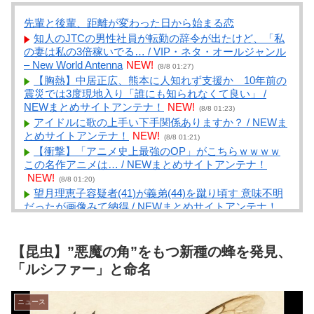
先輩と後輩、距離が変わった日から始まる恋
知人のJTCの男性社員が転勤の辞令が出たけど、「私
の妻は私の3倍稼いでる… / VIP・ネタ・オールジャンル
– New World Antenna
NEW!
(8/8 01:27)
【胸熱】中居正広、熊本に人知れず支援か 10年前の
震災では3度現地入り「誰にも知られなくて良い」 /
NEWまとめサイトアンテナ！
NEW!
(8/8 01:23)
アイドルに歌の上手い下手関係ありますか？ / NEWま
とめサイトアンテナ！
NEW!
(8/8 01:21)
【衝撃】「アニメ史上最強のOP」がこちらｗｗｗｗ
この名作アニメは… / NEWまとめサイトアンテナ！
NEW!
(8/8 01:20)
望月理恵子容疑者(41)が義弟(44)を蹴り頃す 意味不明
だったが画像みて納得 / NEWまとめサイトアンテナ！
NEW!
(8/8 01:20)
【衝撃】旅館「この押入れには布団は入ってません」
←これｗｗｗｗｗ(※画像あり) / NEWまとめサイトアン
【昆虫】”悪魔の角”をもつ新種の蜂を発見、
テナ！
NEW!
(8/8 01:18)
「ルシファー」と命名
美女美男子の家系に生まれた醜いアヒルのフィジカル
ギフテッド / まとめるZ
NEW!
(8/8 01:05)
ニュース
【宇宙人探し】宇宙人はいる？いて座の方角から72秒