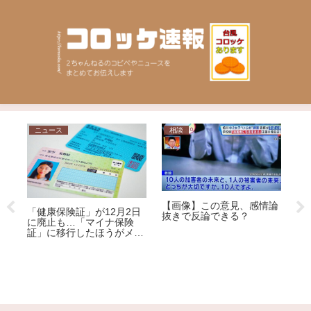
ニュース
相談
問
が大
【画像】この意見、感情論
「健康保険証」が12月2日
」
抜きで反論できる？
に廃止も…「マイナ保険
す
証」に移行したほうがメリ
「
ット大!?その理由を専門家
い
が解説
選
ジ
荒