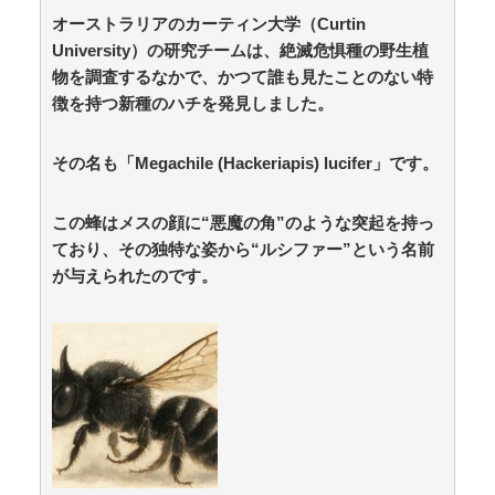
36歳の彼女と結婚したいのに、家族が猛反対。家族か
ら信じられない言葉が飛び出した… 他 / 2chnaviヘッド
オーストラリアのカーティン大学（Curtin
ライン
(12/24 07:00)
University）の研究チームは、絶滅危惧種の野生植
物を調査するなかで、かつて誰も見たことのない特
Powered by livedoor 相互RSS
徴を持つ新種のハチを発見しました。
共感必至の“日常修羅場”短編集！
その名も「Megachile (Hackeriapis) lucifer」です。
海外「日本人はなんて気高いんだ！」 英高級紙も驚愕
した極限の中の日本人の姿に世界が衝撃 / anaguro - 総合
NEW!
(8/8 01:30)
この蜂はメスの顔に“悪魔の角”のような突起を持っ
【画像】土下座してでもセ○クスしたい美熟女(42)さん
ており、その独特な姿から“ルシファー”という名前
が発見されるｗｗｗｗｗｗ / anaguro - 総合
NEW!
(8/8
が与えられたのです。
01:25)
【宇宙人探し】宇宙人はいる？いて座の方角から72秒
間捉えた強い電波、50年間正体分からぬ「Wow！信号」
…「合理的に考えると、宇宙人からの信号の可能性」 /
5chまとめMAP(総合)
NEW!
(8/8 01:21)
海外「世界で日本を死守するぞ！」 日本の消防署を訪
れたちびっ子集団が世界をメロメロに / anaguro - 総合
NEW!
(8/8 01:20)
【画像】かつての天下人「マックスむらい」現在(イ
マ)wwwwwww / 5chまとめMAP(総合)
NEW!
(8/8 01:07)