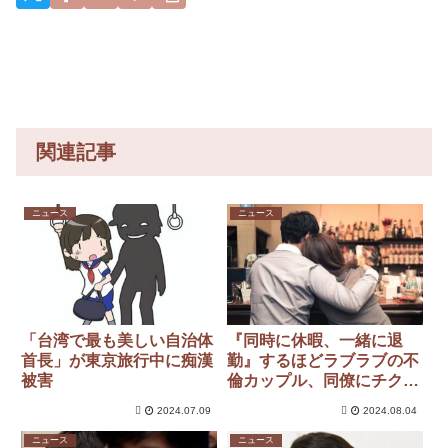
送ってい
y
た患者が
手足も動
かず 京
大病院
関連記事
ニュース
ニュース
「台湾で最も美しい自治体
『同時に休暇、一緒に退
首長」が東京旅行中に痴漢
勤』するほどラブラブの不
被害
倫カップル、同僚にチクら
れ人生終了のお知らせｗｗ
2024.07.09
2024.08.04
ｗｗ
ニュース
ニュース