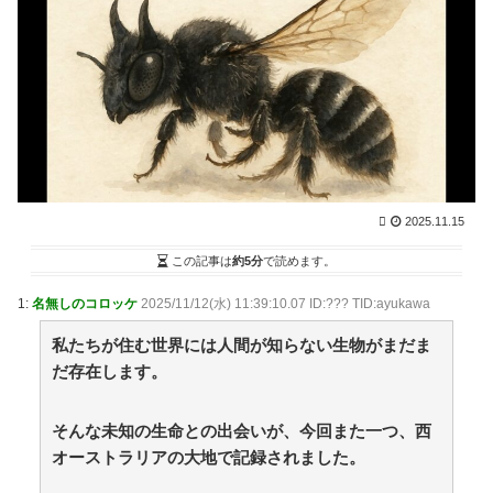
間捉えた強い電波、50年間正体分からぬ「Wow！信号」
…「合理的に考えると、宇宙人からの信号の可能性」 /
まとめるZ
NEW!
(8/8 01:05)
下僕にネーミングセンスが皆無なため 我が家の歴代ご
主人様達は…【再】 / まとめるZ
NEW!
(8/8 01:04)
国際的な小咄 FPってどう使うの？ / まとめるZ
NEW!
(8/8 01:04)
【画像】声優の澤田姫さん、自分の武器を見せつけて
しまうｗｗｗｗ / まとめるZ
NEW!
(8/8 01:04)
小林製薬「安楽〇の薬作りました」←どんな名前にな
2025.11.15
りそう？もし作ったら / 2chまとめアンテナ！
(8/7 14:46)
【芸能】鈴木奈々「垂れてたバストが上がった！」
この記事は
約5分
で読めます。
「今が一番バスト大きい！」 下着姿を公開、豊満な美
バストを披露 [冬月記者★] / 2chまとめアンテナ！
(8/7
1:
名無しのコロッケ
2025/11/12(水) 11:39:10.07 ID:??? TID:ayukawa
14:46)
【巨人対ヤクルト17回戦】ヤクルト・長岡、巨人・ハ
私たちが住む世界には人間が知らない生物がまだま
ワードから第4号先制ソロホームラ
だ存在します。
ン！！！！！！！！！！！！！ / 2chまとめアンテナ！
(8/7 14:46)
野球も学問も妥協なし！佐々木麟太郎が目指す学位取
そんな未知の生命との出会いが、今回また一つ、西
得とトップアスリートとしての新たな生き方 / 2chまと
オーストラリアの大地で記録されました。
めアンテナ！
(8/7 14:46)