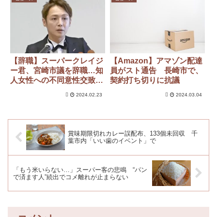
【辞職】スーパークレイジ
【Amazon】アマゾン配達
ー君、宮崎市議を辞職…知
員がスト通告 長崎市で、
人女性への不同意性交致傷
契約打ち切りに抗議
罪で起訴・辞職勧告受ける
2024.02.23
2024.03.04
賞味期限切れカレー誤配布、133個未回収 千
葉市内「いい歯のイベント」で
「もう米いらない…」スーパー客の悲鳴 “パン
で済ます人”続出でコメ離れが止まらない