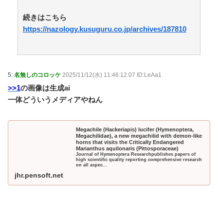
ユニクロのBLEACHのTシャツ、オサレ過ぎる / 5chま
とめMAP(総合)
NEW!
(8/8 00:43)
続きはこちら
韓国人「日本の耐震設計技術が凄いと言うけど韓国の
https://nazology.kusuguru.co.jp/archives/187810
圧勝だよね？」 / 5chまとめMAP(総合)
NEW!
(8/8 00:37)
【マジかよ】親がいなくなり婚活不可能になった無職
おばさんの悲惨な末路ww / 5chまとめMAP(総合)
NEW!
(8/8 00:35)
冨安健洋がプレミアリーグ・クリスタルパレス入りキ
5:
名無しのコロッケ
2025/11/12(水) 11:46:12.07 ID:LeAa1
ターーーーーー！ / おまとめアンテナ
NEW!
(8/7 22:39)
>>1
の画像は生成ai
【ﾒﾛﾒﾛ】杉山結菜ちゃんとスイカwww / おまとめアン
テナ
NEW!
一体どういうメディアやねん
(8/7 20:12)
【心霊・幽霊】見てはいけない何者 / おまとめアンテ
ナ
(8/7 19:00)
【朗報】今年の夏、ガチで涼しい / おまとめアンテナ
Megachile (Hackeriapis) lucifer (Hymenoptera,
Megachilidae), a new megachilid with demon-like
(8/7 17:09)
horns that visits the Critically Endangered
【強火ハロヲタ】佐藤佳奈（さかなちゃん）、レイン
Marianthus aquilonaris (Pittosporaceae)
Journal of Hymenoptera Researchpublishes papers of
ボー池田と電撃結婚！ / おまとめアンテナ
(8/7 15:05)
high scientific quality reporting comprehensive research
on all aspec...
Powered by livedoor 相互RSS
jhr.pensoft.net