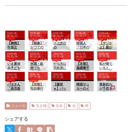
2026-08-
2026-08-
2026-08-
2026-08-
2026-08-
08 01:23
08 01:07
08 00:43
08 00:37
08 00:35
NEW
NEW
NEW
NEW
NEW
【胸熱】
【画像】
ユニクロ
韓国人
【マジか
中居正
かつての
の
「日本の
よ】親が
広、熊本
天下人
BLEACH
耐震設計
いなくな
2026-08-
2026-08-
2026-08-
2026-08-
2026-08-
に人知れ
「マック
のTシャ
技術が凄
り婚活不
08 00:29
08 00:19
08 00:05
08 00:05
08 00:05
NEW
NEW
NEW
NEW
NEW
ず支援
スむら
ツ、オサ
いと言う
可能にな
か 10年
いま夏休
い」現在
米国・欧
レ過ぎる
やる夫は
けど韓国
【京都】
った無職
私が寝て
前の震災
み子ども
(イ
州でも
供給源に
の圧勝だ
脳腫瘍手
おばさん
いると、
では3度現
アニメ劇
マ)wwww
「韓国旅
なるよう
よね？」
術で「正
の悲惨な
そばで寝
2026-08-
2026-08-
2026-08-
2026-08-
1970-01-
地入り
場ってや
www
行」ブー
です も
常な組
末路ww
るくせ
07 23:50
07 23:25
07 22:30
07 22:20
01 00:00
NEW
NEW
「誰にも
らなくな
ム
こっち
織」を誤
に、一緒
知られな
ったの？
パヨさん
【悲報】
編 その
【爆笑
って摘
韓国サッ
に寝よう
最新鋭AI
くて良
「高市政
性的暴行
７
ｗ】バッ
出…自発
カーのイ
と布団に
が予想す
い」
権だから
された時
グひった
呼吸不能
メージが
入れた
る日本人
為替介入
の話聞い
くりを試
の重篤状
墜落
り、腕枕
メジャー
の11～12
て欲しい
みた男、
態に
してみた
リーガー
兆円、日
バイクを
「腫瘍で
りする
達の2026
ニュース
生き物
生命
虫
蜂
本の国家
盗られ
ない」結
と、５分
年の打撃
予算の
る！
果出て
ほどガマ
成績
10%消え
も“勘違
ン。 し
wywywy
シェアする
ました」
い”で摘出
て・・・
wwywyw
継続 通
【再】
ywywywy
常の生活
wywyww