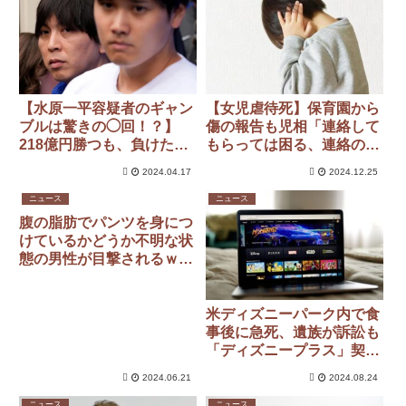
【水原一平容疑者のギャン
【女児虐待死】保育園から
ブルは驚きの◯回！？】
傷の報告も児相「連絡して
218億円勝つも、負けた金
もらっては困る、連絡の度
額はなんと…
に会議を開かなければいけ
2024.04.17
2024.12.25
ない」 と返答
ニュース
ニュース
腹の脂肪でパンツを身につ
けているかどうか不明な状
態の男性が目撃されるｗｗ
ｗｗｗ
米ディズニーパーク内で食
事後に急死、遺族が訴訟も
「ディズニープラス」契約
者は訴えを起こせない契約
2024.06.21
2024.08.24
ニュース
ニュース