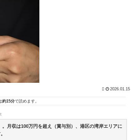
5chまとめMAP(総合)
NEW!
(8/7 17:27)
年
【朗報】今年の夏、ガチで涼しい / おまとめアンテ
ナ
NEW!
(8/7 17:09)
まと
【強火ハロヲタ】佐藤佳奈（さかなちゃん）、レイ
ンボー池田と電撃結婚！ / おまとめアンテナ
NEW!
(8/7
起
15:05)
【事故】路面電車と衝突…車置き逃走 当て逃げ
の
か 事故の一部始終⋯ / おまとめアンテナ
NEW!
(8/7
15:00)
に
【心霊・幽霊】「◯◯花橋」という赤い橋 / おまと
!
めアンテナ
NEW!
(8/7 15:00)
【ウマ娘】4コマ「ギャル界隈」 / おまとめアンテナ
」
(8/7 12:15)
な
Powered by livedoor 相互RSS
2026.01.15
・
は
約15分
で読めます。
！
t
位
）。月収は100万円を超え（賞与別）、港区の湾岸エリアに
ま
す。