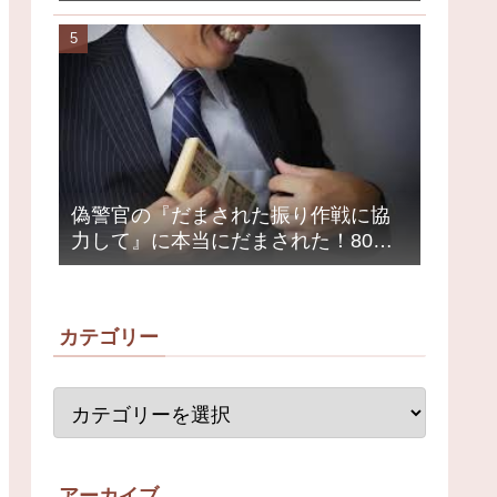
クミュージシャンが激怒、ネット大
荒れ
偽警官の『だまされた振り作戦に協
力して』に本当にだまされた！80代
女性1200万円被害
カテゴリー
アーカイブ