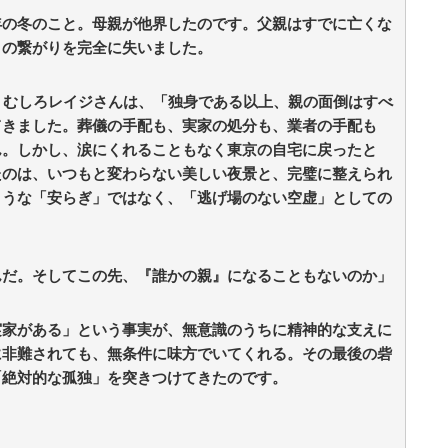
年の冬のこと。母親が他界したのです。父親はすでに亡くな
との繋がりを完全に失いました。
。むしろレイジさんは、「独身である以上、親の面倒はすべ
てきました。葬儀の手配も、実家の処分も、業者の手配も
ん。しかし、涙にくれることもなく東京の自宅に戻ったと
たのは、いつもと変わらない美しい夜景と、完璧に整えられ
ような「安らぎ」ではなく、「逃げ場のない空虚」としての
んだ。そしてこの先、『誰かの親』になることもないのか」
実家がある」という事実が、無意識のうちに精神的な支えに
に非難されても、無条件に味方でいてくれる。その最後の砦
「絶対的な孤独」を突きつけてきたのです。