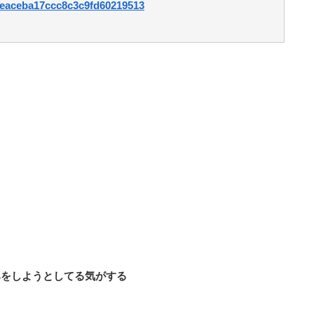
38eaceba17ccc8c3c9fd60219513
みをしようとしてる気がする