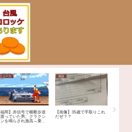
ニュース
相談
ニュース
【福岡】赤信号で横断歩道
【画像】35歳で手取りこれ
【衝撃！
を渡っていた男、クラクシ
だぜ？？
んだ未洗
ョンを鳴らされ激高→乗用
ーで食用
車を殴りへこませたか 自
称アメリカ人の男を現行犯