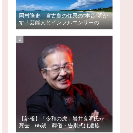
岡村隆史 宮古島の住民の“本音”明か
す「芸能人とインフルエンサーの島
になってしまったって」
【訃報】「令和の虎」岩井良明氏が
死去 65歳 葬儀・告別式は遺族の
意向で密葬