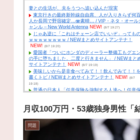
妻との生活が、夫をうつへ追い込んだ現実
東京行きの最終新幹線自由席、人が入りきらず何
人か長岡で野宿確定…🫨素晴… / VIP・ネタ・オール
ャンル – New World Antenna
NEW!
(8/7 19:27)
じゃあ逆に「これはチェーン店でいいぞ」っても
ｗｗｗｗｗｗｗｗ / NEWまとめサイトアンテナ！
NEW!
(8/7 19:20)
愛国者「ついにホンダのディーラー整備工もグエ
の手に堕ちました。二度と行きません」 / NEWまと
サイトアンテナ！
NEW!
(8/7 19:19)
美味しいから是非食べてみて！！飲んでみて！！
書くトピ / NEWまとめサイトアンテナ！
NEW!
(8/7
19:18)
普通の日本人「任意保険を強制する人達へ！任意
険は必要ない。そもそも事故を起こしません」 / NE
まとめサイトアンテナ！
NEW!
(8/7 19:11)
月収100万円・53歳独身男性
謎の勢力「AI発展したらお前らは皆クビになるわ
→未だかつてAIのせいで失業したG民が0人の理由 /
NEWまとめサイトアンテナ！
NEW!
(8/7 19:10)
問題
国際的な小咄 テトネキ「これがレベルの差……」 /
まとめるZ
NEW!
(8/7 19:05)