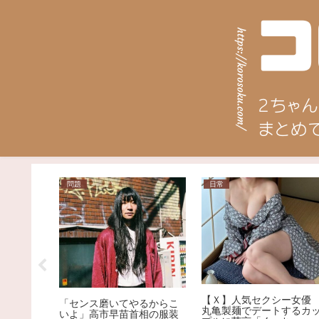
問題
日常
の男
た方がモテ
【Ｘ】人気セクシー女
「センス磨いてやるからこ
丸亀製麺でデートするカ
いよ」高市早苗首相の服装