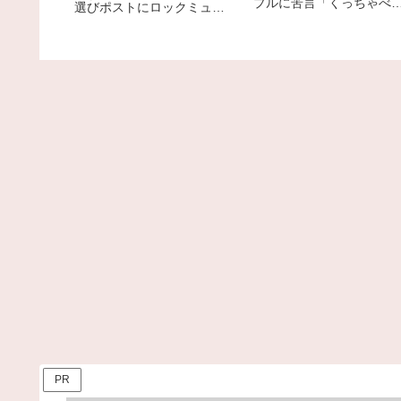
プルに苦言「くっちゃべ
選びポストにロックミュー
ための店じゃないんだよ
ジシャンが激怒、ネット大
荒れ
PR