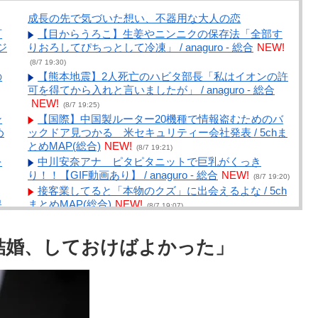
成長の先で気づいた想い、不器用な大人の恋
百
【目からうろこ】生姜やニンニクの保存法「全部す
ジ
りおろしてぴちっとして冷凍」 / anaguro - 総合
NEW!
(8/7 19:30)
の
【熊本地震】2人死亡のハビタ部長「私はイオンの許
可を得てから入れと言いましたが」 / anaguro - 総合
NEW!
(8/7 19:25)
ン
【国際】中国製ルーター20機種で情報盗むためのバ
め
ックドア見つかる 米セキュリティー会社発表 / 5chま
とめMAP(総合)
NEW!
(8/7 19:21)
を
中川安奈アナ ピタピタニットで巨乳がくっき
り！！【GIF動画あり】 / anaguro - 総合
NEW!
(8/7 19:20)
接客業してると「本物のクズ」に出会えるよな / 5ch
保
まとめMAP(総合)
NEW!
(8/7 19:07)
W
【水戸地検】覚醒剤密輸容疑のカンボジア人を不起
訴処分 / 5chまとめMAP(総合)
NEW!
(8/7 18:17)
「結婚、しておけばよかった」
」
【産経新聞】 中共の海警局と海軍の船が衝突2人死
亡 南シナ海でフィリピン船を追跡中、公表までに1年
/ 5chまとめMAP(総合)
NEW!
(8/7 18:15)
【画像】今のクソガキ共、これを見たこと無くて渡
されたらパニクるらしいｗｗｗｗｗｗｗｗｗｗｗｗｗ /