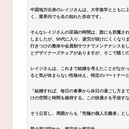
36歳の彼女と結婚したいのに、家族が猛反対。家
から信じられない言葉が飛び出した… 他 / 2chnaviヘ
中国地方出身のレイジさんは、大学進学とともに
ドライン
(12/24 07:00)
く、業界内でも名の知れた存在です。
Powered by livedoor 相互RSS
そんなレイジさんの至福の時間は、誰にも邪魔さ
しましたが、50代に入り、疲労が抜けにくくなり
行きつけの整体や会員制サウナでメンテナンスを
とデザイナーズチェアがありますが、そこで聴く
レイジさんは、これまで結婚を考えたことがなか
ると気が休まらない性格ゆえ、特定のパートナー
「結婚すれば、毎日の食事から休日の過ごし方ま
けの空間と時間を維持する。この快適さを手放す
そう公言し、周囲からも「究極の個人主義者」と
親の死で訪れた、想定内と想定外