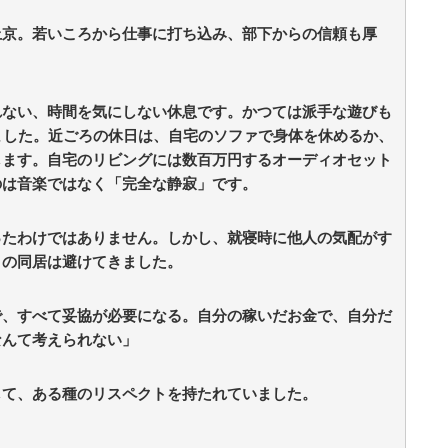
族
ッ
上京。若いころから仕事に打ち込み、部下からの信頼も厚
れない、時間を気にしない休息です。かつては派手な遊びも
ました。近ごろの休日は、自宅のソファで身体を休めるか、
します。自宅のリビングには数百万円するオーディオセット
のは音楽ではなく「完全な静寂」です。
ったわけではありません。しかし、就寝時に他人の気配がす
との同居は避けてきました。
で、すべて妥協が必要になる。自分の稼いだお金で、自分だ
なんて考えられない」
して、ある種のリスペクトを持たれていました。