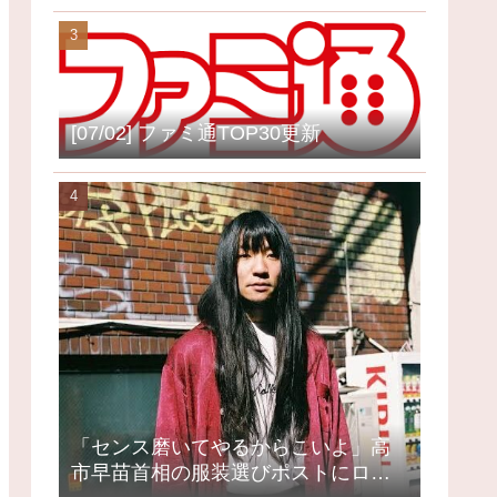
[07/02] ファミ通TOP30更新
「センス磨いてやるからこいよ」高
市早苗首相の服装選びポストにロッ