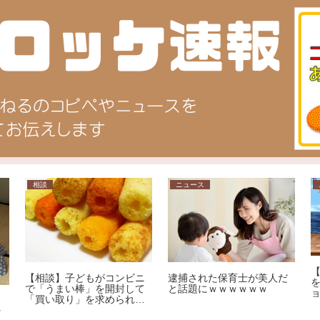
相談
ニュース
【相談】子どもがコンビニ
逮捕された保育士が美人だ
で「うまい棒」を開封して
と話題にｗｗｗｗｗｗ
「買い取り」を求められま
優
した。1本12円で、小さな
ッ