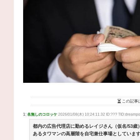
【産経新聞】 中共の海警局と海軍の船が衝突2人死
亡 南シナ海でフィリピン船を追跡中、公表までに1
/ まとめるZ
NEW!
(8/7 19:05)
Switch カルドセプト ザ ファースト 1858 本 / 
めるZ
NEW!
(8/7 19:05)
【水戸地検】覚醒剤密輸容疑のカンボジア人を不
訴処分 / まとめるZ
NEW!
(8/7 18:05)
国際的な小咄 読者投稿 中小企業診断士受験者向け
ITパスポート試験対策 / まとめるZ
NEW!
(8/7 18:05)
小林製薬「安楽〇の薬作りました」←どんな名前
なりそう？もし作ったら / 2chまとめアンテナ！
NEW
(8/7 14:46)
【芸能】鈴木奈々「垂れてたバストが上がった！
「今が一番バスト大きい！」 下着姿を公開、豊満
美バストを披露 [冬月記者★] / 2chまとめアンテナ！
NEW!
(8/7 14:46)
【巨人対ヤクルト17回戦】ヤクルト・長岡、巨人
この記事
ハワードから第4号先制ソロホームラ
ン！！！！！！！！！！！！！ / 2chまとめアンテナ
1:
名無しのコロッケ
2026/01/08(木) 10:24:11.32 ID:??? TID:dreampo
NEW!
(8/7 14:46)
野球も学問も妥協なし！佐々木麟太郎が目指す学
都内の広告代理店に勤めるレイジさん（仮名/53歳
取得とトップアスリートとしての新たな生き方 / 2ch
あるタワマンの高層階を自宅兼仕事場としていま
とめアンテナ！
NEW!
(8/7 14:46)