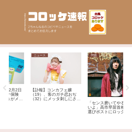
ニュース
問題
相
【
日
【訃報】コンカフェ嬢
だ
（19）、客のガチ恋おぢ
リ
（32）にメッタ刺しにされ
「センス磨いてやるからこ
家
死亡
いよ」高市早苗首相の服装
選びポストにロックミュー
ジシャンが激怒、ネット大
荒れ