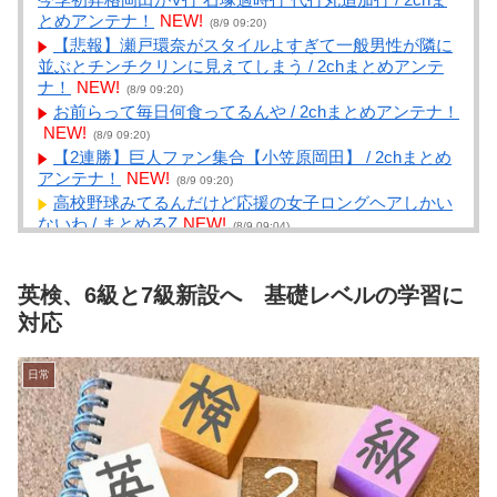
とめアンテナ！
NEW!
(8/9 09:20)
【悲報】瀬戸環奈がスタイルよすぎて一般男性が隣に
並ぶとチンチクリンに見えてしまう / 2chまとめアンテ
ナ！
NEW!
(8/9 09:20)
お前らって毎日何食ってるんや / 2chまとめアンテナ！
NEW!
(8/9 09:20)
【2連勝】巨人ファン集合【小笠原岡田】 / 2chまとめ
アンテナ！
NEW!
(8/9 09:20)
高校野球みてるんだけど応援の女子ロングヘアしかい
ないわ / まとめるZ
NEW!
(8/9 09:04)
サイゼで安く腹パンになる組み合わせなんだと思う？
/ まとめるZ
NEW!
(8/9 09:04)
英検、6級と7級新設へ 基礎レベルの学習に
【R-18（G）】【あんこ】やる夫はすっげえブサイク
でサマナーなようです【活&amp;#20448;傳】 第５話 /
対応
まとめるZ
NEW!
(8/9 09:04)
【驚愕】映画『ちいかわ』公開14日間で興収50億円突
日常
破！！ / まとめるZ
NEW!
(8/9 09:04)
近所でなんか大変なことになっていて眠れないので話
を聞いてくれ。寝ようとしたら、外で切羽詰まったよう
な声で泣くニャンコの声がする。【再】 / まとめる
Z
NEW!
(8/9 09:04)
【悲報】日本サッカー協会が4人の日本人審判員を調