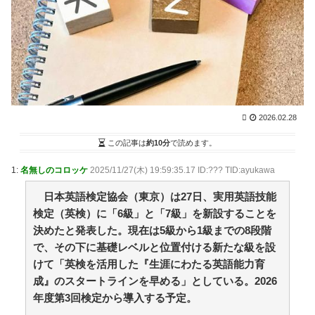
査 韓国協会の性接待疑惑で / NEWまとめサイトアンテ
ナ！
NEW!
(8/9 09:00)
【公用車】高市早苗首相、新公用車は推定3000万円以
上のSUVタイプ！？贅を尽くした後部座席でたばこを吸
うのが至福の時間か どんどん延びる乗車時間 / NEWま
とめサイトアンテナ！
NEW!
(8/9 09:00)
赤信号「赤やで！止まってな！」セレナさん「セレナ
行きます！」←これwwwwwwwwwwwwwwww / NEWま
2026.02.28
とめサイトアンテナ！
NEW!
(8/9 09:00)
最近の風潮「専業主婦の嫁がメシをつくらない？甘え
この記事は
約10分
で読めます。
てないで自分でつくれやｗ」←これ正論なの？ / NEWま
とめサイトアンテナ！
NEW!
(8/9 09:00)
1:
名無しのコロッケ
2025/11/27(木) 19:59:35.17 ID:??? TID:ayukawa
【意味ないのか？】なんと空調服着用の男性作業員が
熱中症で死亡‥‥スポドリとゼリー飲料も持参 / NEWま
日本英語検定協会（東京）は27日、実用英語技能
とめサイトアンテナ！
NEW!
(8/9 09:00)
検定（英検）に「6級」と「7級」を新設することを
シカ「全部喰った」 祭り中止 / VIP・ネタ・オールジ
決めたと発表した。現在は5級から1級までの8段階
ャンル – New World Antenna
NEW!
(8/9 08:27)
で、その下に基礎レベルと位置付ける新たな級を設
36歳の彼女と結婚したいのに、家族が猛反対。家族か
ら信じられない言葉が飛び出した… 他 / 2chnaviヘッド
けて「英検を活用した『生涯にわたる英語能力育
ライン
(12/24 07:00)
成』のスタートラインを早める」としている。2026
年度第3回検定から導入する予定。
Powered by livedoor 相互RSS