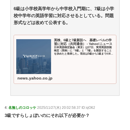
6級は小学校高学年から中学校入門期に、7級は小学
平穏が少しずつ壊れていく家族の物語。
校中学年の英語学習に対応させるとしている。問題
日本サッカー協会が4人の日本人審判員を調査 韓国
協会の性接待疑惑で / 5chまとめMAP(総合)
NEW!
形式などは改めて公表する。
(8/9
09:15)
【朗報】かわいい動物の動画がストレス・不安の軽減
になる可能性。英大学の研究で実証 / anaguro - 総合
英検、6級と7級新設へ 基礎レベルの学
習に対応（共同通信） - Yahoo!ニュース
NEW!
(8/9 09:10)
日本英語検定協会（東京）は27日、実用英語技能
韓国人「日本夏の甲子園で意外に今年から初めて許可
検定（英検）に「6級」と「7級」を新設すること
を決めたと発表した。現在は5級から1級までの8段
された事」 / 5chまとめMAP(総合)
NEW!
階で、その下に基礎レベルと位置付ける新たな級
(8/9 09:09)
を設けて「英
【悲報】台風13号、ヤバイ・・・・・・ / anaguro - 総
合
NEW!
(8/9 09:05)
【MLB】“韓国のイチロー”イ・ジョンフが痛恨ミス 9
news.yahoo.co.jp
回2死からまさか…サヨナラ負けに動けず、地元放送は
同情「不運でした」 / anaguro - 総合
NEW!
(8/9 09:00)
【朗報】スト6キャミイ、1/3スケールフィギュアが登
場 / 5chまとめMAP(総合)
NEW!
(8/9 08:45)
【芸能】ガーシー氏、島田紳助さんが「絶対に勝たれ
4:
名無しのコロッケ
2025/11/27(木) 20:02:58.37 ID:sjO62
へん」と認めた天才芸人とは？ / 5chまとめMAP(総
合)
NEW!
3級ですらしょぼいのにそれ以下が必要か？
(8/9 08:43)
【驚愕】ひげおやじさんに銃を撃たせるためにデスゲ
ームを開催するはりーシ / 5chまとめMAP(総合)
NEW!