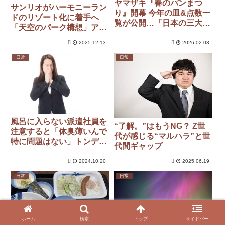
ヤマザキ『春のパンまつ
サンリオがハーモニーラン
り』開幕 今年の皿&点数一
ドのリゾート化に着手へ
覧が公開…「日本の三大祭
「天空のパーク構想」アト
りのひとつがいよいよ」の
ラクション新増設、ホテル
声
2025.12.13
2026.02.03
も建設
日常
日常
風呂に入らない派遣社員を
“了解。”はもうNG？ Z世
注意すると「体臭薄いんで
代が感じる“マルハラ”と世
特に問題はない」トンデモ
代間ギャップ
派遣の使い方とは？
2024.10.20
2025.06.19
日常
日常
ホーム
検索
トップ
サイドバー