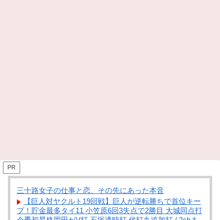
PR
三十路女子の仕事と恋、その先にあった本音
【巨人対ヤクルト19回戦】巨人が逆転勝ちで首位キー
プ！貯金最多タイ11 小笠原6回3失点で2勝目 大城同点打
今季初昇格岡田がV打 石塚適時打 代打丸追加打 / 2chま