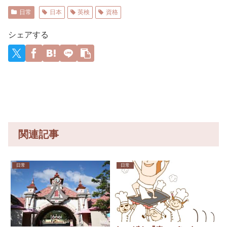
でした」
和菓子を
る
有終の美
激しく乳
結！公式
ヨタに続
ン】 第
するしか
リーガー
関西では
＆号泣必
揺れトレ
戦通算52
き日本の
三話 ナ
ないの
達の2026
日常
日本
英検
資格
何と呼
至の3年間
ーニン
勝を叩き
ホンダや
ビゲータ
さ」
年の打撃
ぶ？ 姫
育成グラ
グ！！
出した堅
スズキも
ー、アカ
成績
路では
フィテ
【GIF動画
実×大胆の
今年第2四
ネ
wywywy
シェアする
「御座
ィ！
あり】
神采配
半期に大
wwywyw
候」米原
幅な黒字
ywywywy
では
を記
wywyww
「暫」
録！」
y
関西圏を
→「あま
離れると
りにも見
「大判焼
事なV字回
き」
復‥」
に “境界
線”を調査
関連記事
日常
日常