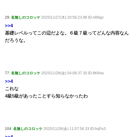
(8/9 08:39)
【顔に異変】「明らかに違う」ドランクドラゴン塚地
の姿がやばい ※私の本音 / おまとめアンテナ
NEW!
(8/9
29:
名無しのコロッケ
2025/11/27(木) 20:56:23.98 ID:n8Ngz
07:09)
>>4
【朗報】高瀬くるみ＆浅倉樹々がランチ「ききちゃん
基礎レベルってこの辺だよな。６級７級ってどんな内容なん
って呼んで？今日から友達ね！」 / おまとめアンテナ
NEW!
だろうな。
(8/9 07:00)
三大王道寿司「まぐろ」「サーモン」あとひとつは？
/ おまとめアンテナ
NEW!
(8/9 06:26)
【悲報】大阪府、愛知県にGDPを抜かれ3位に転落。
維新と万博で潤ってるはずじゃ… / おまとめアンテナ
(8/9 03:23)
77:
名無しのコロッケ
2025/11/28(金) 04:08:37.30 ID:8K6ha
友人「子供の頃、誕生日とクリスマスとお年玉を一緒
>>4
にされて本当に嫌だった！」と毎年愚痴ってたのに……
結婚式と入籍を誕生日と同じ日に決定！←いや、毎年の
これな
愚痴は何だったんだよ！？ / おまとめアンテナ
(8/9 03:19)
4級5級があったことすら知らなかったわ
Powered by livedoor 相互RSS
104:
名無しのコロッケ
2025/11/28(金) 11:07:56.33 ID:hqPu3
>>4