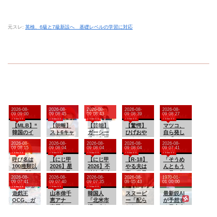
元スレ:
英検、6級と7級新設へ 基礎レベルの学習に対応
2026-08-
2026-08-
2026-08-
2026-08-
2026-08-
09 09:00
09 08:45
09 08:43
09 08:39
09 08:27
NEW
NEW
NEW
NEW
NEW
【MLB】“
【朗報】
【芸能】
【驚愕】
マツコ、
韓国のイ
スト6キャ
ガーシー
ひげおや
自ら発し
チロ
ミイ、1/3
氏、島田
じさんに
た「バス
2026-08-
2026-08-
2026-08-
2026-08-
2026-08-
ー”イ・ジ
スケール
紳助さん
銃を撃た
タオル、
09 08:15
09 08:04
09 08:04
09 08:04
09 07:41
NEW
NEW
NEW
NEW
NEW
ョンフが
フィギュ
が「絶対
せるため
何日使
痛恨ミ
呼び名は
アが登場
【にじ甲
に勝たれ
【にじ甲
にデスゲ
【R-18】
う？」問
「そうめ
ス 9回2
100種類以
2026】星
へん」と
2026】不
ームを開
やる夫は
いかけに
んともう
死からま
上 「御
川サラ監
認めた天
破湊「ギ
催するは
裏の世界
答え
一品」何
2026-08-
2026-08-
2026-08-
2026-08-
1970-01-
さか…サ
座候」
督「流星
才芸人と
ラギラホ
りーシ
を生きる
にする？
09 07:41
09 07:40
09 07:35
09 05:43
01 00:00
NEW
NEW
NEW
ヨナラ負
「回転焼
ミルキー
は？
スト高
サマナー
けに動け
き」
遊戯王
ウェイ学
山本倖千
校」が甲
韓国人
のようで
スヌーピ
最新鋭AI
ず、地元
「暫」…
OCG、ガ
園」完
恵アナ
子園3連覇
「北米市
す【オリ
ー「配ら
が予想す
放送は同
あんこ入
チでシコ
結！転生1
直履きレ
＆超名門
場で売れ
ジナルメ
れたカー
る日本人
情「不運
りのあの
らせにく
人からの
ギンスで
到達で完
まくりト
ガテ
ドで勝負
メジャー