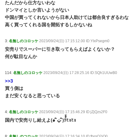
たんだから仕方ないわな
ドンマイとしか言いようがない
中国が買ってくれないから日本人助けては都合良すぎるわな
高く買ってくれる国を開拓するしかないね
3:
名無しのコロッケ
2023/09/24(日) 17:15:12.00 ID:YIxPsegm0
安売りでスーパーに引き取ってもらえばよくないか？
何が駄目なんか
114:
名無しのコロッケ
2023/09/24(日) 17:28:25.16 ID:SQh1UUwB0
>>3
買う側は
まだ安くなると思っている
4:
名無しのコロッケ
2023/09/24(日) 17:15:46.29 ID:jZjQzs2F0
国内で安売りし給えよ(๑ ิټ ิ)ｸ้้้ﾋｮﾋｮ
8:
名無しのコロッケ
2023/09/24(日) 17:16:34.10 ID:fbrgO2jO0