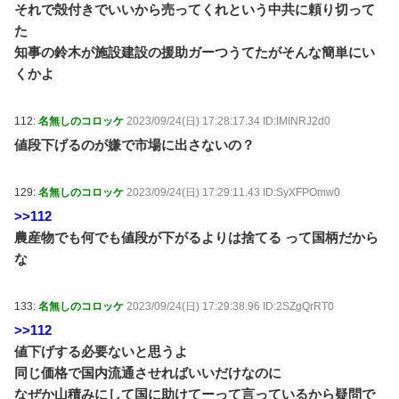
それで殻付きでいいから売ってくれという中共に頼り切って
た
知事の鈴木が施設建設の援助ガーつうてたがそんな簡単にい
くかよ
112:
名無しのコロッケ
2023/09/24(日) 17:28:17.34 ID:IMINRJ2d0
値段下げるのが嫌で市場に出さないの？
129:
名無しのコロッケ
2023/09/24(日) 17:29:11.43 ID:SyXFPOmw0
>>112
農産物でも何でも値段が下がるよりは捨てる って国柄だから
な
133:
名無しのコロッケ
2023/09/24(日) 17:29:38.96 ID:2SZgQrRT0
>>112
値下げする必要ないと思うよ
同じ価格で国内流通させればいいだけなのに
なぜか山積みにして国に助けてーって言っているから疑問で