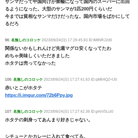
サンマだって中国向けが禁輸になって国内のスーパーに出回
るようになった。大型のサンマが1匹200円くらいだ
今までは貧相なサンマだけだったな。国内市場をばかにして
るだろ
96:
名無しのコロッケ
2023/09/24(日) 17:26:45.83 ID:IMINRJ2d0
関係ないかもしれんけど先週マグロ安くなってたわ
めちゃ美味しくいただきました
ホタテは売ってなかった
106:
名無しのコロッケ
2023/09/24(日) 17:27:41.63 ID:qM64QZ+U0
赤いとこがホタテ
https://i.imgur.com/72b6Ppy.jpg
107:
名無しのコロッケ
2023/09/24(日) 17:27:42.36 ID:g4vV5Liz0
ホタテの刺身ってあんまり好きじゃない。
シチューとかカレーに入れて食べてる。