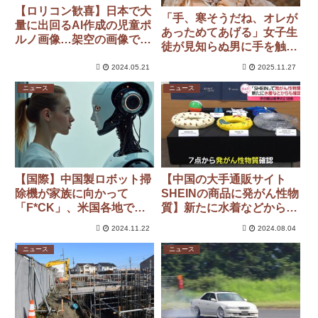
【ロリコン歓喜】日本で大
「手、寒そうだね、オレが
量に出回るAI作成の児童ポ
あっためてあげる」女子生
ルノ画像…架空の画像でも
徒が見知らぬ男に手を触ら
規制すべき？
れる 警察が注意を呼びか
2024.05.21
2025.11.27
け
ニュース
ニュース
【国際】中国製ロボット掃
【中国の大手通販サイト
除機が家族に向かって
SHEINの商品に発がん性物
「F*CK」、米国各地で発
質】新たに水着などからも
生…いったい何が
確認・・・浮き輪からは基
2024.11.22
2024.08.04
準値の218.5倍
ニュース
ニュース