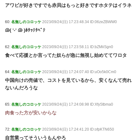
アワビが好きですでも赤貝はもっと好きですホタテはイラネ
60:
名無しのコロッケ
2023/09/24(日) 17:23:48.34 ID:06zeZBWW0
🐚‎( ‘-‘ 🐚‎ )ﾎﾀｯﾃﾀﾍﾞﾃ
62:
名無しのコロッケ
2023/09/24(日) 17:23:58.11 ID:bZMiiSgn0
食べて応援とか言ってた奴らが急に無視し始めててワロタ
64:
名無しのコロッケ
2023/09/24(日) 17:24:07.40 ID:uOo5k0Cm0
中国向けの売値で、コストを見ているから、安くなんて売れ
ないんだろうな
65:
名無しのコロッケ
2023/09/24(日) 17:24:08.98 ID:XfyStbma0
肉食った方が安いからな
72:
名無しのコロッケ
2023/09/24(日) 17:24:41.20 ID:ofpKTN650
自営業ってそういうもんやろ