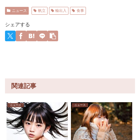
うお○ぱい
けにも
み」←こ
が・・・
してしま
の日本人
ス嬢とラ
ました。
257万人赦
メジャー
見放題の
「目を閉
こからビ
【再】
う
の姿に世
ウンジ嬢
無理やり
免したの
リーガー
大会ｗｗ
じて無
ンタされ
界が衝撃
のバトル
奪われた
に60万人
達の2026
ニュース
帆立
輸出入
食事
ｗｗｗｗ
視」して
ずに済む
勃発ｗｗ
席は、結
がまた延
年の打撃
ｗ
居座られ
方法
ｗｗｗｗ
局“やった
滞者に転
成績
ました。
ｗｗ
もん勝
落！
wywywy
シェアする
無理やり
ち”になっ
wwywyw
奪われた
てしまう
ywywywy
席は、結
のでしょ
wywyww
局“やった
うか？
y
もん勝
ち”になっ
てしまう
のでしょ
うか？
関連記事
ニュース
ニュース