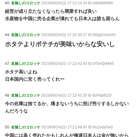
40:
名無しのコロッケ
2023/09/24(日) 17:22:14.26 ID:sl8nNMHB0
経営が成り立たなくなったら廃業すれば良い
水産物を中国に売る企業が潰れても日本人は誰も困らん
44:
名無しのコロッケ
2023/09/24(日) 17:22:30.27 ID:WQgEOcmX0
ホタテよりポテチが美味いからな安いし
47:
名無しのコロッケ
2023/09/24(日) 17:22:42.64 ID:dT0nQnMA0
ホタテ高いよね
日本国内に安く売ってくれー
48:
名無しのコロッケ
2023/09/24(日) 17:22:43.25 ID:8zPIqM2Z0
今の在庫は捨てるか、痛まないうちに投げ売りするしかない
んだろうな
50:
名無しのコロッケ
2023/09/24(日) 17:22:49.97 ID:Hy1odzPw0
中国には高く売れたかもしれんが俺達日本人は金が無いから