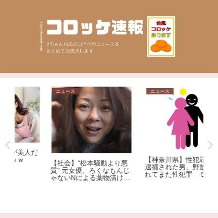
ニュース
ニュース
ニ
【
だ
ん
【神奈川県】性犯罪で４回
【社会】"松本騒動より悪
ー
逮捕された男、野放しにさ
質" 元女優、ろくなもんじ
れてまた性犯罪 ５回目の
ゃないNによる薬物漬けレ
逮捕
イプ告発