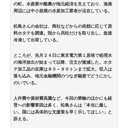
れました。無理やり奪われた席は、結局“やったもん勝
の町。水産業や酪農が地元経済を支えており、漁港
ち”になってしまうのでしょうか？ / 5chまとめMAP(総
周辺には中小規模の水産加工業者が点在している。
合)
NEW!
(8/7 17:13)
【朗報】今年の夏、ガチで涼しい / おまとめアンテナ
NEW!
松島さんの会社は、商社などからの依頼に応じて原
(8/7 17:09)
【強火ハロヲタ】佐藤佳奈（さかなちゃん）、レイン
料ホタテを調達。殻から貝柱だけを取り出し、急速
ボー池田と電撃結婚！ / おまとめアンテナ
NEW!
(8/7
冷凍して出荷している。
15:05)
【事故】路面電車と衝突…車置き逃走 当て逃げか
事故の一部始終⋯ / おまとめアンテナ
NEW!
(8/7 15:00)
ところが、先月２４日に東京電力第１原発で処理水
【心霊・幽霊】「◯◯花橋」という赤い橋 / おまとめ
の海洋放出が始まって以降、注文が激減した。ホタ
アンテナ
NEW!
(8/7 15:00)
テ加工品の在庫は８０～９０トンまで拡大。収入は
【ウマ娘】4コマ「ギャル界隈」 / おまとめアンテナ
落ち込み、地元金融機関のつなぎ融資でどうにかし
(8/7 12:15)
のいでいる。
Powered by livedoor 相互RSS
人件費や資材費高騰など、今回の禁輸のほかにも経
営への影響要因は多く、松島さんは「本当に厳し
い。国には具体的な支援策を早く示してほしい」と
訴える。