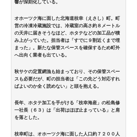
響が深刻化している。
【マンガ】バラシ屋トシヤの漫画セレクション
小学校を避難所にしたことに激怒した某野党幹部、僅
か3文字で論破される偉業を達成してしまい…… /
オホーツク海に面した北海道枝幸（えさし）町。町
anaguro - 総合
NEW!
(8/7 18:40)
営の冷凍冷蔵施設では、冷蔵室の高さ約８メートル
佐々木舞音アナ 短パン、生足、横乳 バレーレポー
の天井に届きそうなほど、ホタテなどの加工品が積
ト！！ / anaguro - 総合
NEW!
(8/7 18:35)
み上がっていた。担当者は「すでに９割近くまで埋
【冷蔵庫で2晩】全農公式さんが公開「鶏もも肉を最
まった」。新たな保管スペースを確保するため町外
高おいしく食べる方法」が大反響！ / anaguro - 総合
NEW!
へ出向く業者も出ている。
(8/7 18:30)
【水戸地検】覚醒剤密輸容疑のカンボジア人を不起訴
処分 / 5chまとめMAP(総合)
NEW!
(8/7 18:17)
秋サケの定置網漁も始まっており、その保管スペー
【産経新聞】 中共の海警局と海軍の船が衝突2人死
亡 南シナ海でフィリピン船を追跡中、公表までに1年 /
スも必要だが、町の担当者は「この先どう対応すれ
5chまとめMAP(総合)
NEW!
(8/7 18:15)
ばよいのか全く読めない」と頭を抱える。
【画像】今のクソガキ共、これを見たこと無くて渡さ
れたらパニクるらしいｗｗｗｗｗｗｗｗｗｗｗｗｗ /
長年、ホタテ加工を手がける「枝幸海産」の松島修
5chまとめMAP(総合)
NEW!
(8/7 17:27)
【芸能】ココリコ遠藤の自宅、猛暑で全館空調故障…
一社長（６３）は「出荷はほぼ止まっている」と肩
新品交換費300万円…高額費用に「高すぎる」 / 5chまと
を落とした。
めMAP(総合)
NEW!
(8/7 17:21)
【相談】早めに予約した通路側の席に、見知らぬ母子
が。車掌の呼びかけにも「目を閉じて無視」して居座ら
枝幸町は、オホーツク海に面した人口約７２００人