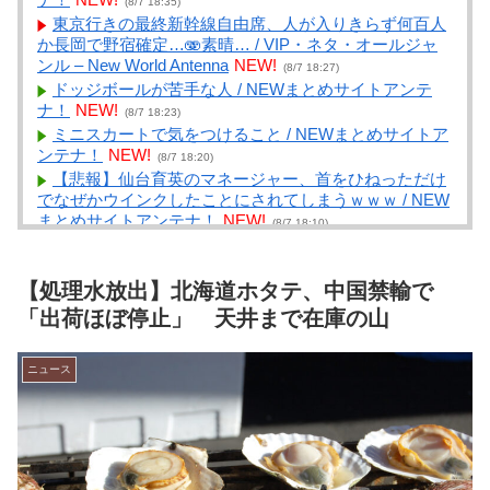
(8/7 18:35)
東京行きの最終新幹線自由席、人が入りきらず何百人
か長岡で野宿確定…🫨素晴… / VIP・ネタ・オールジャ
ンル – New World Antenna
NEW!
(8/7 18:27)
ドッジボールが苦手な人 / NEWまとめサイトアンテ
ナ！
NEW!
(8/7 18:23)
ミニスカートで気をつけること / NEWまとめサイトア
ンテナ！
NEW!
(8/7 18:20)
【悲報】仙台育英のマネージャー、首をひねっただけ
でなぜかウインクしたことにされてしまうｗｗｗ / NEW
まとめサイトアンテナ！
NEW!
(8/7 18:10)
好きなアメリカのミュージシャン / NEWまとめサイト
アンテナ！
NEW!
(8/7 18:09)
【処理水放出】北海道ホタテ、中国禁輸で
【水戸地検】覚醒剤密輸容疑のカンボジア人を不起訴
処分 / まとめるZ
NEW!
「出荷ほぼ停止」 天井まで在庫の山
(8/7 18:05)
国際的な小咄 読者投稿 中小企業診断士受験者向けのIT
パスポート試験対策 / まとめるZ
NEW!
(8/7 18:05)
ニュース
【橋本幹彦】国民民主党の代表選におまえら注目！ち
ょｗどっちが勝つのかｗｗｗ【玉木雄一郎】 / まとめる
Z
NEW!
(8/7 18:05)
X民「昆布締めスタイルでちいかわマスコットを映画
館に連れ歩きたいな～せや！」 / まとめるZ
NEW!
(8/7
18:05)