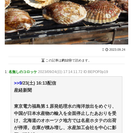
ゲーム業界をダメにしたハードと言えば / まとめる
Z
NEW!
(8/7 18:05)
小林製薬「安楽〇の薬作りました」←どんな名前にな
りそう？もし作ったら / 2chまとめアンテナ！
NEW!
(8/7
14:46)
【芸能】鈴木奈々「垂れてたバストが上がった！」
「今が一番バスト大きい！」 下着姿を公開、豊満な美
バストを披露 [冬月記者★] / 2chまとめアンテナ！
NEW!
2023.09.24
(8/7 14:46)
【巨人対ヤクルト17回戦】ヤクルト・長岡、巨人・ハ
この記事は
約12分
で読めます。
ワードから第4号先制ソロホームラ
ン！！！！！！！！！！！！！ / 2chまとめアンテナ！
1:
名無しのコロッケ
2023/09/24(日) 17:14:11.72 ID:BEPOF0p19
NEW!
(8/7 14:46)
野球も学問も妥協なし！佐々木麟太郎が目指す学位取
>>9
/23(土) 16:13配信
得とトップアスリートとしての新たな生き方 / 2chまと
産経新聞
めアンテナ！
NEW!
(8/7 14:46)
36歳の彼女と結婚したいのに、家族が猛反対。家族か
ら信じられない言葉が飛び出した… 他 / 2chnaviヘッド
東京電力福島第１原発処理水の海洋放出をめぐり、
ライン
(12/24 07:00)
中国が日本水産物の輸入を全面停止したあおりを受
け、北海道のオホーツク地方では名産ホタテの出荷
Powered by livedoor 相互RSS
が停滞。在庫が積み増し、水産加工会社を中心に影