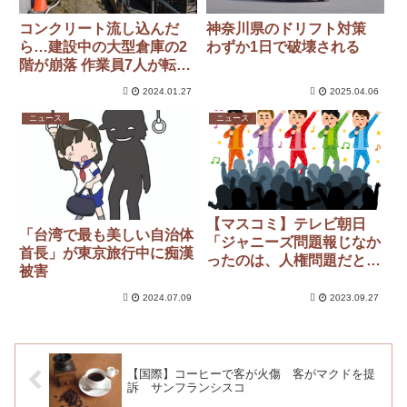
コンクリート流し込んだ
神奈川県のドリフト対策
ら…建設中の大型倉庫の2
わずか1日で破壊される
階が崩落 作業員7人が転落
”骨折や眼球破裂”など重軽
2024.01.27
2025.04.06
傷 業務上過失傷害の疑い
で工事担当者4人を書類送
ニュース
ニュース
検
【マスコミ】テレビ朝日
「台湾で最も美しい自治体
「ジャニーズ問題報じなか
首長」が東京旅行中に痴漢
ったのは、人権問題だと思
被害
わなかったから」
2024.07.09
2023.09.27
【国際】コーヒーで客が火傷 客がマクドを提
訴 サンフランシスコ