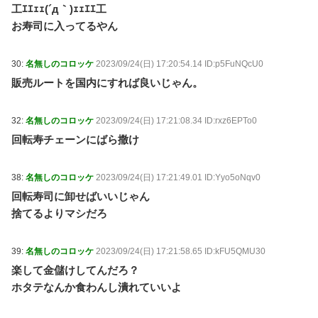
工ｴｴｪｪ(´д｀)ｪｪｴｴ工
お寿司に入ってるやん
30:
名無しのコロッケ
2023/09/24(日) 17:20:54.14 ID:p5FuNQcU0
販売ルートを国内にすれば良いじゃん。
32:
名無しのコロッケ
2023/09/24(日) 17:21:08.34 ID:rxz6EPTo0
回転寿チェーンにばら撒け
38:
名無しのコロッケ
2023/09/24(日) 17:21:49.01 ID:Yyo5oNqv0
回転寿司に卸せばいいじゃん
捨てるよりマシだろ
39:
名無しのコロッケ
2023/09/24(日) 17:21:58.65 ID:kFU5QMU30
楽して金儲けしてんだろ？
ホタテなんか食わんし潰れていいよ