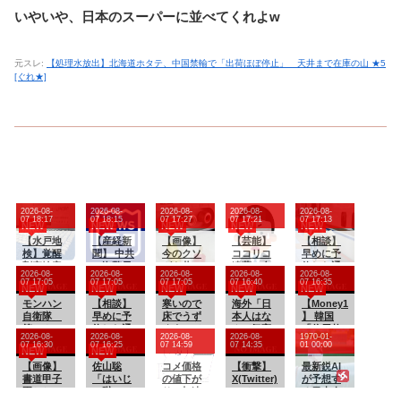
いやいや、日本のスーパーに並べてくれよw
元スレ:
【処理水放出】北海道ホタテ、中国禁輸で「出荷ほぼ停止」 天井まで在庫の山 ★5
[ぐれ★]
2026-08-
2026-08-
2026-08-
2026-08-
2026-08-
07 18:17
07 18:15
07 17:27
07 17:21
07 17:13
NEW
NEW
NEW
NEW
NEW
【水戸地
【産経新
【画像】
【芸能】
【相談】
検】覚醒
聞】 中共
今のクソ
ココリコ
早めに予
剤密輸容
の海警局
ガキ共、
遠藤の自
約した通
2026-08-
2026-08-
2026-08-
2026-08-
2026-08-
疑のカン
と海軍の
これを見
宅、猛暑
路側の席
07 17:05
07 17:05
07 17:05
07 16:40
07 16:35
NEW
NEW
NEW
NEW
NEW
ボジア人
船が衝突2
たこと無
で全館空
に、見知
を不起訴
モンハン
人死亡
【相談】
くて渡さ
寒いので
調故障…
海外「日
らぬ母子
【Money1
処分
自衛隊
南シナ海
早めに予
れたらパ
床でうず
新品交換
本人はな
が。車掌
】 韓国
第１８４
でフィリ
約した通
ニクるら
くまって
費300万
んて気高
の呼びか
「信用赦
2026-08-
2026-08-
2026-08-
2026-08-
1970-01-
話
ピン船を
路側の席
しいｗｗ
たら、猫
円…高額
いん
けにも
免を何回
07 16:30
07 16:25
07 14:59
07 14:35
01 00:00
NEW
NEW
追跡中、
に、見知
ｗｗｗｗ
が背中に
費用に
だ！」 英
「目を閉
やって
【画像】
公表まで
らぬ母子
佐山聡
ｗｗｗｗ
乗ってき
コメ価格
「高すぎ
高級紙も
【衝撃】
じて無
も、何回
最新鋭AI
書道甲子
に1年
が。車掌
「はいじ
ｗｗｗ
た。のは
の値下が
る」
驚愕した
X(Twitter)
視」して
やって
が予想す
園とかい
の呼びか
ゃ蹴って
いいんだ
り、加速
極限の中
、メンエ
居座られ
も」⇒
る日本人