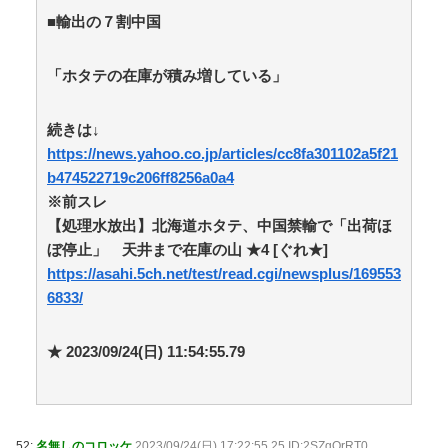
■輸出の７割中国
「ホタテの在庫が積み増している」
続きは↓
https://news.yahoo.co.jp/articles/cc8fa301102a5f21
b474522719c206ff8256a0a4
※前スレ
【処理水放出】北海道ホタテ、中国禁輸で「出荷ほ
ぼ停止」 天井まで在庫の山 ★4 [ぐれ★]
https://asahi.5ch.net/test/read.cgi/newsplus/169553
6833/
★ 2023/09/24(日) 11:54:55.79
52:
名無しのコロッケ
2023/09/24(日) 17:22:55.25 ID:2SZgQrRT0