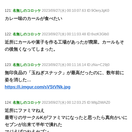
121:
名無しのコロッケ
2023/09/27(水) 00:10:07.63 ID:9OeryJgK0
カレー味のカールが食べたい
122:
名無しのコロッケ
2023/09/27(水) 00:11:03.48 ID:6vzK3Glb0
近所にカールや菓子を作る工場があったが廃業。カールもそ
の後無くなってしまった。
123:
名無しのコロッケ
2023/09/27(水) 00:11:16.14 ID:zNa+C29j0
無印良品の「玉ねぎスナック」が最高だったのに、数年前に
姿を消した…
https://i.imgur.com/sVStVNk.jpg
124:
名無しのコロッケ
2023/09/27(水) 00:12:03.25 ID:WIgZiWAZ0
近所にファミマねえ
最寄りのサークルKがファミマになったと思ったら真向かいに
セブンが出来て半年で潰れた
マジえげつねえセブン