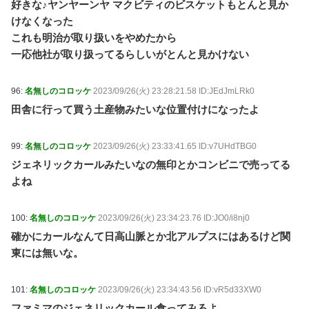
好きな♪ヤンヤーンヤ マクビティのビスケットもとんと見か
けなくなった
これも明治が取り扱いをやめたから
一応他社が取り扱ってるらしいがとんと見かけない
96:
名無しのコロッケ
2023/09/26(火) 23:28:21.58 ID:JEdJmLRk0
田舎に行って買う土産物みたいな位置付けになったよ
99:
名無しのコロッケ
2023/09/26(火) 23:33:41.65 ID:v7UHdTBG0
ジェネリックカールみたいなの無印とかコンビニで売ってる
よね
100:
名無しのコロッケ
2023/09/26(火) 23:34:23.76 ID:JO0/i8nj0
確かにカールなんて日高山脈とか北アルプスにはあるけど関
東には無いな。
101:
名無しのコロッケ
2023/09/26(火) 23:34:43.56 ID:vR5d33XW0
ファミマのジェネリックカール食ってみろよ