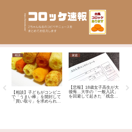
相談
家庭
ニ
【悲報】18歳女子高生が大
ル
【
後悔…大学の「一般入試」
【相談】子どもがコンビニ
iu
ん
を回避して起きた「残念す
で「うまい棒」を開封して
回
ー
ぎる悲劇」
「買い取り」を求められま
ｗ
した。1本12円で、小さな
子どもがしたことです。ど
うしても「弁償」しなけれ
ばいけないのでしょう
か…？