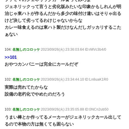
ジェネリックって言うと劣化版みたいな印象かもしれんが明
治じゃ東ハトが作るんだから多少の味付け違いはそりゃ出る
けど決して劣ってるわけじゃないからな
カレー味食えるのは東ハト製だけなんだしガッカリするこた
ぁない
104:
名無しのコロッケ
2023/09/26(火) 23:36:03.64 ID:rMVc3b4/0
>>101
おやつカンパニーは完全にカールだぞ
102:
名無しのコロッケ
2023/09/26(火) 23:34:44.10 ID:Ln8uaK1R0
実際は売れてたからな
設備の老朽化でやめたのだろう
103:
名無しのコロッケ
2023/09/26(火) 23:35:05.88 ID:0NCn2ub50
うまい棒とか作ってるメーカーがジェネリックカール出して
るので本物の方は無くても困らない