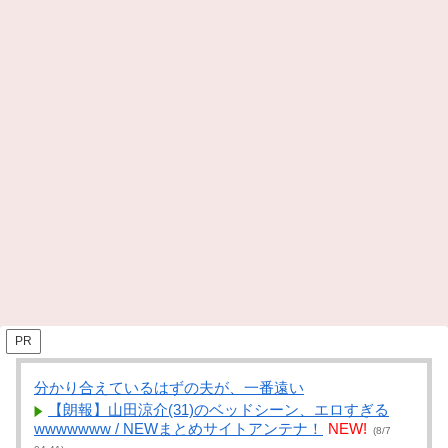
PR
分かり合えているはずの夫が、一番遠い
【朗報】山田涼介(31)のベッドシーン、エロすぎる
wwwwwww / NEWまとめサイトアンテナ！
NEW!
(8/7