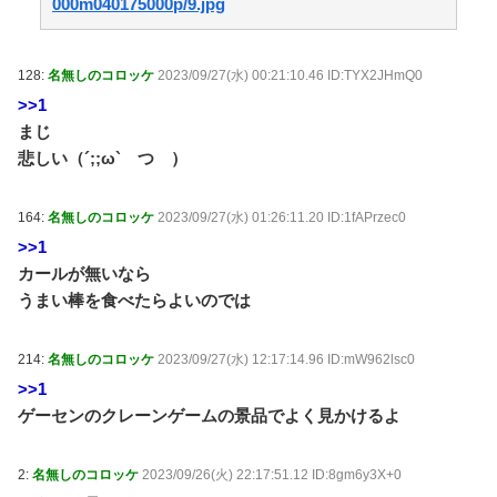
000m040175000p/9.jpg
【朗報】ぐらんぶるのヒロイン、デレる / 5chまとめ
MAP(総合)
NEW!
(8/7 04:41)
【マジかよ】入社3ヶ月の新人が労基を連れて来て
128:
名無しのコロッケ
2023/09/27(水) 00:21:10.46 ID:TYX2JHmQ0
「90連勤させられました」「労働基準法違反です」→俺
>>1
「彼は30連休中ですが?」 / 5chまとめMAP(総合)
NEW!
まじ
(8/7 04:41)
欧州「日本だけ反則だろ…」 世界の『日本びいき』に
悲しい（´;;ω` つ ）
ヨーロッパ全土から不満の声 / anaguro - 総合
NEW!
(8/7
04:40)
「君たちが思ったことは分かる、言うな」と韓国のア
164:
名無しのコロッケ
2023/09/27(水) 01:26:11.20 ID:1fAPrzec0
ワビ丼を見た人々が騒然、盛り付けって大事だというこ
>>1
とがひと目で理解できてしまう…… / anaguro - 総合
カールが無いなら
NEW!
(8/7 04:35)
うまい棒を食べたらよいのでは
韓国人「何故平和な江戸時代も日本人がチョンマゲを
していたのか、その驚くべき理由がこちらです」→「こ
れが当時の社会構造‥」 / anaguro - 総合
NEW!
(8/7 04:30)
214:
名無しのコロッケ
2023/09/27(水) 12:17:14.96 ID:mW962lsc0
【政治】れいわ新選組が「いのちの党」に党名変更 /
>>1
5chまとめMAP(総合)
NEW!
(8/7 04:27)
ゲーセンのクレーンゲームの景品でよく見かけるよ
韓国人「日本のサッカー協会も性接待やってるんじゃ
ないですか？」 / 5chまとめMAP(総合)
NEW!
(8/7 04:21)
木村祐一の変貌ぶりに「渋くなりすぎ」「いつの間に
2:
名無しのコロッケ
2023/09/26(火) 22:17:51.12 ID:8gm6y3X+0
かイケおじに」の声 / 5chまとめMAP(総合)
NEW!
(8/7