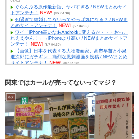
04:41)
ぐらんぶる原作最新話、ヤバすぎる / NEWまとめサイ
トアンテナ！
NEW!
(8/7 04:39)
40過ぎて結婚してないってやっぱ気になる？ / NEWま
とめサイトアンテナ！
NEW!
(8/7 04:39)
ワイ「iPhone高いなあAndroidに変えるか・・・おっこ
れええやん！」→iPhoneより高い / NEWまとめサイトア
ンテナ！
NEW!
(8/7 04:30)
【画像】日本を代表する大物漫画家、高市早苗と小泉
進次郎にガチギレ 痛烈な風刺漫画を投稿 / NEWまとめ
サイトアンテナ！
NEW!
(8/7 04:30)
情シス「不審メールのURLはクリックするなよ！」同
僚「ふむ、ではURLをコピーしてブラウザに貼り付け
て…っと」 / VIP・ネタ・オールジャンル – New World
関東ではカールが売ってないってマジ？
Antenna
NEW!
(8/7 04:27)
ゼット世代って今の14～30歳前後？ / まとめる
ネタ
Z
NEW!
(8/7 04:05)
お茶入れたりコピー取るだけの仕事したい窓際族とか
も憧れる / まとめるZ
NEW!
(8/7 04:05)
【｛あんこ｝やる夫達は異世界でのし上がりたいよう
です】 【第６５話：勝てばよかろうなのだぁ！！】 /
まとめるZ
NEW!
(8/7 04:05)
【芸能】愛煙家・岸谷蘭丸「喫煙者の権利がマジで侵