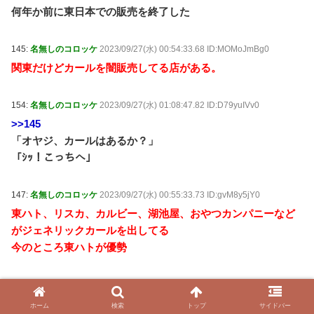
何年か前に東日本での販売を終了した
145:
名無しのコロッケ
2023/09/27(水) 00:54:33.68 ID:MOMoJmBg0
関東だけどカールを闇販売してる店がある。
154:
名無しのコロッケ
2023/09/27(水) 01:08:47.82 ID:D79yuIVv0
>>145
「オヤジ、カールはあるか？」
「ｼｯ！こっちへ」
147:
名無しのコロッケ
2023/09/27(水) 00:55:33.73 ID:gvM8y5jY0
東ハト、リスカ、カルビー、湖池屋、おやつカンパニーなど
がジェネリックカールを出してる
今のところ東ハトが優勢
149:
名無しのコロッケ
2023/09/27(水) 00:58:32.66 ID:6mtGLu/L0
日本国内メーカー自身がおま国して、特定の地方では販売禁
ホーム
検索
トップ
サイドバー