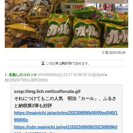
害されてる」と私見 「いくら税金を我々が払ってるん
だと」 / まとめるZ
NEW!
(8/7 04:05)
うちの猫、ほとんど鳴かないんだよな。 ○か月に一回
くらいかな【再】 / まとめるZ
NEW!
(8/7 04:05)
【画像】本田望結の妹、本田望結より実ってしまう /
2chまとめアンテナ！
(8/6 21:54)
【朗報】阪神の新外国人D.ガルシアさんOPS.966の
wRC+188wwwwwwwwwwwwwwwwwwwwwwwwwwww
ww / 2chまとめアンテナ！
2023.09.28
(8/6 21:54)
移民を過剰に問題視してる人ら一定数いるけどさ / 2ch
この記事は
約27分
で読めます。
まとめアンテナ！
(8/6 21:54)
【悲報】韓国サッカー 国際試合で審判買収(性接待)
1:
名無しのコロッケ
2023/09/26(火) 22:17:10.66 ID:11QjUtyA0●
をしてた模様
BE:952977951-2BP(2000)
wwwwwwwwwwwwwwwwwwwwwwwwwwwwwwwwww
wwwwwwwwwwwwwww / 2chまとめアンテナ！
(8/6 21:54)
sssp://img.5ch.net/ico/foruda.gif
36歳の彼女と結婚したいのに、家族が猛反対。家族か
それにつけてもこの人気 明治「カール」、ふるさ
ら信じられない言葉が飛び出した… 他 / 2chnaviヘッド
と納税第2弾も好評
ライン
(12/24 07:00)
https://mainichi.jp/articles/20230809/k00/00m/040/1
Powered by livedoor 相互RSS
90000c
https://cdn.mainichi.jp/vol1/2023/08/09/20230809k0
【マンガ】ぜんぶ私が中心