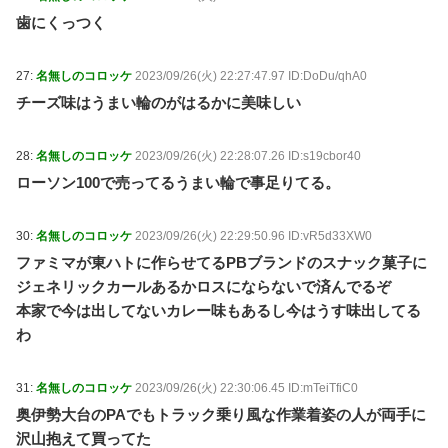
歯にくっつく
27:
名無しのコロッケ
2023/09/26(火) 22:27:47.97 ID:DoDu/qhA0
チーズ味はうまい輪のがはるかに美味しい
28:
名無しのコロッケ
2023/09/26(火) 22:28:07.26 ID:s19cbor40
ローソン100で売ってるうまい輪で事足りてる。
30:
名無しのコロッケ
2023/09/26(火) 22:29:50.96 ID:vR5d33XW0
ファミマが東ハトに作らせてるPBブランドのスナック菓子に
ジェネリックカールあるかロスにならないで済んでるぞ
本家で今は出してないカレー味もあるし今はうす味出してる
わ
31:
名無しのコロッケ
2023/09/26(火) 22:30:06.45 ID:mTeiTfiC0
奥伊勢大台のPAでもトラック乗り風な作業着姿の人が両手に
沢山抱えて買ってた