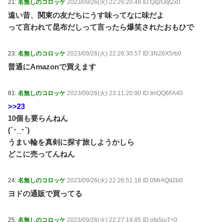
21:
名無しのコロッケ
2023/09/26(火) 22:26:20.48 ID:QqzOqtZx0
遠い昔、関東の友だちにうす味ってなに味だよ
って言われて昆布だしって言ったら爆笑されたおもひで
23:
名無しのコロッケ
2023/09/26(火) 22:26:30.57 ID:3N28X5rb0
普通にAmazonで買えます
81:
名無しのコロッケ
2023/09/26(火) 23:11:20.90 ID:ImQQ6FA40
>>23
10個も要らんねん
(´･_･`)
うまい輪を真剣に探す旅しようかしら
どこに売ってんねん
24:
名無しのコロッケ
2023/09/26(火) 22:26:51.18 ID:0MrAQd2b0
ヨドの通販で買ってる
25:
名無しのコロッケ
2023/09/26(火) 22:27:19.85 ID:ofa5iuT+0