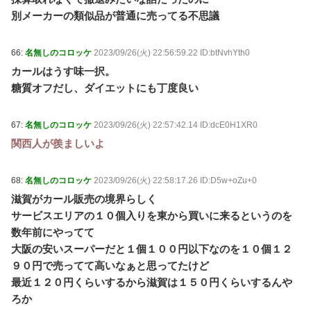
別メーカーの類似品が普通に売ってる不思議
66:
名無しのコロッケ
2023/09/26(火) 22:56:59.22 ID:btNvhYth0
カールはうす味一択。
糖質オフだし、ダイエットにも丁度良い
67:
名無しのコロッケ
2023/09/26(火) 22:57:42.14 ID:dcE0H1XR0
関西人が羨ましいよ
68:
名無しのコロッケ
2023/09/26(火) 22:58:17.26 ID:D5w+oZu+0
滋賀がカール販売の境界らしく
サービスエリアの１０個入りを東から買いに来るというのを
数年前にやってて
大阪の安いスーパーだと１個１００円以下なのを１０個１２
９０円で売ってて高いなぁと思ってたけど
最近１２０円くらいするから滋賀は１５０円くらいするんや
ろか