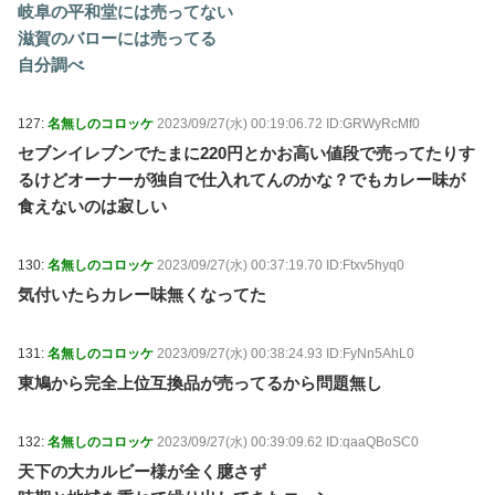
岐阜の平和堂には売ってない
滋賀のバローには売ってる
自分調べ
127:
名無しのコロッケ
2023/09/27(水) 00:19:06.72 ID:GRWyRcMf0
セブンイレブンでたまに220円とかお高い値段で売ってたりす
るけどオーナーが独自で仕入れてんのかな？でもカレー味が
食えないのは寂しい
130:
名無しのコロッケ
2023/09/27(水) 00:37:19.70 ID:Ftxv5hyq0
気付いたらカレー味無くなってた
131:
名無しのコロッケ
2023/09/27(水) 00:38:24.93 ID:FyNn5AhL0
東鳩から完全上位互換品が売ってるから問題無し
132:
名無しのコロッケ
2023/09/27(水) 00:39:09.62 ID:qaaQBoSC0
天下の大カルビー様が全く臆さず