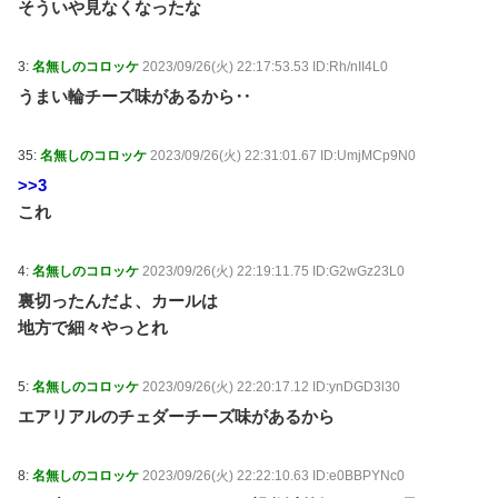
そういや見なくなったな
04:21)
【財務省】エース級の財務官僚・一松旬氏が“異例転
出”へ！？官邸幹部「協力的でなかったから」 / おまとめ
3:
名無しのコロッケ
2023/09/26(火) 22:17:53.53 ID:Rh/nII4L0
アンテナ
NEW!
(8/7 03:00)
うまい輪チーズ味があるから‥
浮気と緊急避妊薬を隠す元カノ！問い詰めると「記憶
がない」と逃げ、私を「モラハラ男」認定してキープ＆
おねだり三昧。浮気発覚後、我慢の限界で他の女性とス
35:
名無しのコロッケ
2023/09/26(火) 22:31:01.67 ID:UmjMCp9N0
ピード婚した結果ｗｗｗｗｗ / おまとめアンテナ
NEW!
>>3
(8/7 02:13)
「お皿は綺麗だけど食べ方が汚い」焼き魚を食べた知
これ
人の信じられない所作…両手で1本ずつ箸を持ち、骨や
手をしゃぶり、口から出した骨をテーブルに並べ
る・・・ / おまとめアンテナ
NEW!
4:
名無しのコロッケ
2023/09/26(火) 22:19:11.75 ID:G2wGz23L0
(8/7 00:19)
【朗報】イギリス、タバコ販売禁止法案を可決
裏切ったんだよ、カールは
wwwwww / おまとめアンテナ
NEW!
(8/7 00:12)
地方で細々やっとれ
【IT/ネット】中国企業Zbtlink製ルーター20機種にバッ
クドア、外部から完全制御のおそれ / おまとめアンテナ
NEW!
5:
名無しのコロッケ
2023/09/26(火) 22:20:17.12 ID:ynDGD3l30
(8/7 00:00)
エアリアルのチェダーチーズ味があるから
Powered by livedoor 相互RSS
8:
名無しのコロッケ
2023/09/26(火) 22:22:10.63 ID:e0BBPYNc0