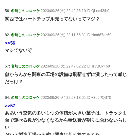
56:
名無しのコロッケ
2023/09/26(火) 22:42:36.10 ID:QLec43th0
関西ではハートチップル売ってないってマジ？
82:
名無しのコロッケ
2023/09/26(火) 23:11:56.31 ID:Nmd67qz60
>>56
マジでないぞ
57:
名無しのコロッケ
2023/09/26(火) 22:47:02.22 ID:JrVB6P+b0
儲からんから関東の工場の設備は刷新せずに潰したって感じ
だっけ？
64:
名無しのコロッケ
2023/09/26(火) 22:53:18.01 ID:+3qJPQS70
>>57
ああいう空気の多い１つの体積が大きい菓子は、トラック１
台で運べる数が少なくなるから輸送費が割りに合わないらし
い
だから製造工場から遠い関東は切り捨てられた